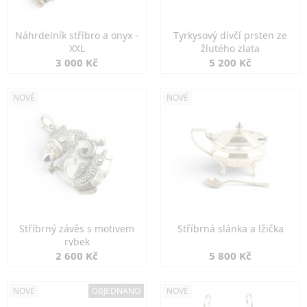
Náhrdelník stříbro a onyx -
Tyrkysový dívčí prsten ze
XXL
žlutého zlata
3 000 Kč
5 200 Kč
NOVÉ
NOVÉ
Stříbrný závěs s motivem
Stříbrná slánka a lžička
rybek
2 600 Kč
5 800 Kč
NOVÉ
OBJEDNÁNO
NOVÉ