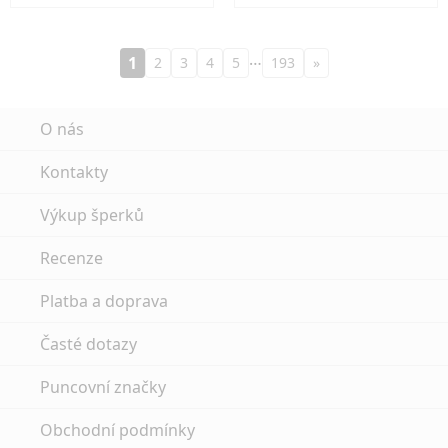
…
1
2
3
4
5
193
»
O nás
Kontakty
Výkup šperků
Recenze
Platba a doprava
Časté dotazy
Puncovní značky
Obchodní podmínky