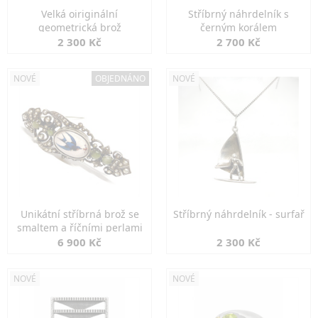
Velká oiriginální
Stříbrný náhrdelník s
geometrická brož
černým korálem
2 300 Kč
2 700 Kč
NOVÉ
OBJEDNÁNO
NOVÉ
Unikátní stříbrná brož se
Stříbrný náhrdelník - surfař
smaltem a říčními perlami
6 900 Kč
2 300 Kč
NOVÉ
NOVÉ