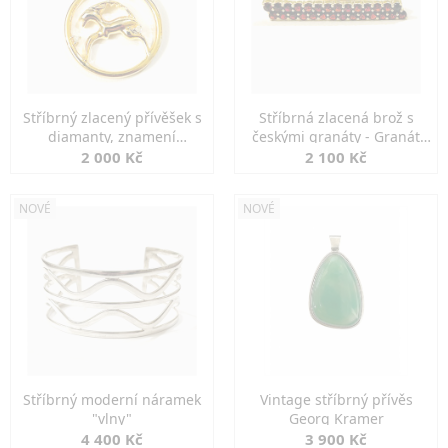
Stříbrný zlacený přívěšek s
Stříbrná zlacená brož s
diamanty, znamení
českými granáty - Granát
KOZOROH
Turnov
2 000 Kč
2 100 Kč
NOVÉ
NOVÉ
Stříbrný moderní náramek
Vintage stříbrný přívěs
"vlny"
Georg Kramer
4 400 Kč
3 900 Kč