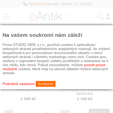
736 646 913
(pondělí - čtvrtek, 13 - 18 hod.)
KATEGORIE
Na vašem soukromí nám záleží
NOVÉ
NOVÉ
Firma STUDIO 1809, s.r.o., používá cookies k optimalizaci
webových stránek prostřednictvím analytických nástrojů, ke zvýšení
bezpečnosti a pro personalizaci doručovaného obsahu v rámci
webových stránek i cíleného marketingu mimo nich. Cookies jsou
uloženy v naprostém bezpečí vašeho prohlížeče a nedostane se k
nim nikdo, kdo nemá. Pokud nesouhlasíte, můžete
povolit pouze
nezbytné
cookies, které mají na starost základní funkce webových
stránek.
Podrobné nastavení
Souhlasím
Stříbrný flakon
Stříbrný prsten s oranžovým
kamenem
2 500 Kč
2 100 Kč
NOVÉ
NOVÉ
OBJEDNÁNO