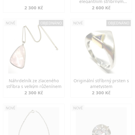
elegantním stříbrným
zapínáním
2 300 Kč
2 600 Kč
NOVÉ
OBJEDNÁNO
NOVÉ
OBJEDNÁNO
Náhrdelník ze zlaceného
Originální stříbrný prsten s
stříbra s velkým růženínem
ametystem
2 300 Kč
2 300 Kč
NOVÉ
NOVÉ