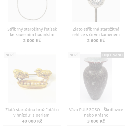
Stříbrný starožitný řetízek
Zlato-stříbrná starožitná
ke kapesním hodinkám
jehlice s čirým kamenem
2 000 Kč
2 600 Kč
NOVÉ
NOVÉ
OBJEDNÁNO
Zlatá starožitná brož “ptáčci
Váza PULEGOSO - Škrdlovice
v hnízdu” s perlami
nebo Krásno
40 000 Kč
3 000 Kč