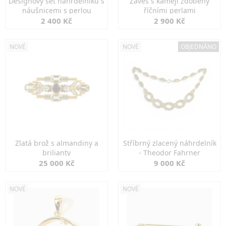
Designový set náhrdelníku s
Závěs s kamejí zdobený
náušnicemi s perlou
říčními perlami
2 400 Kč
2 900 Kč
NOVÉ
NOVÉ
OBJEDNÁNO
Zlatá brož s almandiny a
Stříbrný zlacený náhrdelník
brilianty
- Theodor Fahrner
25 000 Kč
9 000 Kč
NOVÉ
NOVÉ