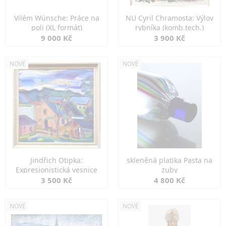
Vilém Wünsche: Práce na
NU Cyril Chramosta: Výlov
poli (XL formát)
rybníka (komb.tech.)
9 000 Kč
3 900 Kč
NOVÉ
NOVÉ
Jindřich Otipka:
skleněná platika Pasta na
Expresionistická vesnice
zuby
3 500 Kč
4 800 Kč
NOVÉ
NOVÉ