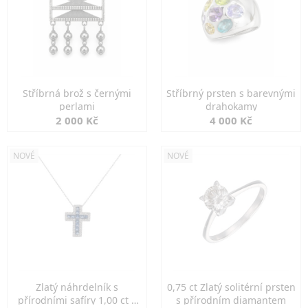
Stříbrná brož s černými
Stříbrný prsten s barevnými
perlami
drahokamy
2 000 Kč
4 000 Kč
NOVÉ
NOVÉ
Zlatý náhrdelník s
0,75 ct Zlatý solitérní prsten
přírodními safíry 1,00 ct a
s přírodním diamantem