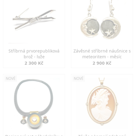
Stříbrná prvorepubliková
Závěsné stříbrné náušnice s
brož - lyže
meteoritem - měsíc
2 300 Kč
2 900 Kč
NOVÉ
NOVÉ