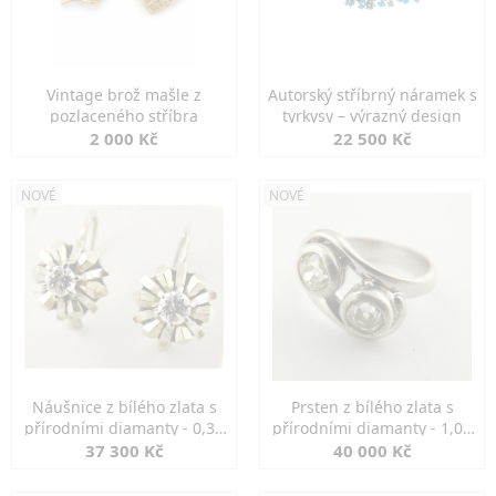
Vintage brož mašle z
Autorský stříbrný náramek s
pozlaceného stříbra
tyrkysy – výrazný design
2 000 Kč
22 500 Kč
NOVÉ
NOVÉ
Náušnice z bílého zlata s
Prsten z bílého zlata s
přírodními diamanty - 0,30
přírodními diamanty - 1,00
ct
ct
37 300 Kč
40 000 Kč