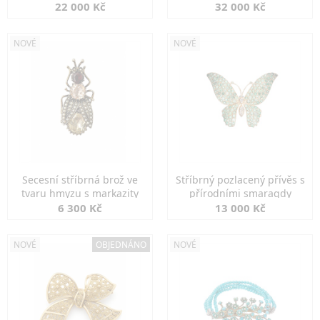
diamanty
22 000 Kč
32 000 Kč
NOVÉ
NOVÉ
Secesní stříbrná brož ve
Stříbrný pozlacený přívěs s
tvaru hmyzu s markazity
přírodními smaragdy
6 300 Kč
13 000 Kč
NOVÉ
OBJEDNÁNO
NOVÉ