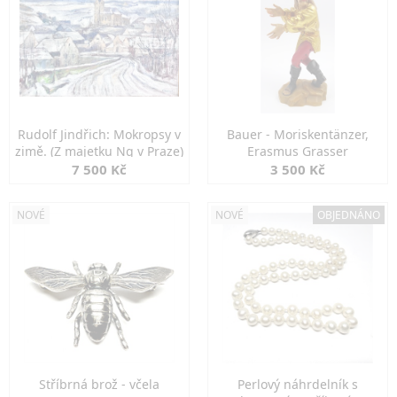
Rudolf Jindřich: Mokropsy v
Bauer - Moriskentänzer,
zimě. (Z majetku Ng v Praze)
Erasmus Grasser
7 500 Kč
3 500 Kč
NOVÉ
NOVÉ
OBJEDNÁNO
Stříbrná brož - včela
Perlový náhrdelník s