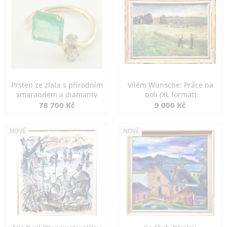
Prsten ze zlata s přírodním
Vilém Wünsche: Práce na
smaragdem a diamanty
poli (XL formát)
78 700 Kč
9 000 Kč
NOVÉ
NOVÉ