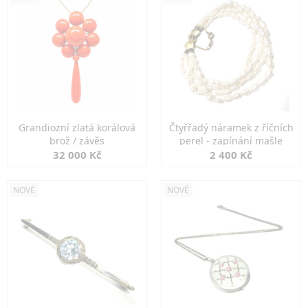
Grandiozní zlatá korálová
Čtyřřadý náramek z říčních
brož / závěs
perel - zapínání mašle
32 000 Kč
2 400 Kč
NOVÉ
NOVÉ