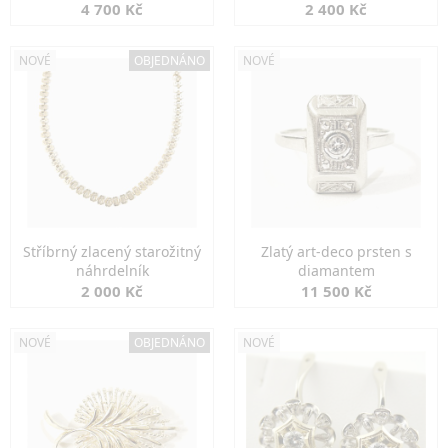
markazity
jemná elegance
4 700 Kč
2 400 Kč
NOVÉ
OBJEDNÁNO
NOVÉ
Stříbrný zlacený starožitný
Zlatý art-deco prsten s
náhrdelník
diamantem
2 000 Kč
11 500 Kč
NOVÉ
OBJEDNÁNO
NOVÉ