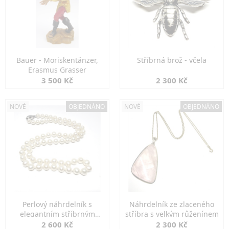
Bauer - Moriskentänzer,
Stříbrná brož - včela
Erasmus Grasser
3 500 Kč
2 300 Kč
NOVÉ
OBJEDNÁNO
NOVÉ
OBJEDNÁNO
Perlový náhrdelník s
Náhrdelník ze zlaceného
elegantním stříbrným
stříbra s velkým růženínem
zapínáním
2 600 Kč
2 300 Kč