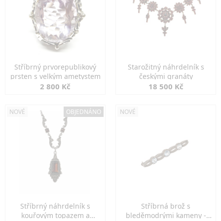
Stříbrný prvorepublikový
Starožitný náhrdelník s
prsten s velkým ametystem
českými granáty
2 800 Kč
18 500 Kč
NOVÉ
OBJEDNÁNO
NOVÉ
Stříbrný náhrdelník s
Stříbrná brož s
kouřovým topazem a
bleděmodrými kameny -