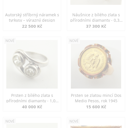
Autorský stříbrný náramek s
Náušnice z bílého zlata s
tyrkysy – výrazný design
přírodními diamanty - 0,30
ct
22 500 Kč
37 300 Kč
NOVÉ
NOVÉ
Prsten z bílého zlata s
Prsten se zlatou mincí Dos
přírodními diamanty - 1,00
Medio Pesos, rok 1945
ct
40 000 Kč
15 600 Kč
NOVÉ
NOVÉ