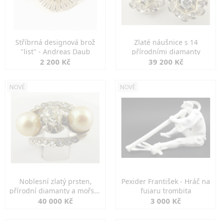
Stříbrná designová brož
Zlaté náušnice s 14
"list" - Andreas Daub
přírodními diamanty
2 200 Kč
39 200 Kč
NOVÉ
NOVÉ
Noblesní zlatý prsten,
Pexider František - Hráč na
přírodní diamanty a mořské
fujaru trombita
perly
40 000 Kč
3 000 Kč