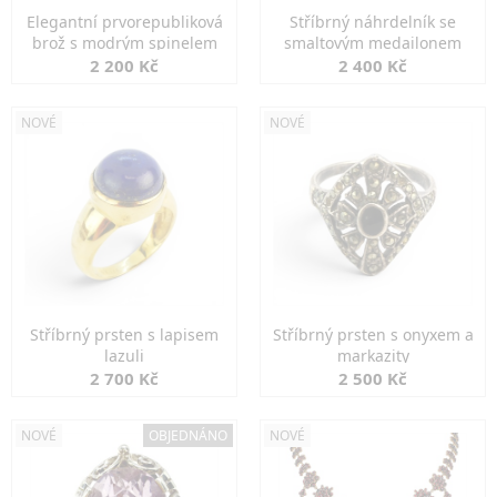
Elegantní prvorepubliková
Stříbrný náhrdelník se
brož s modrým spinelem
smaltovým medailonem
2 200 Kč
2 400 Kč
NOVÉ
NOVÉ
Stříbrný prsten s lapisem
Stříbrný prsten s onyxem a
lazuli
markazity
2 700 Kč
2 500 Kč
NOVÉ
OBJEDNÁNO
NOVÉ