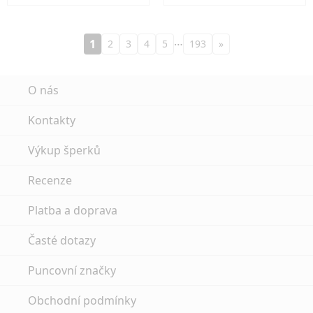
…
1
2
3
4
5
193
»
O nás
Kontakty
Výkup šperků
Recenze
Platba a doprava
Časté dotazy
Puncovní značky
Obchodní podmínky