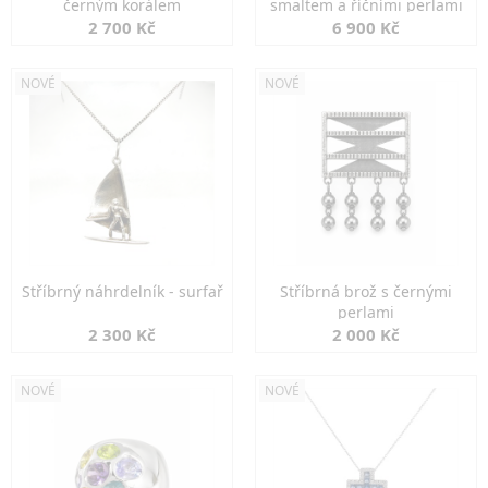
černým korálem
smaltem a říčními perlami
2 700 Kč
6 900 Kč
NOVÉ
NOVÉ
Stříbrný náhrdelník - surfař
Stříbrná brož s černými
perlami
2 300 Kč
2 000 Kč
NOVÉ
NOVÉ