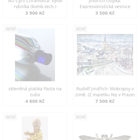
NU Cyril Chramosta: Výlov
Jindřich Otipka:
rybníka (komb.tech.)
Expresionistická vesnice
3 900 Kč
3 500 Kč
NOVÉ
NOVÉ
skleněná platika Pasta na
Rudolf Jindřich: Mokropsy v
zuby
zimě. (Z majetku Ng v Praze)
4 800 Kč
7 500 Kč
NOVÉ
NOVÉ