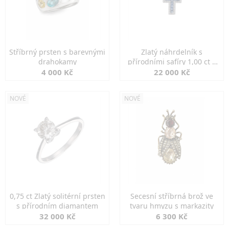
Stříbrný prsten s barevnými
Zlatý náhrdelník s
drahokamy
přírodními safíry 1,00 ct a
diamanty
4 000 Kč
22 000 Kč
NOVÉ
NOVÉ
0,75 ct Zlatý solitérní prsten
Secesní stříbrná brož ve
s přírodním diamantem
tvaru hmyzu s markazity
32 000 Kč
6 300 Kč