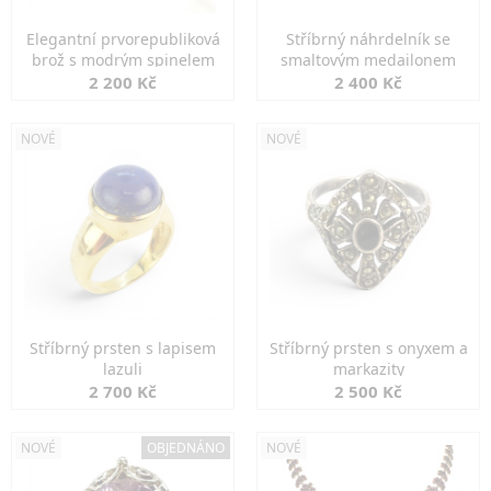
Elegantní prvorepubliková
Stříbrný náhrdelník se
brož s modrým spinelem
smaltovým medailonem
2 200 Kč
2 400 Kč
NOVÉ
NOVÉ
Stříbrný prsten s lapisem
Stříbrný prsten s onyxem a
lazuli
markazity
2 700 Kč
2 500 Kč
NOVÉ
OBJEDNÁNO
NOVÉ