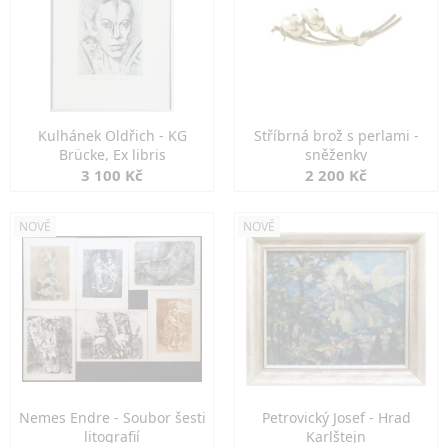
Kulhánek Oldřich - KG
Stříbrná brož s perlami -
Brücke, Ex libris
sněženky
3 100 Kč
2 200 Kč
NOVÉ
NOVÉ
Nemes Endre - Soubor šesti
Petrovický Josef - Hrad
litografií
Karlštejn