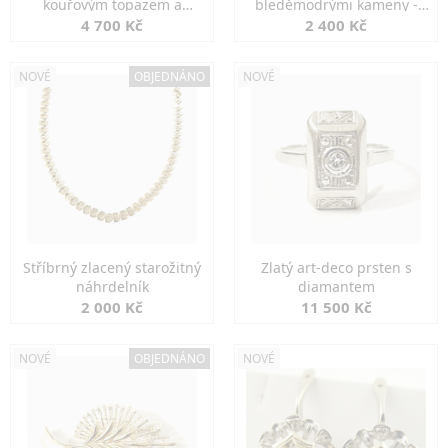
kouřovým topazem a
bleděmodrými kameny -
markazity
jemná elegance
4 700 Kč
2 400 Kč
NOVÉ
OBJEDNÁNO
NOVÉ
Stříbrný zlacený starožitný
Zlatý art-deco prsten s
náhrdelník
diamantem
2 000 Kč
11 500 Kč
NOVÉ
OBJEDNÁNO
NOVÉ