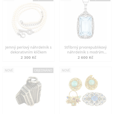
Jemný perlový náhrdelník s
Stříbrný prvorepublikový
dekorativním klíčkem
náhrdelník s modrým
spinelem
2 300 Kč
2 600 Kč
NOVÉ
OBJEDNÁNO
NOVÉ