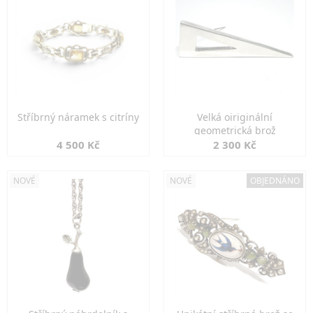
Stříbrný náramek s citríny
Velká oiriginální
geometrická brož
4 500 Kč
2 300 Kč
NOVÉ
NOVÉ
OBJEDNÁNO