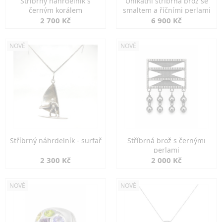
Stříbrný náhrdelník s
Unikátní stříbrná brož se
černým korálem
smaltem a říčními perlami
2 700 Kč
6 900 Kč
NOVÉ
NOVÉ
Stříbrný náhrdelník - surfař
Stříbrná brož s černými
perlami
2 300 Kč
2 000 Kč
NOVÉ
NOVÉ