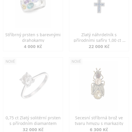
Stříbrný prsten s barevnými
Zlatý náhrdelník s
drahokamy
přírodními safíry 1,00 ct a
diamanty
4 000 Kč
22 000 Kč
NOVÉ
NOVÉ
0,75 ct Zlatý solitérní prsten
Secesní stříbrná brož ve
s přírodním diamantem
tvaru hmyzu s markazity
32 000 Kč
6 300 Kč