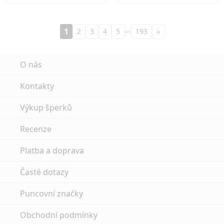
…
1
2
3
4
5
193
»
O nás
Kontakty
Výkup šperků
Recenze
Platba a doprava
Časté dotazy
Puncovní značky
Obchodní podmínky