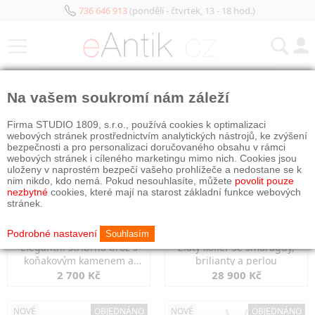
736 646 913
(pondělí - čtvrtek, 13 - 18 hod.)
KATEGORIE
Na vašem soukromí nám záleží
NOVÉ
OBJEDNÁNO
NOVÉ
OBJEDNÁNO
Firma STUDIO 1809, s.r.o., používá cookies k optimalizaci
webových stránek prostřednictvím analytických nástrojů, ke zvýšení
bezpečnosti a pro personalizaci doručovaného obsahu v rámci
webových stránek i cíleného marketingu mimo nich. Cookies jsou
uloženy v naprostém bezpečí vašeho prohlížeče a nedostane se k
nim nikdo, kdo nemá. Pokud nesouhlasíte, můžete
povolit pouze
nezbytné
cookies, které mají na starost základní funkce webových
stránek.
Podrobné nastavení
Souhlasím
Elegantní stříbrná brož s
Zlatý kolier se smaragdy,
koňakovým kamenem a
brilianty a perlou
markazity
2 700 Kč
28 900 Kč
NOVÉ
OBJEDNÁNO
NOVÉ
OBJEDNÁNO