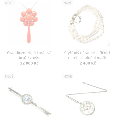
NOVÉ
NOVÉ
Grandiozní zlatá korálová
Čtyřřadý náramek z říčních
brož / závěs
perel - zapínání mašle
32 000 Kč
2 400 Kč
NOVÉ
NOVÉ