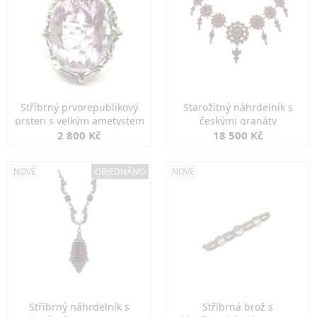
Stříbrný prvorepublikový
Starožitný náhrdelník s
prsten s velkým ametystem
českými granáty
2 800 Kč
18 500 Kč
NOVÉ
OBJEDNÁNO
NOVÉ
Stříbrný náhrdelník s
Stříbrná brož s