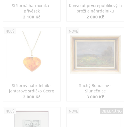
Stříbrná harmonika -
Konvolut prvorepublikových
přívěsek
broží a náhrdelníku
2 100 Kč
2 000 Kč
NOVÉ
NOVÉ
Stříbrný náhrdelník -
Suchý Bohuslav -
jantarové srdíčko Georg
Slunečnice
Kramer
2 000 Kč
3 000 Kč
NOVÉ
NOVÉ
OBJEDNÁNO