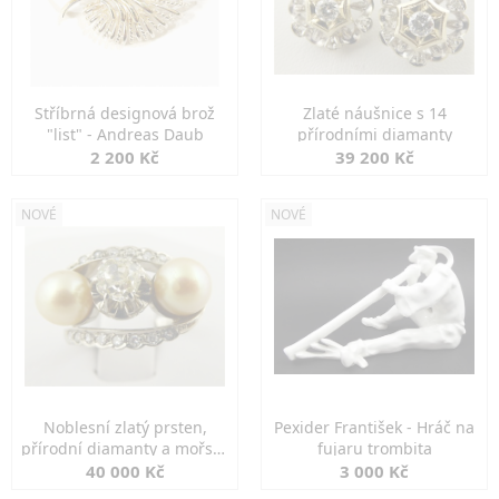
Stříbrná designová brož
Zlaté náušnice s 14
"list" - Andreas Daub
přírodními diamanty
2 200 Kč
39 200 Kč
NOVÉ
NOVÉ
Noblesní zlatý prsten,
Pexider František - Hráč na
přírodní diamanty a mořské
fujaru trombita
perly
40 000 Kč
3 000 Kč