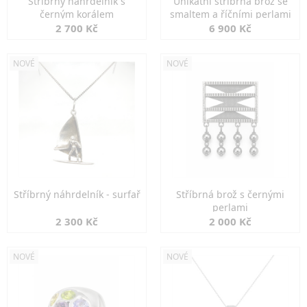
Stříbrný náhrdelník s
Unikátní stříbrná brož se
černým korálem
smaltem a říčními perlami
2 700 Kč
6 900 Kč
NOVÉ
NOVÉ
Stříbrný náhrdelník - surfař
Stříbrná brož s černými
perlami
2 300 Kč
2 000 Kč
NOVÉ
NOVÉ