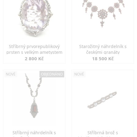
Stříbrný prvorepublikový
Starožitný náhrdelník s
prsten s velkým ametystem
českými granáty
2 800 Kč
18 500 Kč
NOVÉ
OBJEDNÁNO
NOVÉ
Stříbrný náhrdelník s
Stříbrná brož s