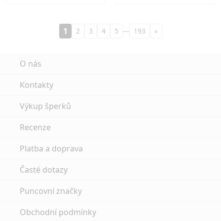
…
1
2
3
4
5
193
»
O nás
Kontakty
Výkup šperků
Recenze
Platba a doprava
Časté dotazy
Puncovní značky
Obchodní podmínky