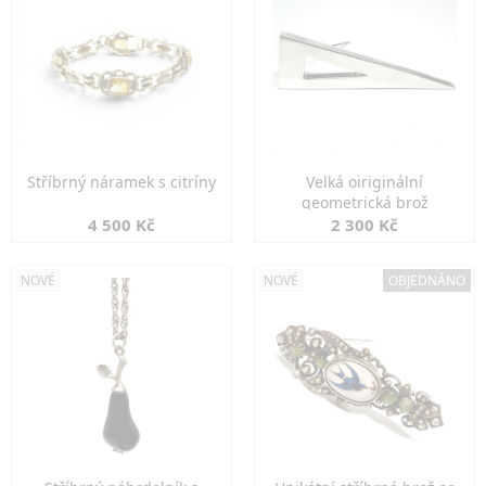
Stříbrný náramek s citríny
Velká oiriginální
geometrická brož
4 500 Kč
2 300 Kč
NOVÉ
NOVÉ
OBJEDNÁNO