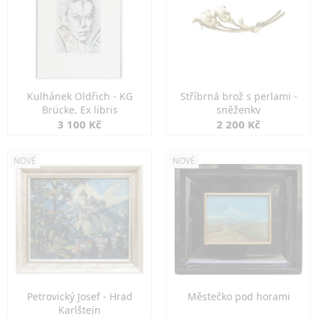
Kulhánek Oldřich - KG
Stříbrná brož s perlami -
Brücke, Ex libris
sněženky
3 100 Kč
2 200 Kč
NOVÉ
NOVÉ
Petrovický Josef - Hrad
Městečko pod horami
Karlštejn