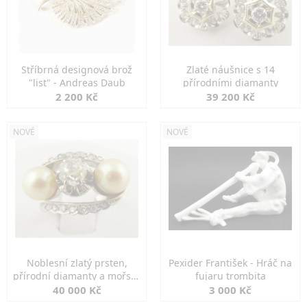
Stříbrná designová brož
Zlaté náušnice s 14
"list" - Andreas Daub
přírodními diamanty
2 200 Kč
39 200 Kč
NOVÉ
NOVÉ
Noblesní zlatý prsten,
Pexider František - Hráč na
přírodní diamanty a mořské
fujaru trombita
perly
40 000 Kč
3 000 Kč