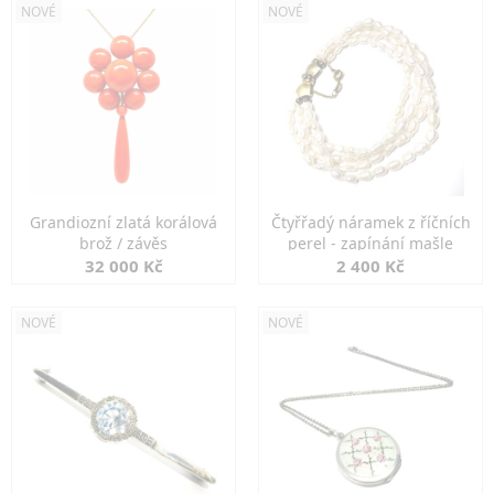
NOVÉ
NOVÉ
Grandiozní zlatá korálová
Čtyřřadý náramek z říčních
brož / závěs
perel - zapínání mašle
32 000 Kč
2 400 Kč
NOVÉ
NOVÉ