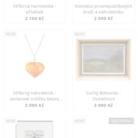
Stříbrná harmonika -
Konvolut prvorepublikových
přívěsek
broží a náhrdelníku
2 100 Kč
2 000 Kč
NOVÉ
NOVÉ
Stříbrný náhrdelník -
Suchý Bohuslav -
jantarové srdíčko Georg
Slunečnice
Kramer
2 000 Kč
3 000 Kč
NOVÉ
NOVÉ
OBJEDNÁNO