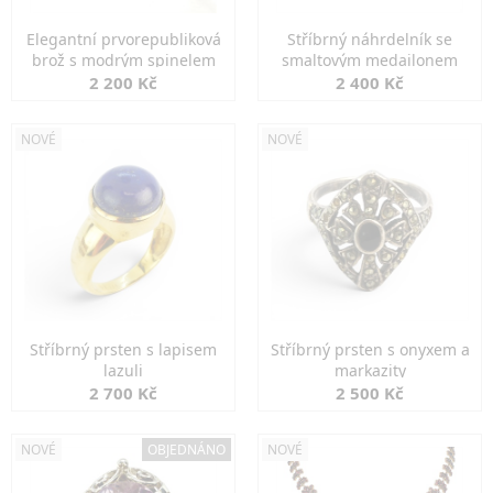
Elegantní prvorepubliková
Stříbrný náhrdelník se
brož s modrým spinelem
smaltovým medailonem
2 200 Kč
2 400 Kč
NOVÉ
NOVÉ
Stříbrný prsten s lapisem
Stříbrný prsten s onyxem a
lazuli
markazity
2 700 Kč
2 500 Kč
NOVÉ
OBJEDNÁNO
NOVÉ