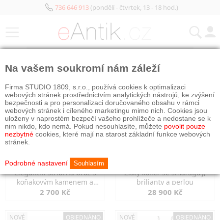
736 646 913
(pondělí - čtvrtek, 13 - 18 hod.)
KATEGORIE
Na vašem soukromí nám záleží
NOVÉ
NOVÉ
Firma STUDIO 1809, s.r.o., používá cookies k optimalizaci
webových stránek prostřednictvím analytických nástrojů, ke zvýšení
bezpečnosti a pro personalizaci doručovaného obsahu v rámci
webových stránek i cíleného marketingu mimo nich. Cookies jsou
uloženy v naprostém bezpečí vašeho prohlížeče a nedostane se k
nim nikdo, kdo nemá. Pokud nesouhlasíte, můžete
povolit pouze
nezbytné
cookies, které mají na starost základní funkce webových
stránek.
Podrobné nastavení
Souhlasím
Elegantní stříbrná brož s
Zlatý kolier se smaragdy,
koňakovým kamenem a
brilianty a perlou
markazity
2 700 Kč
28 900 Kč
NOVÉ
OBJEDNÁNO
NOVÉ
OBJEDNÁNO