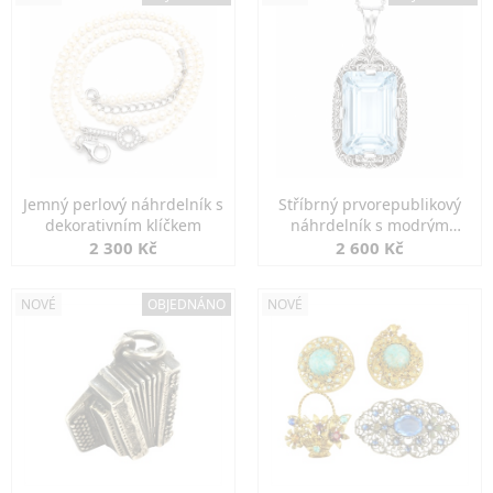
Jemný perlový náhrdelník s
Stříbrný prvorepublikový
dekorativním klíčkem
náhrdelník s modrým
spinelem
2 300 Kč
2 600 Kč
NOVÉ
OBJEDNÁNO
NOVÉ