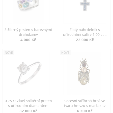
Stříbrný prsten s barevnými
Zlatý náhrdelník s
drahokamy
přírodními safíry 1,00 ct a
diamanty
4 000 Kč
22 000 Kč
NOVÉ
NOVÉ
0,75 ct Zlatý solitérní prsten
Secesní stříbrná brož ve
s přírodním diamantem
tvaru hmyzu s markazity
32 000 Kč
6 300 Kč