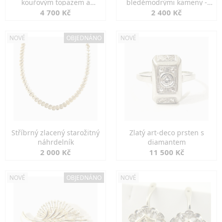
kouřovým topazem a
bleděmodrými kameny -
markazity
jemná elegance
4 700 Kč
2 400 Kč
NOVÉ
OBJEDNÁNO
NOVÉ
Stříbrný zlacený starožitný
Zlatý art-deco prsten s
náhrdelník
diamantem
2 000 Kč
11 500 Kč
NOVÉ
OBJEDNÁNO
NOVÉ