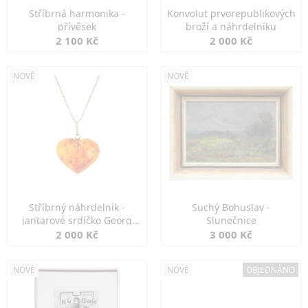
Stříbrná harmonika -
Konvolut prvorepublikových
přívěsek
broží a náhrdelníku
2 100 Kč
2 000 Kč
NOVÉ
NOVÉ
Stříbrný náhrdelník -
Suchý Bohuslav -
jantarové srdíčko Georg
Slunečnice
Kramer
2 000 Kč
3 000 Kč
NOVÉ
NOVÉ
OBJEDNÁNO