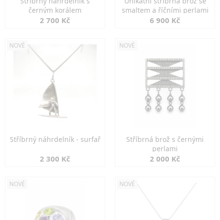
Stříbrný náhrdelník s
Unikátní stříbrná brož se
černým korálem
smaltem a říčními perlami
2 700 Kč
6 900 Kč
NOVÉ
NOVÉ
Stříbrný náhrdelník - surfař
Stříbrná brož s černými
perlami
2 300 Kč
2 000 Kč
NOVÉ
NOVÉ