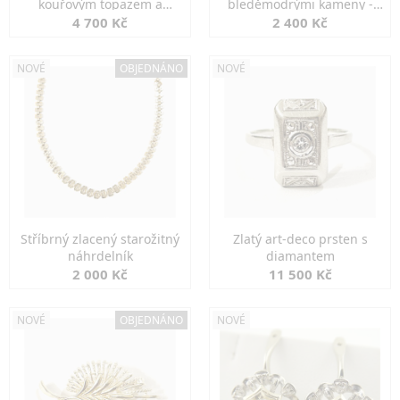
kouřovým topazem a
bleděmodrými kameny -
markazity
jemná elegance
4 700 Kč
2 400 Kč
NOVÉ
OBJEDNÁNO
NOVÉ
Stříbrný zlacený starožitný
Zlatý art-deco prsten s
náhrdelník
diamantem
2 000 Kč
11 500 Kč
NOVÉ
OBJEDNÁNO
NOVÉ