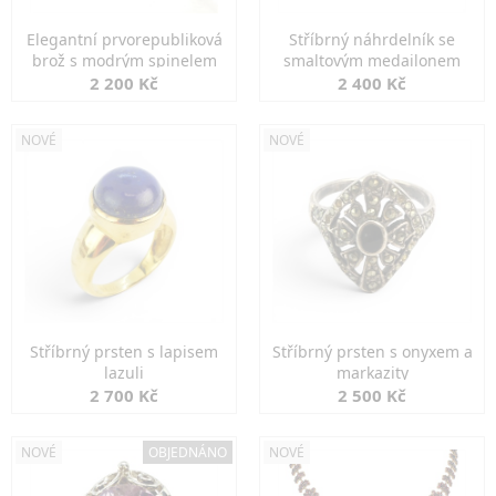
Elegantní prvorepubliková
Stříbrný náhrdelník se
brož s modrým spinelem
smaltovým medailonem
2 200 Kč
2 400 Kč
NOVÉ
NOVÉ
Stříbrný prsten s lapisem
Stříbrný prsten s onyxem a
lazuli
markazity
2 700 Kč
2 500 Kč
NOVÉ
OBJEDNÁNO
NOVÉ