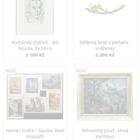
Kulhánek Oldřich - KG
Stříbrná brož s perlami -
Brücke, Ex libris
sněženky
3 100 Kč
2 200 Kč
NOVÉ
NOVÉ
Nemes Endre - Soubor šesti
Petrovický Josef - Hrad
litografií
Karlštejn