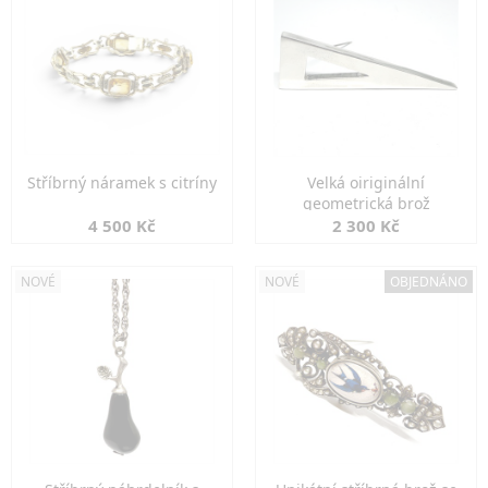
Stříbrný náramek s citríny
Velká oiriginální
geometrická brož
4 500 Kč
2 300 Kč
NOVÉ
NOVÉ
OBJEDNÁNO