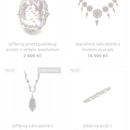
Stříbrný prvorepublikový
Starožitný náhrdelník s
prsten s velkým ametystem
českými granáty
2 800 Kč
18 500 Kč
NOVÉ
OBJEDNÁNO
NOVÉ
Stříbrný náhrdelník s
Stříbrná brož s