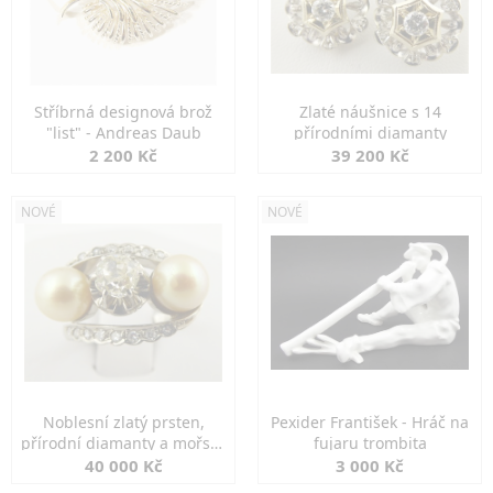
Stříbrná designová brož
Zlaté náušnice s 14
"list" - Andreas Daub
přírodními diamanty
2 200 Kč
39 200 Kč
NOVÉ
NOVÉ
Noblesní zlatý prsten,
Pexider František - Hráč na
přírodní diamanty a mořské
fujaru trombita
perly
40 000 Kč
3 000 Kč