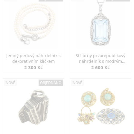
Jemný perlový náhrdelník s
Stříbrný prvorepublikový
dekorativním klíčkem
náhrdelník s modrým
spinelem
2 300 Kč
2 600 Kč
NOVÉ
OBJEDNÁNO
NOVÉ