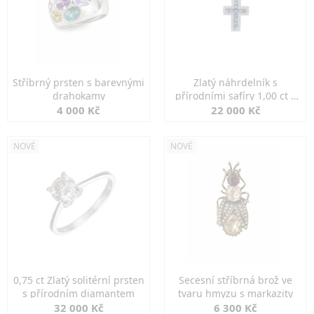
Stříbrný prsten s barevnými
Zlatý náhrdelník s
drahokamy
přírodními safíry 1,00 ct a
diamanty
4 000 Kč
22 000 Kč
NOVÉ
NOVÉ
0,75 ct Zlatý solitérní prsten
Secesní stříbrná brož ve
s přírodním diamantem
tvaru hmyzu s markazity
32 000 Kč
6 300 Kč