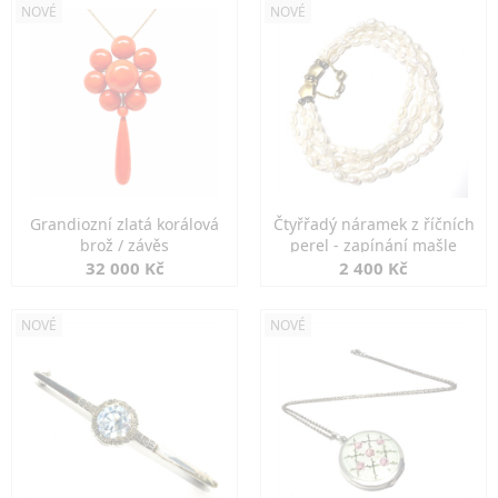
NOVÉ
NOVÉ
Grandiozní zlatá korálová
Čtyřřadý náramek z říčních
brož / závěs
perel - zapínání mašle
32 000 Kč
2 400 Kč
NOVÉ
NOVÉ