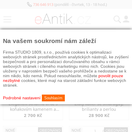
736 646 913
(pondělí - čtvrtek, 13 - 18 hod.)
KATEGORIE
Na vašem soukromí nám záleží
NOVÉ
OBJEDNÁNO
NOVÉ
OBJEDNÁNO
Firma STUDIO 1809, s.r.o., používá cookies k optimalizaci
webových stránek prostřednictvím analytických nástrojů, ke zvýšení
bezpečnosti a pro personalizaci doručovaného obsahu v rámci
webových stránek i cíleného marketingu mimo nich. Cookies jsou
uloženy v naprostém bezpečí vašeho prohlížeče a nedostane se k
nim nikdo, kdo nemá. Pokud nesouhlasíte, můžete
povolit pouze
nezbytné
cookies, které mají na starost základní funkce webových
stránek.
Podrobné nastavení
Souhlasím
Elegantní stříbrná brož s
Zlatý kolier se smaragdy,
koňakovým kamenem a
brilianty a perlou
markazity
2 700 Kč
28 900 Kč
NOVÉ
OBJEDNÁNO
NOVÉ
OBJEDNÁNO