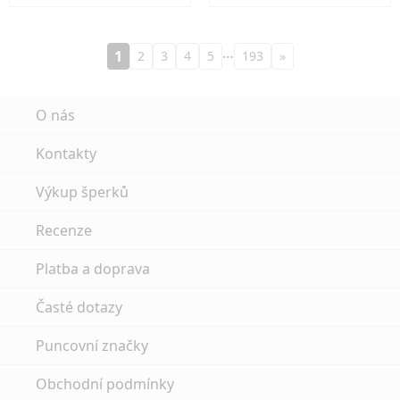
…
1
2
3
4
5
193
»
O nás
Kontakty
Výkup šperků
Recenze
Platba a doprava
Časté dotazy
Puncovní značky
Obchodní podmínky