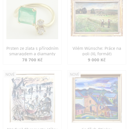
Prsten ze zlata s přírodním
Vilém Wünsche: Práce na
smaragdem a diamanty
poli (XL formát)
78 700 Kč
9 000 Kč
NOVÉ
NOVÉ