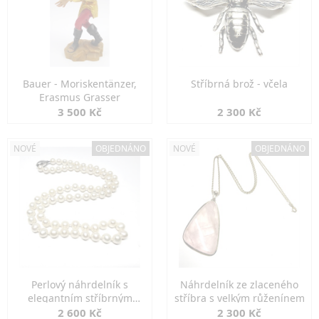
Bauer - Moriskentänzer,
Stříbrná brož - včela
Erasmus Grasser
3 500 Kč
2 300 Kč
NOVÉ
OBJEDNÁNO
NOVÉ
OBJEDNÁNO
Perlový náhrdelník s
Náhrdelník ze zlaceného
elegantním stříbrným
stříbra s velkým růženínem
zapínáním
2 600 Kč
2 300 Kč