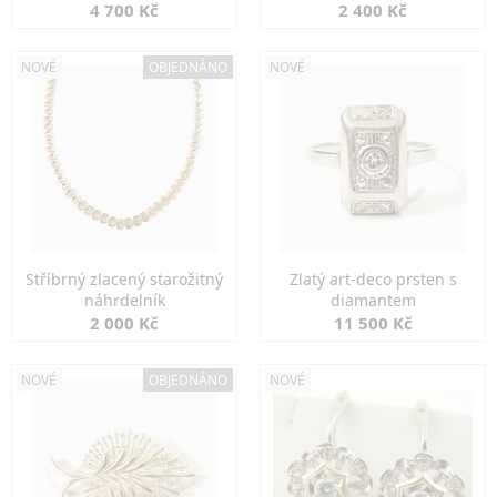
markazity
jemná elegance
4 700 Kč
2 400 Kč
NOVÉ
OBJEDNÁNO
NOVÉ
Stříbrný zlacený starožitný
Zlatý art-deco prsten s
náhrdelník
diamantem
2 000 Kč
11 500 Kč
NOVÉ
OBJEDNÁNO
NOVÉ