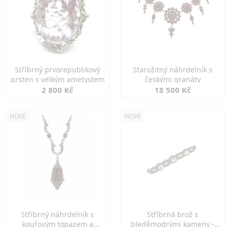
Stříbrný prvorepublikový
Starožitný náhrdelník s
prsten s velkým ametystem
českými granáty
2 800 Kč
18 500 Kč
NOVÉ
NOVÉ
Stříbrný náhrdelník s
Stříbrná brož s
kouřovým topazem a
bleděmodrými kameny -