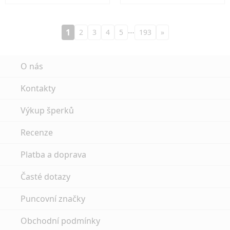
…
1
2
3
4
5
193
»
O nás
Kontakty
Výkup šperků
Recenze
Platba a doprava
Časté dotazy
Puncovní značky
Obchodní podmínky