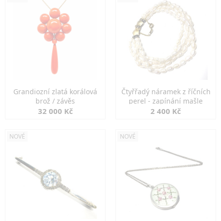
Grandiozní zlatá korálová
Čtyřřadý náramek z říčních
brož / závěs
perel - zapínání mašle
32 000 Kč
2 400 Kč
NOVÉ
NOVÉ