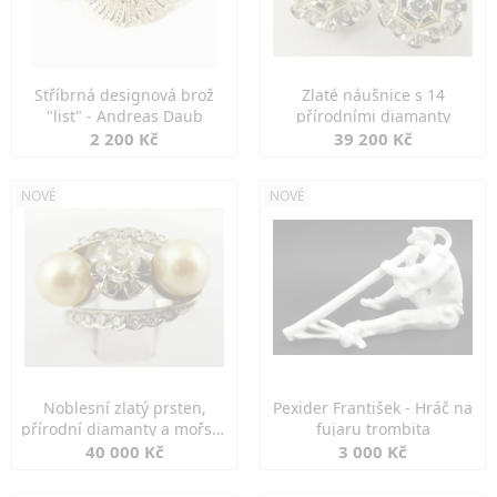
Stříbrná designová brož
Zlaté náušnice s 14
"list" - Andreas Daub
přírodními diamanty
2 200 Kč
39 200 Kč
NOVÉ
NOVÉ
Noblesní zlatý prsten,
Pexider František - Hráč na
přírodní diamanty a mořské
fujaru trombita
perly
40 000 Kč
3 000 Kč