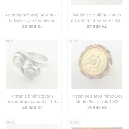
Autorský stříbrný náramek s
Náušnice z bílého zlata s
tyrkysy – výrazný design
přírodními diamanty - 0,30
ct
22 500 Kč
37 300 Kč
NOVÉ
NOVÉ
Prsten z bílého zlata s
Prsten se zlatou mincí Dos
přírodními diamanty - 1,00
Medio Pesos, rok 1945
ct
40 000 Kč
15 600 Kč
NOVÉ
NOVÉ