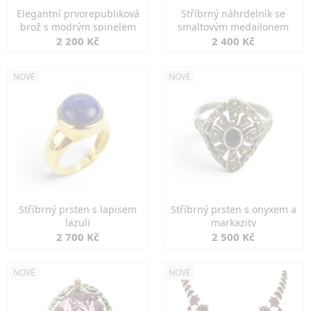
Elegantní prvorepubliková
Stříbrný náhrdelník se
brož s modrým spinelem
smaltovým medailonem
2 200 Kč
2 400 Kč
NOVÉ
NOVÉ
Stříbrný prsten s lapisem
Stříbrný prsten s onyxem a
lazuli
markazity
2 700 Kč
2 500 Kč
NOVÉ
NOVÉ