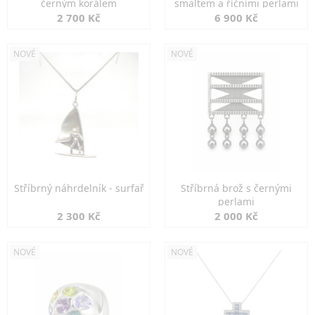
černým korálem
smaltem a říčními perlami
2 700 Kč
6 900 Kč
NOVÉ
NOVÉ
Stříbrný náhrdelník - surfař
Stříbrná brož s černými
perlami
2 300 Kč
2 000 Kč
NOVÉ
NOVÉ