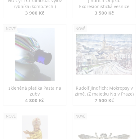
NU Cyril Chramosta: Výlov
Jindřich Otipka:
rybníka (komb.tech.)
Expresionistická vesnice
3 900 Kč
3 500 Kč
NOVÉ
NOVÉ
skleněná platika Pasta na
Rudolf Jindřich: Mokropsy v
zuby
zimě. (Z majetku Ng v Praze)
4 800 Kč
7 500 Kč
NOVÉ
NOVÉ