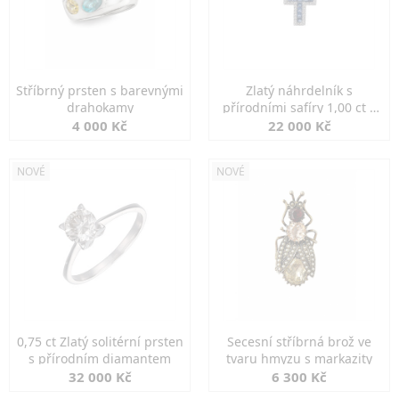
Stříbrný prsten s barevnými
Zlatý náhrdelník s
drahokamy
přírodními safíry 1,00 ct a
diamanty
4 000 Kč
22 000 Kč
NOVÉ
NOVÉ
0,75 ct Zlatý solitérní prsten
Secesní stříbrná brož ve
s přírodním diamantem
tvaru hmyzu s markazity
32 000 Kč
6 300 Kč