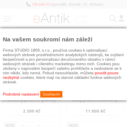
736 646 913
(pondělí - čtvrtek, 13 - 18 hod.)
KATEGORIE
Na vašem soukromí nám záleží
NOVÉ
NOVÉ
Firma STUDIO 1809, s.r.o., používá cookies k optimalizaci
webových stránek prostřednictvím analytických nástrojů, ke zvýšení
bezpečnosti a pro personalizaci doručovaného obsahu v rámci
webových stránek i cíleného marketingu mimo nich. Cookies jsou
uloženy v naprostém bezpečí vašeho prohlížeče a nedostane se k
nim nikdo, kdo nemá. Pokud nesouhlasíte, můžete
povolit pouze
nezbytné
cookies, které mají na starost základní funkce webových
stránek.
Podrobné nastavení
Souhlasím
Stříbrný prsten s granáty
Zlatý prsten s diamanty
2 200 Kč
11 800 Kč
NOVÉ
NOVÉ