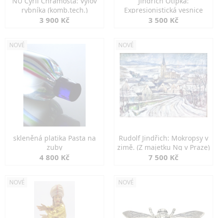
NU Cyril Chramosta: Výlov
Jindřich Otipka:
rybníka (komb.tech.)
Expresionistická vesnice
3 900 Kč
3 500 Kč
NOVÉ
NOVÉ
skleněná platika Pasta na
Rudolf Jindřich: Mokropsy v
zuby
zimě. (Z majetku Ng v Praze)
4 800 Kč
7 500 Kč
NOVÉ
NOVÉ