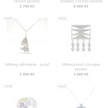
černým korálem
smaltem a říčními perlami
2 700 Kč
6 900 Kč
NOVÉ
NOVÉ
Stříbrný náhrdelník - surfař
Stříbrná brož s černými
perlami
2 300 Kč
2 000 Kč
NOVÉ
NOVÉ