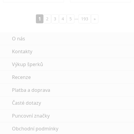
…
1
2
3
4
5
193
»
O nás
Kontakty
Výkup šperků
Recenze
Platba a doprava
Časté dotazy
Puncovní značky
Obchodní podmínky