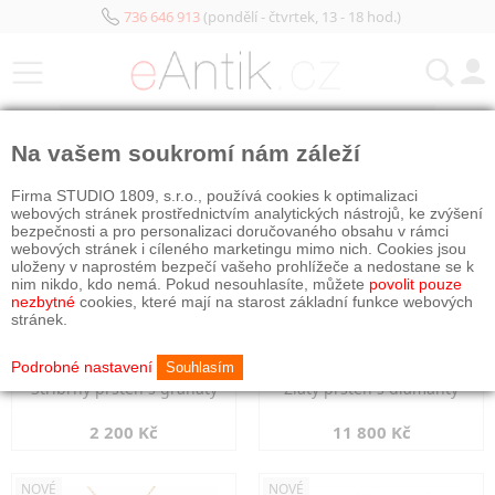
736 646 913
(pondělí - čtvrtek, 13 - 18 hod.)
KATEGORIE
Na vašem soukromí nám záleží
NOVÉ
NOVÉ
Firma STUDIO 1809, s.r.o., používá cookies k optimalizaci
webových stránek prostřednictvím analytických nástrojů, ke zvýšení
bezpečnosti a pro personalizaci doručovaného obsahu v rámci
webových stránek i cíleného marketingu mimo nich. Cookies jsou
uloženy v naprostém bezpečí vašeho prohlížeče a nedostane se k
nim nikdo, kdo nemá. Pokud nesouhlasíte, můžete
povolit pouze
nezbytné
cookies, které mají na starost základní funkce webových
stránek.
Podrobné nastavení
Souhlasím
Stříbrný prsten s granáty
Zlatý prsten s diamanty
2 200 Kč
11 800 Kč
NOVÉ
NOVÉ