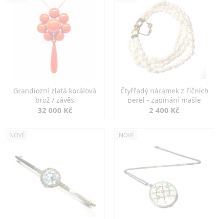
Grandiozní zlatá korálová
Čtyřřadý náramek z říčních
brož / závěs
perel - zapínání mašle
32 000 Kč
2 400 Kč
NOVÉ
NOVÉ