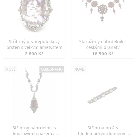
Stříbrný prvorepublikový
Starožitný náhrdelník s
prsten s velkým ametystem
českými granáty
2 800 Kč
18 500 Kč
NOVÉ
OBJEDNÁNO
NOVÉ
Stříbrný náhrdelník s
Stříbrná brož s
kouřovým topazem a
bleděmodrými kameny -