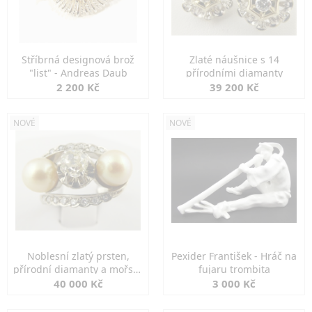
Stříbrná designová brož
Zlaté náušnice s 14
"list" - Andreas Daub
přírodními diamanty
2 200 Kč
39 200 Kč
NOVÉ
NOVÉ
Noblesní zlatý prsten,
Pexider František - Hráč na
přírodní diamanty a mořské
fujaru trombita
perly
40 000 Kč
3 000 Kč