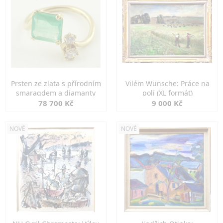
Prsten ze zlata s přírodním
Vilém Wünsche: Práce na
smaragdem a diamanty
poli (XL formát)
78 700 Kč
9 000 Kč
NOVÉ
NOVÉ