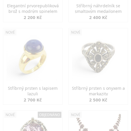
Elegantní prvorepubliková
Stříbrný náhrdelník se
brož s modrým spinelem
smaltovým medailonem
2 200 Kč
2 400 Kč
NOVÉ
NOVÉ
Stříbrný prsten s lapisem
Stříbrný prsten s onyxem a
lazuli
markazity
2 700 Kč
2 500 Kč
NOVÉ
OBJEDNÁNO
NOVÉ