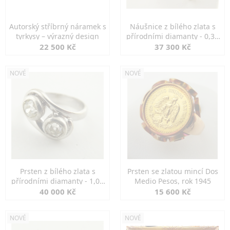
Autorský stříbrný náramek s
Náušnice z bílého zlata s
tyrkysy – výrazný design
přírodními diamanty - 0,30
ct
22 500 Kč
37 300 Kč
NOVÉ
NOVÉ
Prsten z bílého zlata s
Prsten se zlatou mincí Dos
přírodními diamanty - 1,00
Medio Pesos, rok 1945
ct
40 000 Kč
15 600 Kč
NOVÉ
NOVÉ