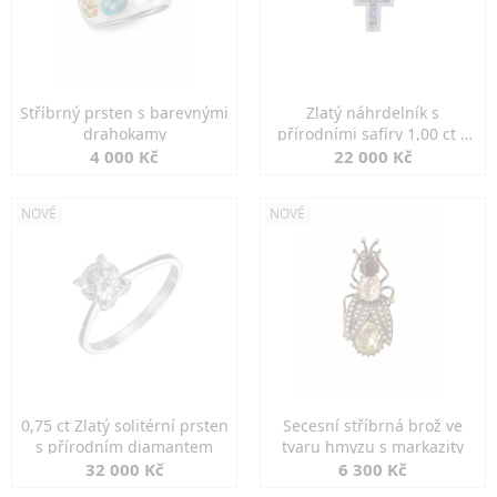
Stříbrný prsten s barevnými
Zlatý náhrdelník s
drahokamy
přírodními safíry 1,00 ct a
diamanty
4 000 Kč
22 000 Kč
NOVÉ
NOVÉ
0,75 ct Zlatý solitérní prsten
Secesní stříbrná brož ve
s přírodním diamantem
tvaru hmyzu s markazity
32 000 Kč
6 300 Kč