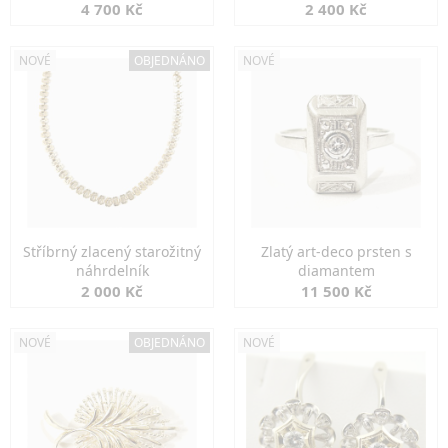
markazity
jemná elegance
4 700 Kč
2 400 Kč
NOVÉ
OBJEDNÁNO
NOVÉ
Stříbrný zlacený starožitný
Zlatý art-deco prsten s
náhrdelník
diamantem
2 000 Kč
11 500 Kč
NOVÉ
OBJEDNÁNO
NOVÉ