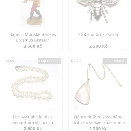
Bauer - Moriskentänzer,
Stříbrná brož - včela
Erasmus Grasser
3 500 Kč
2 300 Kč
NOVÉ
OBJEDNÁNO
NOVÉ
OBJEDNÁNO
Perlový náhrdelník s
Náhrdelník ze zlaceného
elegantním stříbrným
stříbra s velkým růženínem
zapínáním
2 600 Kč
2 300 Kč