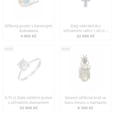
Stříbrný prsten s barevnými
Zlatý náhrdelník s
drahokamy
přírodními safíry 1,00 ct a
diamanty
4 000 Kč
22 000 Kč
NOVÉ
NOVÉ
0,75 ct Zlatý solitérní prsten
Secesní stříbrná brož ve
s přírodním diamantem
tvaru hmyzu s markazity
32 000 Kč
6 300 Kč