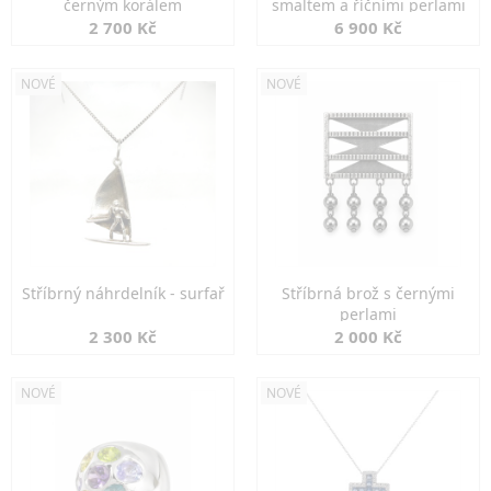
černým korálem
smaltem a říčními perlami
2 700 Kč
6 900 Kč
NOVÉ
NOVÉ
Stříbrný náhrdelník - surfař
Stříbrná brož s černými
perlami
2 300 Kč
2 000 Kč
NOVÉ
NOVÉ