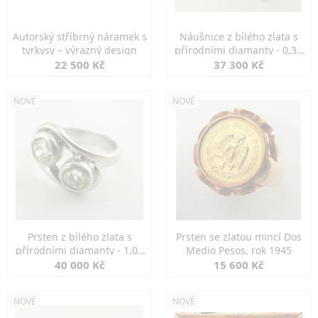
Autorský stříbrný náramek s
Náušnice z bílého zlata s
tyrkysy – výrazný design
přírodními diamanty - 0,30
ct
22 500 Kč
37 300 Kč
NOVÉ
NOVÉ
Prsten z bílého zlata s
Prsten se zlatou mincí Dos
přírodními diamanty - 1,00
Medio Pesos, rok 1945
ct
40 000 Kč
15 600 Kč
NOVÉ
NOVÉ