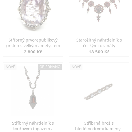
Stříbrný prvorepublikový
Starožitný náhrdelník s
prsten s velkým ametystem
českými granáty
2 800 Kč
18 500 Kč
NOVÉ
OBJEDNÁNO
NOVÉ
Stříbrný náhrdelník s
Stříbrná brož s
kouřovým topazem a
bleděmodrými kameny -