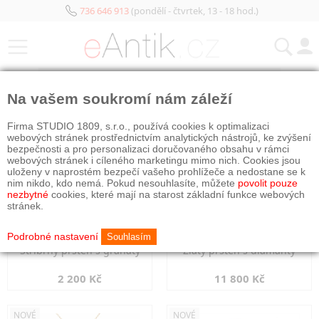
736 646 913
(pondělí - čtvrtek, 13 - 18 hod.)
KATEGORIE
Na vašem soukromí nám záleží
NOVÉ
NOVÉ
Firma STUDIO 1809, s.r.o., používá cookies k optimalizaci
webových stránek prostřednictvím analytických nástrojů, ke zvýšení
bezpečnosti a pro personalizaci doručovaného obsahu v rámci
webových stránek i cíleného marketingu mimo nich. Cookies jsou
uloženy v naprostém bezpečí vašeho prohlížeče a nedostane se k
nim nikdo, kdo nemá. Pokud nesouhlasíte, můžete
povolit pouze
nezbytné
cookies, které mají na starost základní funkce webových
stránek.
Podrobné nastavení
Souhlasím
Stříbrný prsten s granáty
Zlatý prsten s diamanty
2 200 Kč
11 800 Kč
NOVÉ
NOVÉ