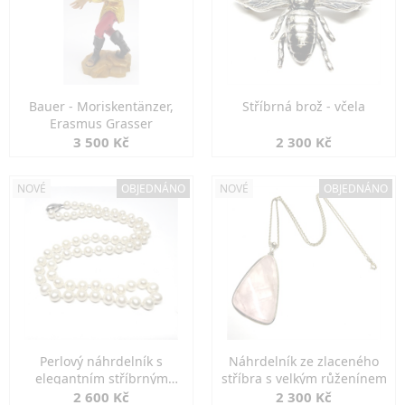
Bauer - Moriskentänzer,
Stříbrná brož - včela
Erasmus Grasser
3 500 Kč
2 300 Kč
NOVÉ
OBJEDNÁNO
NOVÉ
OBJEDNÁNO
Perlový náhrdelník s
Náhrdelník ze zlaceného
elegantním stříbrným
stříbra s velkým růženínem
zapínáním
2 600 Kč
2 300 Kč