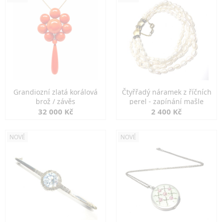
Grandiozní zlatá korálová
Čtyřřadý náramek z říčních
brož / závěs
perel - zapínání mašle
32 000 Kč
2 400 Kč
NOVÉ
NOVÉ