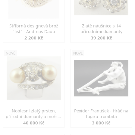
Stříbrná designová brož
Zlaté náušnice s 14
"list" - Andreas Daub
přírodními diamanty
2 200 Kč
39 200 Kč
NOVÉ
NOVÉ
Noblesní zlatý prsten,
Pexider František - Hráč na
přírodní diamanty a mořské
fujaru trombita
perly
40 000 Kč
3 000 Kč