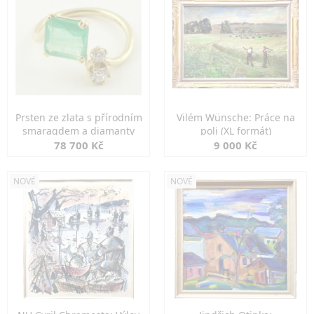
Prsten ze zlata s přírodním
Vilém Wünsche: Práce na
smaragdem a diamanty
poli (XL formát)
78 700 Kč
9 000 Kč
NOVÉ
NOVÉ