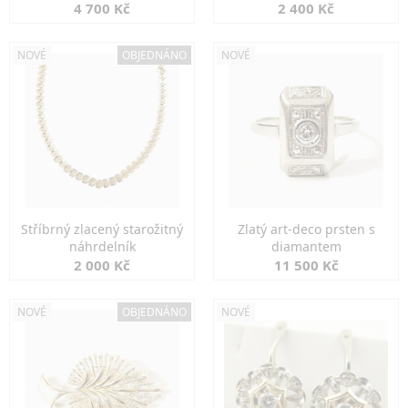
markazity
jemná elegance
4 700 Kč
2 400 Kč
NOVÉ
OBJEDNÁNO
NOVÉ
Stříbrný zlacený starožitný
Zlatý art-deco prsten s
náhrdelník
diamantem
2 000 Kč
11 500 Kč
NOVÉ
OBJEDNÁNO
NOVÉ