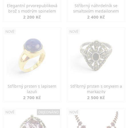
Elegantní prvorepubliková
Stříbrný náhrdelník se
brož s modrým spinelem
smaltovým medailonem
2 200 Kč
2 400 Kč
NOVÉ
NOVÉ
Stříbrný prsten s lapisem
Stříbrný prsten s onyxem a
lazuli
markazity
2 700 Kč
2 500 Kč
NOVÉ
OBJEDNÁNO
NOVÉ