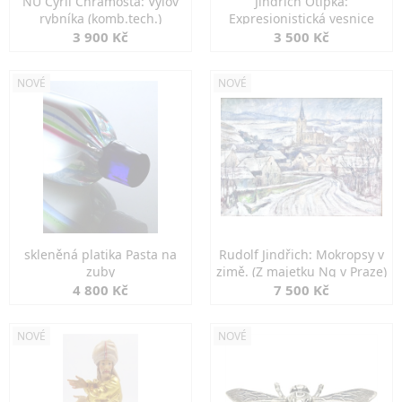
NU Cyril Chramosta: Výlov
Jindřich Otipka:
rybníka (komb.tech.)
Expresionistická vesnice
3 900 Kč
3 500 Kč
NOVÉ
NOVÉ
skleněná platika Pasta na
Rudolf Jindřich: Mokropsy v
zuby
zimě. (Z majetku Ng v Praze)
4 800 Kč
7 500 Kč
NOVÉ
NOVÉ