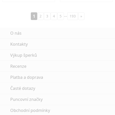
…
1
2
3
4
5
193
»
O nás
Kontakty
Výkup šperků
Recenze
Platba a doprava
Časté dotazy
Puncovní značky
Obchodní podmínky