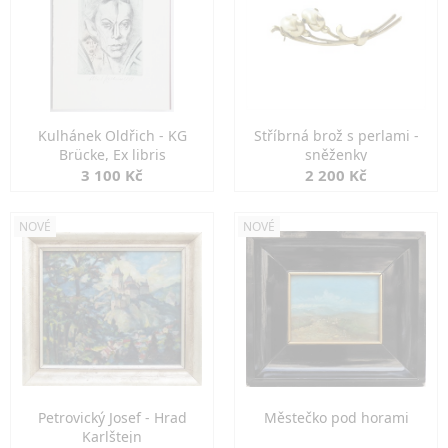
Kulhánek Oldřich - KG
Stříbrná brož s perlami -
Brücke, Ex libris
sněženky
3 100 Kč
2 200 Kč
NOVÉ
NOVÉ
Petrovický Josef - Hrad
Městečko pod horami
Karlštejn