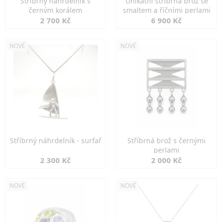
Stříbrný náhrdelník s
Unikátní stříbrná brož se
černým korálem
smaltem a říčními perlami
2 700 Kč
6 900 Kč
NOVÉ
NOVÉ
Stříbrný náhrdelník - surfař
Stříbrná brož s černými
perlami
2 300 Kč
2 000 Kč
NOVÉ
NOVÉ