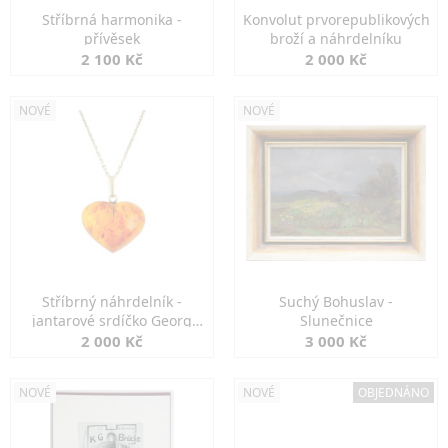
Stříbrná harmonika -
Konvolut prvorepublikových
přívěsek
broží a náhrdelníku
2 100 Kč
2 000 Kč
NOVÉ
NOVÉ
Stříbrný náhrdelník -
Suchý Bohuslav -
jantarové srdíčko Georg
Slunečnice
Kramer
2 000 Kč
3 000 Kč
NOVÉ
NOVÉ
OBJEDNÁNO