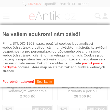
736 646 913
(pondělí - čtvrtek, 13 - 18 hod.)
KATEGORIE
Na vašem soukromí nám záleží
NOVÉ
NOVÉ
Firma STUDIO 1809, s.r.o., používá cookies k optimalizaci
webových stránek prostřednictvím analytických nástrojů, ke zvýšení
bezpečnosti a pro personalizaci doručovaného obsahu v rámci
webových stránek i cíleného marketingu mimo nich. Cookies jsou
uloženy v naprostém bezpečí vašeho prohlížeče a nedostane se k
nim nikdo, kdo nemá. Pokud nesouhlasíte, můžete
povolit pouze
nezbytné
cookies, které mají na starost základní funkce webových
stránek.
Podrobné nastavení
Souhlasím
Elegantní stříbrná brož s
Zlatý kolier se smaragdy,
koňakovým kamenem a
brilianty a perlou
markazity
2 700 Kč
28 900 Kč
NOVÉ
OBJEDNÁNO
NOVÉ
OBJEDNÁNO