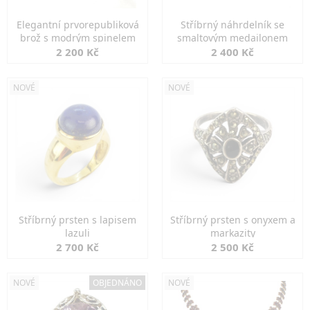
Elegantní prvorepubliková
Stříbrný náhrdelník se
brož s modrým spinelem
smaltovým medailonem
2 200 Kč
2 400 Kč
NOVÉ
NOVÉ
Stříbrný prsten s lapisem
Stříbrný prsten s onyxem a
lazuli
markazity
2 700 Kč
2 500 Kč
NOVÉ
OBJEDNÁNO
NOVÉ