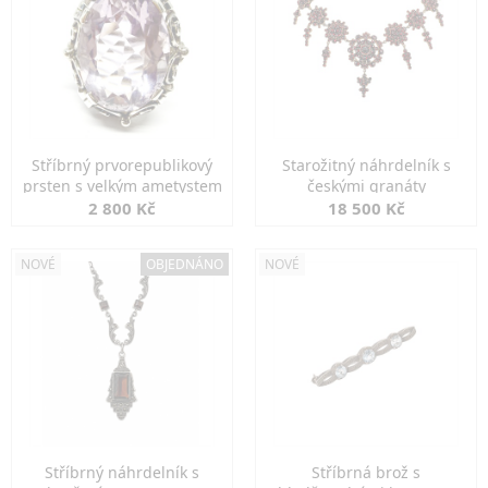
Stříbrný prvorepublikový
Starožitný náhrdelník s
prsten s velkým ametystem
českými granáty
2 800 Kč
18 500 Kč
NOVÉ
OBJEDNÁNO
NOVÉ
Stříbrný náhrdelník s
Stříbrná brož s