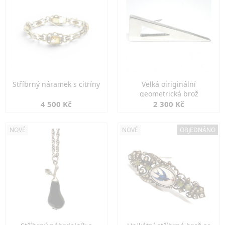
Stříbrný náramek s citríny
Velká oiriginální
geometrická brož
4 500 Kč
2 300 Kč
NOVÉ
NOVÉ
OBJEDNÁNO