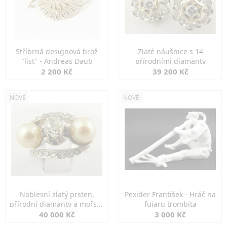
Stříbrná designová brož
Zlaté náušnice s 14
"list" - Andreas Daub
přírodními diamanty
2 200 Kč
39 200 Kč
NOVÉ
NOVÉ
Noblesní zlatý prsten,
Pexider František - Hráč na
přírodní diamanty a mořské
fujaru trombita
perly
40 000 Kč
3 000 Kč