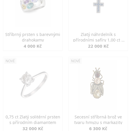
Stříbrný prsten s barevnými
Zlatý náhrdelník s
drahokamy
přírodními safíry 1,00 ct a
diamanty
4 000 Kč
22 000 Kč
NOVÉ
NOVÉ
0,75 ct Zlatý solitérní prsten
Secesní stříbrná brož ve
s přírodním diamantem
tvaru hmyzu s markazity
32 000 Kč
6 300 Kč