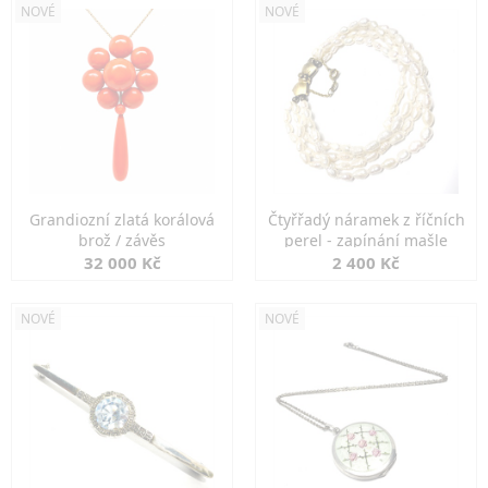
NOVÉ
NOVÉ
Grandiozní zlatá korálová
Čtyřřadý náramek z říčních
brož / závěs
perel - zapínání mašle
32 000 Kč
2 400 Kč
NOVÉ
NOVÉ