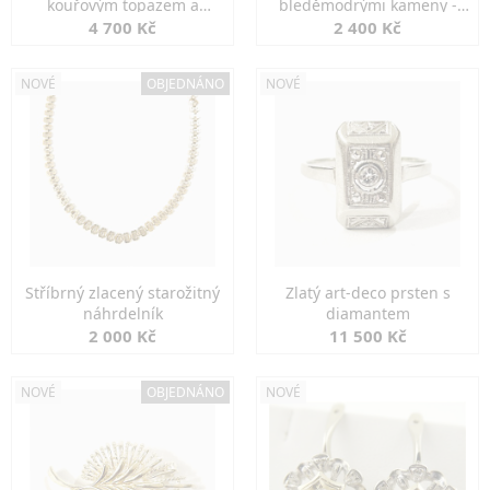
kouřovým topazem a
bleděmodrými kameny -
markazity
jemná elegance
4 700 Kč
2 400 Kč
NOVÉ
OBJEDNÁNO
NOVÉ
Stříbrný zlacený starožitný
Zlatý art-deco prsten s
náhrdelník
diamantem
2 000 Kč
11 500 Kč
NOVÉ
OBJEDNÁNO
NOVÉ