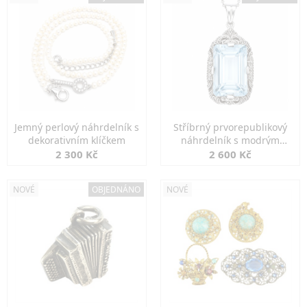
Jemný perlový náhrdelník s
Stříbrný prvorepublikový
dekorativním klíčkem
náhrdelník s modrým
spinelem
2 300 Kč
2 600 Kč
NOVÉ
OBJEDNÁNO
NOVÉ