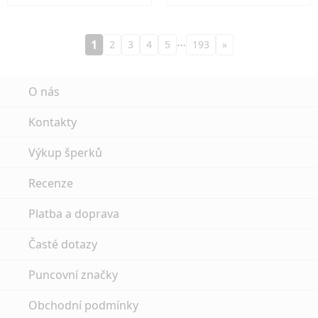
…
1
2
3
4
5
193
»
O nás
Kontakty
Výkup šperků
Recenze
Platba a doprava
Časté dotazy
Puncovní značky
Obchodní podmínky