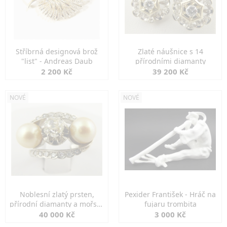
Stříbrná designová brož
Zlaté náušnice s 14
"list" - Andreas Daub
přírodními diamanty
2 200 Kč
39 200 Kč
NOVÉ
NOVÉ
Noblesní zlatý prsten,
Pexider František - Hráč na
přírodní diamanty a mořské
fujaru trombita
perly
40 000 Kč
3 000 Kč