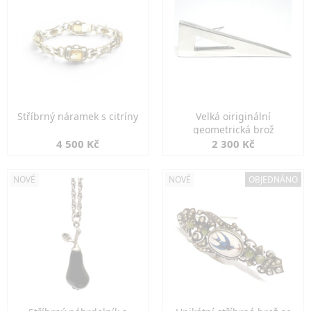
Stříbrný náramek s citríny
Velká oiriginální
geometrická brož
4 500 Kč
2 300 Kč
NOVÉ
NOVÉ
OBJEDNÁNO