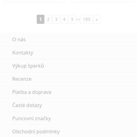
…
1
2
3
4
5
193
»
O nás
Kontakty
Výkup šperků
Recenze
Platba a doprava
Časté dotazy
Puncovní značky
Obchodní podmínky