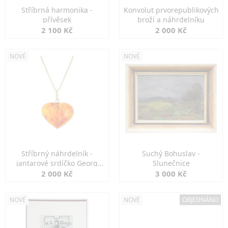
Stříbrná harmonika -
Konvolut prvorepublikových
přívěsek
broží a náhrdelníku
2 100 Kč
2 000 Kč
NOVÉ
NOVÉ
Stříbrný náhrdelník -
Suchý Bohuslav -
jantarové srdíčko Georg
Slunečnice
Kramer
2 000 Kč
3 000 Kč
NOVÉ
NOVÉ
OBJEDNÁNO