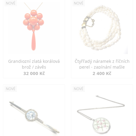
NOVÉ
NOVÉ
Grandiozní zlatá korálová
Čtyřřadý náramek z říčních
brož / závěs
perel - zapínání mašle
32 000 Kč
2 400 Kč
NOVÉ
NOVÉ