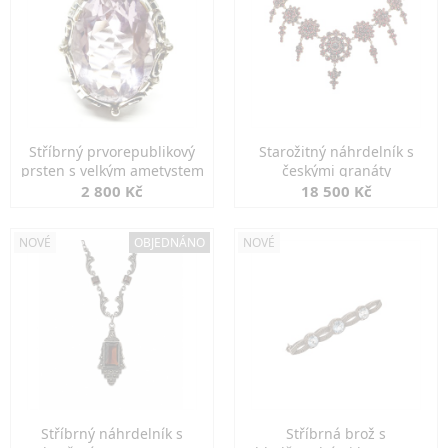
Stříbrný prvorepublikový
Starožitný náhrdelník s
prsten s velkým ametystem
českými granáty
2 800 Kč
18 500 Kč
NOVÉ
OBJEDNÁNO
NOVÉ
Stříbrný náhrdelník s
Stříbrná brož s