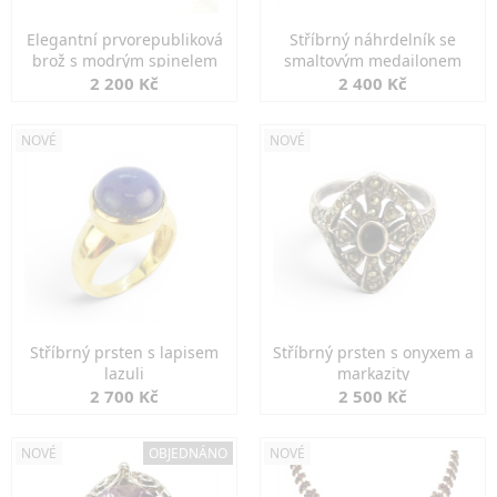
Elegantní prvorepubliková
Stříbrný náhrdelník se
brož s modrým spinelem
smaltovým medailonem
2 200 Kč
2 400 Kč
NOVÉ
NOVÉ
Stříbrný prsten s lapisem
Stříbrný prsten s onyxem a
lazuli
markazity
2 700 Kč
2 500 Kč
NOVÉ
OBJEDNÁNO
NOVÉ