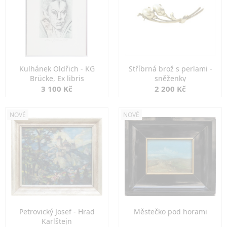
Kulhánek Oldřich - KG
Stříbrná brož s perlami -
Brücke, Ex libris
sněženky
3 100 Kč
2 200 Kč
NOVÉ
NOVÉ
Petrovický Josef - Hrad
Městečko pod horami
Karlštejn