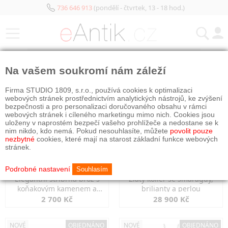
736 646 913
(pondělí - čtvrtek, 13 - 18 hod.)
KATEGORIE
Na vašem soukromí nám záleží
NOVÉ
NOVÉ
OBJEDNÁNO
Firma STUDIO 1809, s.r.o., používá cookies k optimalizaci
webových stránek prostřednictvím analytických nástrojů, ke zvýšení
bezpečnosti a pro personalizaci doručovaného obsahu v rámci
webových stránek i cíleného marketingu mimo nich. Cookies jsou
uloženy v naprostém bezpečí vašeho prohlížeče a nedostane se k
nim nikdo, kdo nemá. Pokud nesouhlasíte, můžete
povolit pouze
nezbytné
cookies, které mají na starost základní funkce webových
stránek.
Podrobné nastavení
Souhlasím
Elegantní stříbrná brož s
Zlatý kolier se smaragdy,
koňakovým kamenem a
brilianty a perlou
markazity
2 700 Kč
28 900 Kč
NOVÉ
OBJEDNÁNO
NOVÉ
OBJEDNÁNO