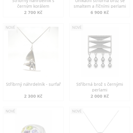
Stříbrný náhrdelník s
Unikátní stříbrná brož se
černým korálem
smaltem a říčními perlami
2 700 Kč
6 900 Kč
NOVÉ
NOVÉ
Stříbrný náhrdelník - surfař
Stříbrná brož s černými
perlami
2 300 Kč
2 000 Kč
NOVÉ
NOVÉ