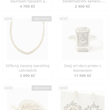
kouřovým topazem a
bleděmodrými kameny -
markazity
jemná elegance
4 700 Kč
2 400 Kč
NOVÉ
OBJEDNÁNO
NOVÉ
Stříbrný zlacený starožitný
Zlatý art-deco prsten s
náhrdelník
diamantem
2 000 Kč
11 500 Kč
NOVÉ
OBJEDNÁNO
NOVÉ