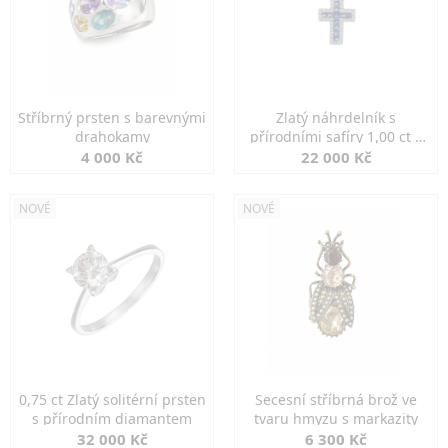
Stříbrný prsten s barevnými
Zlatý náhrdelník s
drahokamy
přírodními safíry 1,00 ct a
diamanty
4 000 Kč
22 000 Kč
NOVÉ
NOVÉ
0,75 ct Zlatý solitérní prsten
Secesní stříbrná brož ve
s přírodním diamantem
tvaru hmyzu s markazity
32 000 Kč
6 300 Kč