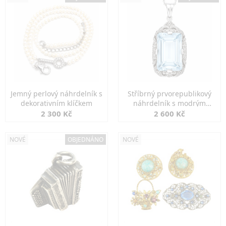
Jemný perlový náhrdelník s
Stříbrný prvorepublikový
dekorativním klíčkem
náhrdelník s modrým
spinelem
2 300 Kč
2 600 Kč
NOVÉ
OBJEDNÁNO
NOVÉ