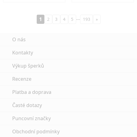
…
1
2
3
4
5
193
»
O nás
Kontakty
Výkup šperků
Recenze
Platba a doprava
Časté dotazy
Puncovní značky
Obchodní podmínky