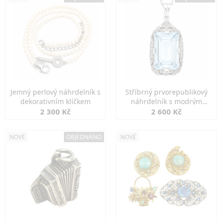
Jemný perlový náhrdelník s
Stříbrný prvorepublikový
dekorativním klíčkem
náhrdelník s modrým
spinelem
2 300 Kč
2 600 Kč
NOVÉ
OBJEDNÁNO
NOVÉ