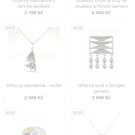
Stříbrný náhrdelník s
Unikátní stříbrná brož se
černým korálem
smaltem a říčními perlami
2 700 Kč
6 900 Kč
NOVÉ
NOVÉ
Stříbrný náhrdelník - surfař
Stříbrná brož s černými
perlami
2 300 Kč
2 000 Kč
NOVÉ
NOVÉ