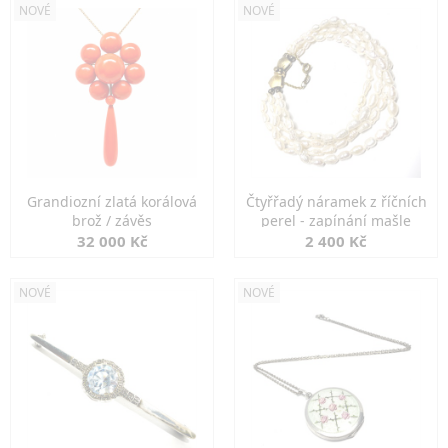
NOVÉ
NOVÉ
Grandiozní zlatá korálová
Čtyřřadý náramek z říčních
brož / závěs
perel - zapínání mašle
32 000 Kč
2 400 Kč
NOVÉ
NOVÉ