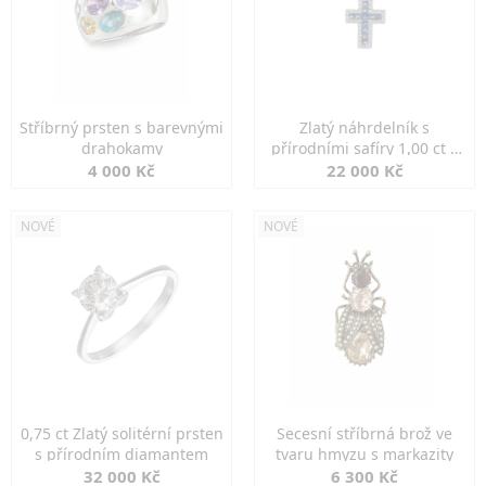
Stříbrný prsten s barevnými
Zlatý náhrdelník s
drahokamy
přírodními safíry 1,00 ct a
diamanty
4 000 Kč
22 000 Kč
NOVÉ
NOVÉ
0,75 ct Zlatý solitérní prsten
Secesní stříbrná brož ve
s přírodním diamantem
tvaru hmyzu s markazity
32 000 Kč
6 300 Kč