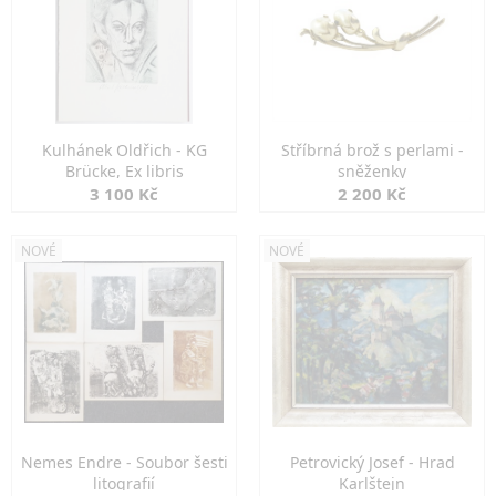
Kulhánek Oldřich - KG
Stříbrná brož s perlami -
Brücke, Ex libris
sněženky
3 100 Kč
2 200 Kč
NOVÉ
NOVÉ
Nemes Endre - Soubor šesti
Petrovický Josef - Hrad
litografií
Karlštejn