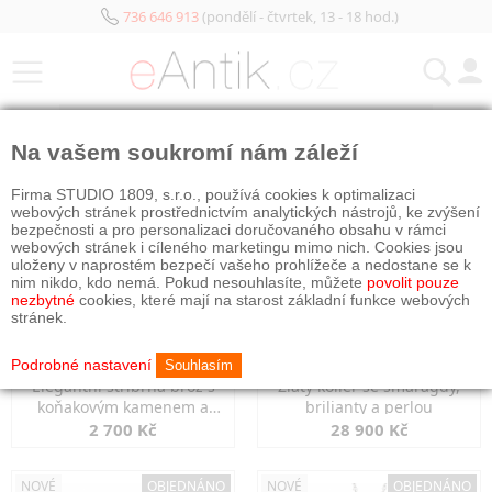
736 646 913
(pondělí - čtvrtek, 13 - 18 hod.)
KATEGORIE
Na vašem soukromí nám záleží
NOVÉ
OBJEDNÁNO
NOVÉ
OBJEDNÁNO
Firma STUDIO 1809, s.r.o., používá cookies k optimalizaci
webových stránek prostřednictvím analytických nástrojů, ke zvýšení
bezpečnosti a pro personalizaci doručovaného obsahu v rámci
webových stránek i cíleného marketingu mimo nich. Cookies jsou
uloženy v naprostém bezpečí vašeho prohlížeče a nedostane se k
nim nikdo, kdo nemá. Pokud nesouhlasíte, můžete
povolit pouze
nezbytné
cookies, které mají na starost základní funkce webových
stránek.
Podrobné nastavení
Souhlasím
Elegantní stříbrná brož s
Zlatý kolier se smaragdy,
koňakovým kamenem a
brilianty a perlou
markazity
2 700 Kč
28 900 Kč
NOVÉ
OBJEDNÁNO
NOVÉ
OBJEDNÁNO