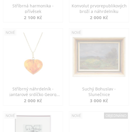
Stříbrná harmonika -
Konvolut prvorepublikových
přívěsek
broží a náhrdelníku
2 100 Kč
2 000 Kč
NOVÉ
NOVÉ
Stříbrný náhrdelník -
Suchý Bohuslav -
jantarové srdíčko Georg
Slunečnice
Kramer
2 000 Kč
3 000 Kč
NOVÉ
NOVÉ
OBJEDNÁNO