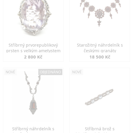
Stříbrný prvorepublikový
Starožitný náhrdelník s
prsten s velkým ametystem
českými granáty
2 800 Kč
18 500 Kč
NOVÉ
OBJEDNÁNO
NOVÉ
Stříbrný náhrdelník s
Stříbrná brož s