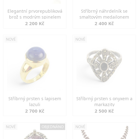
Elegantní prvorepubliková
Stříbrný náhrdelník se
brož s modrým spinelem
smaltovým medailonem
2 200 Kč
2 400 Kč
NOVÉ
NOVÉ
Stříbrný prsten s lapisem
Stříbrný prsten s onyxem a
lazuli
markazity
2 700 Kč
2 500 Kč
NOVÉ
OBJEDNÁNO
NOVÉ