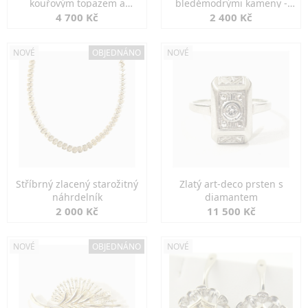
kouřovým topazem a
bleděmodrými kameny -
markazity
jemná elegance
4 700 Kč
2 400 Kč
NOVÉ
OBJEDNÁNO
NOVÉ
Stříbrný zlacený starožitný
Zlatý art-deco prsten s
náhrdelník
diamantem
2 000 Kč
11 500 Kč
NOVÉ
OBJEDNÁNO
NOVÉ