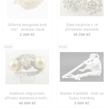
Stříbrná designová brož
Zlaté náušnice s 14
"list" - Andreas Daub
přírodními diamanty
2 200 Kč
39 200 Kč
NOVÉ
NOVÉ
Noblesní zlatý prsten,
Pexider František - Hráč na
přírodní diamanty a mořské
fujaru trombita
perly
40 000 Kč
3 000 Kč