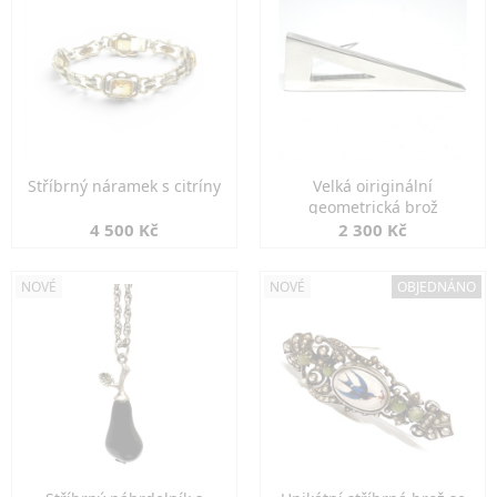
Stříbrný náramek s citríny
Velká oiriginální
geometrická brož
4 500 Kč
2 300 Kč
NOVÉ
NOVÉ
OBJEDNÁNO