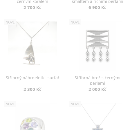
černým korálem
smaltem a říčními perlami
2 700 Kč
6 900 Kč
NOVÉ
NOVÉ
Stříbrný náhrdelník - surfař
Stříbrná brož s černými
perlami
2 300 Kč
2 000 Kč
NOVÉ
NOVÉ