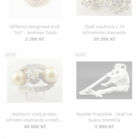
Stříbrná designová brož
Zlaté náušnice s 14
"list" - Andreas Daub
přírodními diamanty
2 200 Kč
39 200 Kč
NOVÉ
NOVÉ
Noblesní zlatý prsten,
Pexider František - Hráč na
přírodní diamanty a mořské
fujaru trombita
perly
40 000 Kč
3 000 Kč