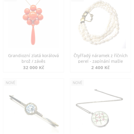
Grandiozní zlatá korálová
Čtyřřadý náramek z říčních
brož / závěs
perel - zapínání mašle
32 000 Kč
2 400 Kč
NOVÉ
NOVÉ