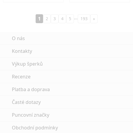
…
1
2
3
4
5
193
»
O nás
Kontakty
Výkup šperků
Recenze
Platba a doprava
Časté dotazy
Puncovní značky
Obchodní podmínky