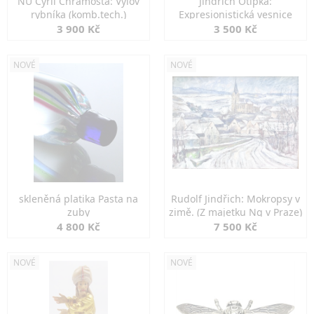
NU Cyril Chramosta: Výlov
Jindřich Otipka:
rybníka (komb.tech.)
Expresionistická vesnice
3 900 Kč
3 500 Kč
NOVÉ
NOVÉ
skleněná platika Pasta na
Rudolf Jindřich: Mokropsy v
zuby
zimě. (Z majetku Ng v Praze)
4 800 Kč
7 500 Kč
NOVÉ
NOVÉ