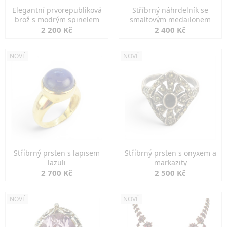
Elegantní prvorepubliková
Stříbrný náhrdelník se
brož s modrým spinelem
smaltovým medailonem
2 200 Kč
2 400 Kč
NOVÉ
NOVÉ
Stříbrný prsten s lapisem
Stříbrný prsten s onyxem a
lazuli
markazity
2 700 Kč
2 500 Kč
NOVÉ
NOVÉ