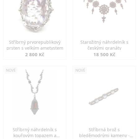
Stříbrný prvorepublikový
Starožitný náhrdelník s
prsten s velkým ametystem
českými granáty
2 800 Kč
18 500 Kč
NOVÉ
NOVÉ
Stříbrný náhrdelník s
Stříbrná brož s
kouřovým topazem a
bleděmodrými kameny -