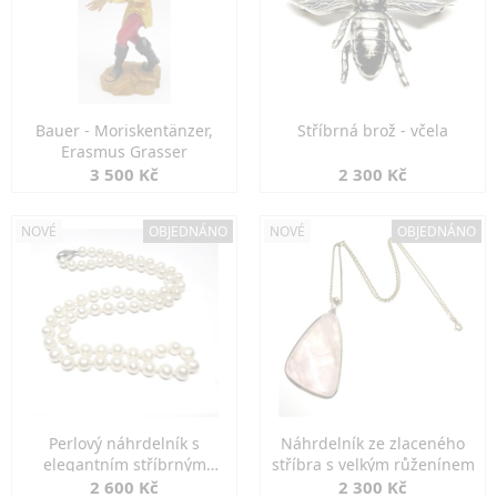
Bauer - Moriskentänzer,
Stříbrná brož - včela
Erasmus Grasser
3 500 Kč
2 300 Kč
NOVÉ
OBJEDNÁNO
NOVÉ
OBJEDNÁNO
Perlový náhrdelník s
Náhrdelník ze zlaceného
elegantním stříbrným
stříbra s velkým růženínem
zapínáním
2 600 Kč
2 300 Kč