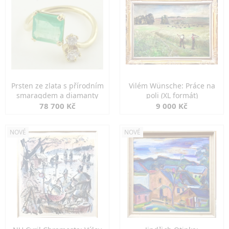
Prsten ze zlata s přírodním
Vilém Wünsche: Práce na
smaragdem a diamanty
poli (XL formát)
78 700 Kč
9 000 Kč
NOVÉ
NOVÉ