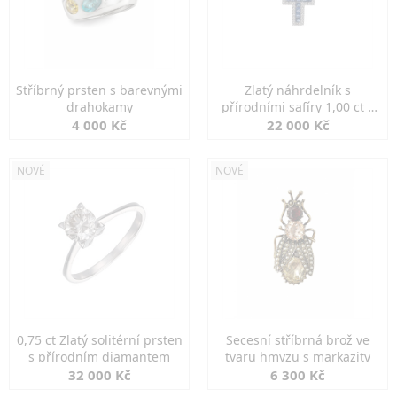
Stříbrný prsten s barevnými
Zlatý náhrdelník s
drahokamy
přírodními safíry 1,00 ct a
diamanty
4 000 Kč
22 000 Kč
NOVÉ
NOVÉ
0,75 ct Zlatý solitérní prsten
Secesní stříbrná brož ve
s přírodním diamantem
tvaru hmyzu s markazity
32 000 Kč
6 300 Kč