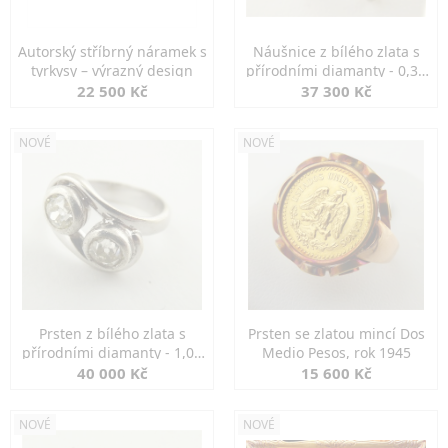
Autorský stříbrný náramek s
Náušnice z bílého zlata s
tyrkysy – výrazný design
přírodními diamanty - 0,30
ct
22 500 Kč
37 300 Kč
NOVÉ
NOVÉ
Prsten z bílého zlata s
Prsten se zlatou mincí Dos
přírodními diamanty - 1,00
Medio Pesos, rok 1945
ct
40 000 Kč
15 600 Kč
NOVÉ
NOVÉ