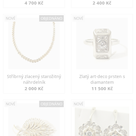
markazity
jemná elegance
4 700 Kč
2 400 Kč
NOVÉ
OBJEDNÁNO
NOVÉ
Stříbrný zlacený starožitný
Zlatý art-deco prsten s
náhrdelník
diamantem
2 000 Kč
11 500 Kč
NOVÉ
OBJEDNÁNO
NOVÉ