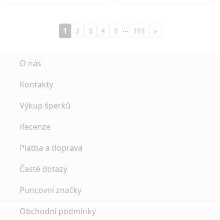
…
1
2
3
4
5
193
»
O nás
Kontakty
Výkup šperků
Recenze
Platba a doprava
Časté dotazy
Puncovní značky
Obchodní podmínky