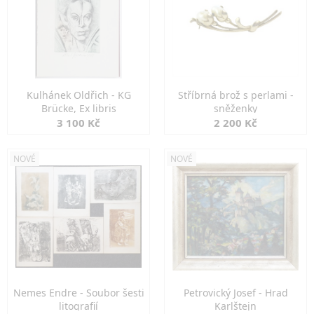
Kulhánek Oldřich - KG
Stříbrná brož s perlami -
Brücke, Ex libris
sněženky
3 100 Kč
2 200 Kč
NOVÉ
NOVÉ
Nemes Endre - Soubor šesti
Petrovický Josef - Hrad
litografií
Karlštejn