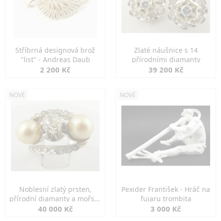
Stříbrná designová brož
Zlaté náušnice s 14
"list" - Andreas Daub
přírodními diamanty
2 200 Kč
39 200 Kč
NOVÉ
NOVÉ
Noblesní zlatý prsten,
Pexider František - Hráč na
přírodní diamanty a mořské
fujaru trombita
perly
40 000 Kč
3 000 Kč