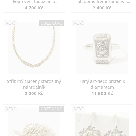
kouřovým topazem a
bleděmodrými kameny -
markazity
jemná elegance
4 700 Kč
2 400 Kč
NOVÉ
OBJEDNÁNO
NOVÉ
Stříbrný zlacený starožitný
Zlatý art-deco prsten s
náhrdelník
diamantem
2 000 Kč
11 500 Kč
NOVÉ
OBJEDNÁNO
NOVÉ