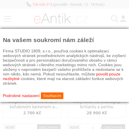
736 646 913
(pondělí - čtvrtek, 13 - 18 hod.)
KATEGORIE
Na vašem soukromí nám záleží
NOVÉ
OBJEDNÁNO
NOVÉ
OBJEDNÁNO
Firma STUDIO 1809, s.r.o., používá cookies k optimalizaci
webových stránek prostřednictvím analytických nástrojů, ke zvýšení
bezpečnosti a pro personalizaci doručovaného obsahu v rámci
webových stránek i cíleného marketingu mimo nich. Cookies jsou
uloženy v naprostém bezpečí vašeho prohlížeče a nedostane se k
nim nikdo, kdo nemá. Pokud nesouhlasíte, můžete
povolit pouze
nezbytné
cookies, které mají na starost základní funkce webových
stránek.
Podrobné nastavení
Souhlasím
Elegantní stříbrná brož s
Zlatý kolier se smaragdy,
koňakovým kamenem a
brilianty a perlou
markazity
2 700 Kč
28 900 Kč
NOVÉ
OBJEDNÁNO
NOVÉ
OBJEDNÁNO