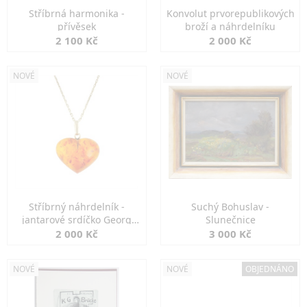
Stříbrná harmonika -
Konvolut prvorepublikových
přívěsek
broží a náhrdelníku
2 100 Kč
2 000 Kč
NOVÉ
NOVÉ
Stříbrný náhrdelník -
Suchý Bohuslav -
jantarové srdíčko Georg
Slunečnice
Kramer
2 000 Kč
3 000 Kč
NOVÉ
NOVÉ
OBJEDNÁNO