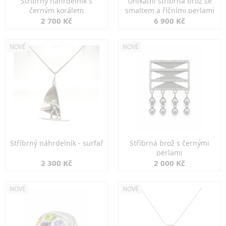
Stříbrný náhrdelník s
Unikátní stříbrná brož se
černým korálem
smaltem a říčními perlami
2 700 Kč
6 900 Kč
NOVÉ
NOVÉ
Stříbrný náhrdelník - surfař
Stříbrná brož s černými
perlami
2 300 Kč
2 000 Kč
NOVÉ
NOVÉ