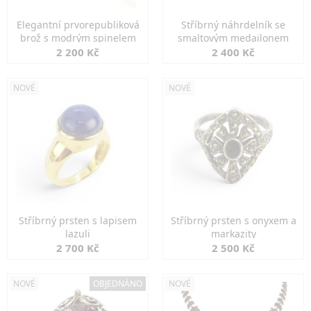
Elegantní prvorepubliková
Stříbrný náhrdelník se
brož s modrým spinelem
smaltovým medailonem
2 200 Kč
2 400 Kč
NOVÉ
NOVÉ
Stříbrný prsten s lapisem
Stříbrný prsten s onyxem a
lazuli
markazity
2 700 Kč
2 500 Kč
NOVÉ
OBJEDNÁNO
NOVÉ