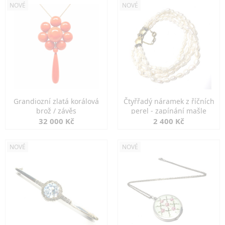
NOVÉ
NOVÉ
Grandiozní zlatá korálová
Čtyřřadý náramek z říčních
brož / závěs
perel - zapínání mašle
32 000 Kč
2 400 Kč
NOVÉ
NOVÉ