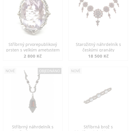
Stříbrný prvorepublikový
Starožitný náhrdelník s
prsten s velkým ametystem
českými granáty
2 800 Kč
18 500 Kč
NOVÉ
OBJEDNÁNO
NOVÉ
Stříbrný náhrdelník s
Stříbrná brož s