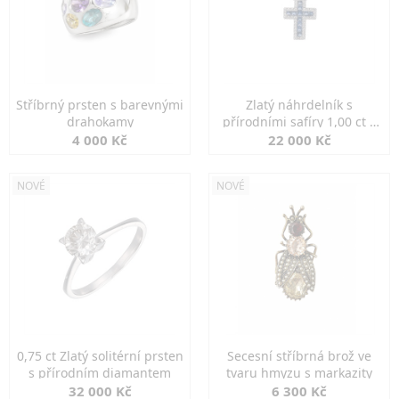
Stříbrný prsten s barevnými
Zlatý náhrdelník s
drahokamy
přírodními safíry 1,00 ct a
diamanty
4 000 Kč
22 000 Kč
NOVÉ
NOVÉ
0,75 ct Zlatý solitérní prsten
Secesní stříbrná brož ve
s přírodním diamantem
tvaru hmyzu s markazity
32 000 Kč
6 300 Kč