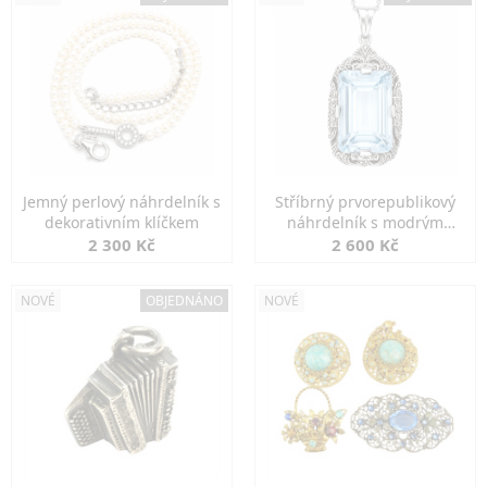
Jemný perlový náhrdelník s
Stříbrný prvorepublikový
dekorativním klíčkem
náhrdelník s modrým
spinelem
2 300 Kč
2 600 Kč
NOVÉ
OBJEDNÁNO
NOVÉ