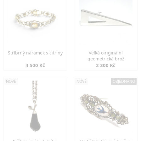
Stříbrný náramek s citríny
Velká oiriginální
geometrická brož
4 500 Kč
2 300 Kč
NOVÉ
NOVÉ
OBJEDNÁNO