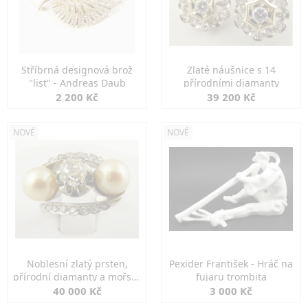
Stříbrná designová brož
Zlaté náušnice s 14
"list" - Andreas Daub
přírodními diamanty
2 200 Kč
39 200 Kč
NOVÉ
NOVÉ
Noblesní zlatý prsten,
Pexider František - Hráč na
přírodní diamanty a mořské
fujaru trombita
perly
40 000 Kč
3 000 Kč