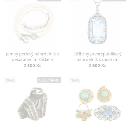
Jemný perlový náhrdelník s
Stříbrný prvorepublikový
dekorativním klíčkem
náhrdelník s modrým
spinelem
2 300 Kč
2 600 Kč
NOVÉ
OBJEDNÁNO
NOVÉ