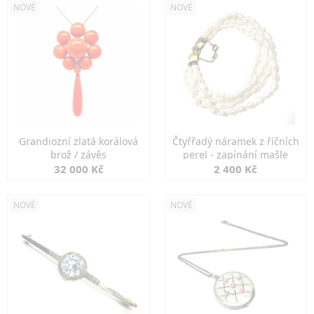
NOVÉ
NOVÉ
Grandiozní zlatá korálová
Čtyřřadý náramek z říčních
brož / závěs
perel - zapínání mašle
32 000 Kč
2 400 Kč
NOVÉ
NOVÉ