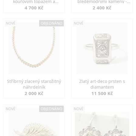
kouřovým topazem a
bleděmodrými kameny -
markazity
jemná elegance
4 700 Kč
2 400 Kč
NOVÉ
OBJEDNÁNO
NOVÉ
Stříbrný zlacený starožitný
Zlatý art-deco prsten s
náhrdelník
diamantem
2 000 Kč
11 500 Kč
NOVÉ
OBJEDNÁNO
NOVÉ