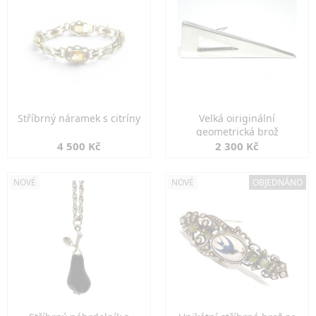
Stříbrný náramek s citríny
Velká oiriginální
geometrická brož
4 500 Kč
2 300 Kč
NOVÉ
NOVÉ
OBJEDNÁNO