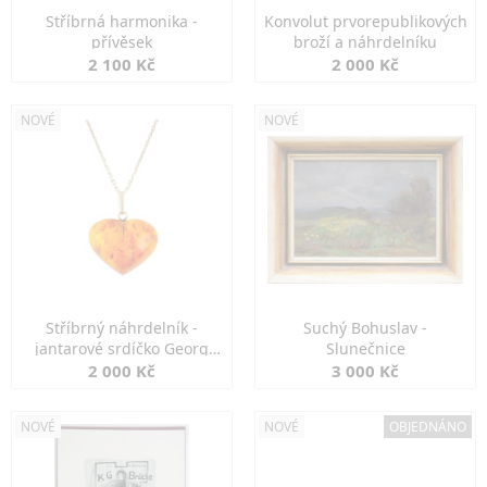
Stříbrná harmonika -
Konvolut prvorepublikových
přívěsek
broží a náhrdelníku
2 100 Kč
2 000 Kč
NOVÉ
NOVÉ
Stříbrný náhrdelník -
Suchý Bohuslav -
jantarové srdíčko Georg
Slunečnice
Kramer
2 000 Kč
3 000 Kč
NOVÉ
NOVÉ
OBJEDNÁNO