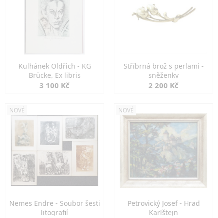
Kulhánek Oldřich - KG
Stříbrná brož s perlami -
Brücke, Ex libris
sněženky
3 100 Kč
2 200 Kč
NOVÉ
NOVÉ
Nemes Endre - Soubor šesti
Petrovický Josef - Hrad
litografií
Karlštejn