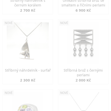
Stříbrný náhrdelník s
Unikátní stříbrná brož se
černým korálem
smaltem a říčními perlami
2 700 Kč
6 900 Kč
NOVÉ
NOVÉ
Stříbrný náhrdelník - surfař
Stříbrná brož s černými
perlami
2 300 Kč
2 000 Kč
NOVÉ
NOVÉ