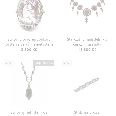
Stříbrný prvorepublikový
Starožitný náhrdelník s
prsten s velkým ametystem
českými granáty
2 800 Kč
18 500 Kč
NOVÉ
OBJEDNÁNO
NOVÉ
Stříbrný náhrdelník s
Stříbrná brož s