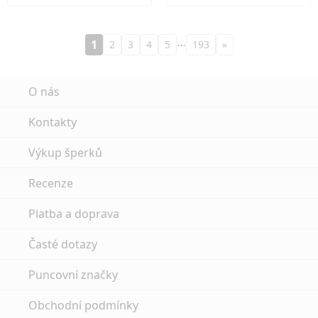
…
1
2
3
4
5
193
»
O nás
Kontakty
Výkup šperků
Recenze
Platba a doprava
Časté dotazy
Puncovní značky
Obchodní podmínky