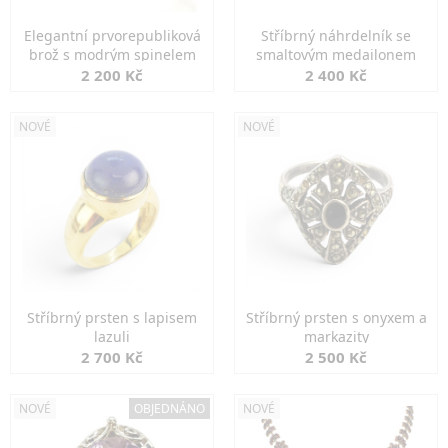
Elegantní prvorepubliková
Stříbrný náhrdelník se
brož s modrým spinelem
smaltovým medailonem
2 200 Kč
2 400 Kč
NOVÉ
NOVÉ
Stříbrný prsten s lapisem
Stříbrný prsten s onyxem a
lazuli
markazity
2 700 Kč
2 500 Kč
NOVÉ
OBJEDNÁNO
NOVÉ