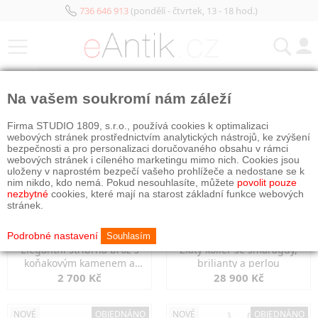
736 646 913
(pondělí - čtvrtek, 13 - 18 hod.)
KATEGORIE
Na vašem soukromí nám záleží
NOVÉ
OBJEDNÁNO
NOVÉ
OBJEDNÁNO
Firma STUDIO 1809, s.r.o., používá cookies k optimalizaci
webových stránek prostřednictvím analytických nástrojů, ke zvýšení
bezpečnosti a pro personalizaci doručovaného obsahu v rámci
webových stránek i cíleného marketingu mimo nich. Cookies jsou
uloženy v naprostém bezpečí vašeho prohlížeče a nedostane se k
nim nikdo, kdo nemá. Pokud nesouhlasíte, můžete
povolit pouze
nezbytné
cookies, které mají na starost základní funkce webových
stránek.
Podrobné nastavení
Souhlasím
Elegantní stříbrná brož s
Zlatý kolier se smaragdy,
koňakovým kamenem a
brilianty a perlou
markazity
2 700 Kč
28 900 Kč
NOVÉ
OBJEDNÁNO
NOVÉ
OBJEDNÁNO