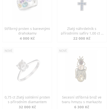
Stříbrný prsten s barevnými
Zlatý náhrdelník s
drahokamy
přírodními safíry 1,00 ct a
diamanty
4 000 Kč
22 000 Kč
NOVÉ
NOVÉ
0,75 ct Zlatý solitérní prsten
Secesní stříbrná brož ve
s přírodním diamantem
tvaru hmyzu s markazity
32 000 Kč
6 300 Kč