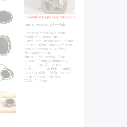
Správný kurs po celý rok 2026!
Otto Gutfreund, Námořník
Bronzová soška byla odlita
z originální sádry Otto
Gutfreunda, kterou posoudil doc.
Šetlík a v rámci limitované série
bylo zhotoveno pouze šest
číslovaných odlitků.
Jde o nerealizovaný návrh
na sochařskou výzdobu domu
Anglobanky v Praze a spadá
do Gutfreundova třetího tvůrčího
období (1920 - 1925) - období
nové věcnosti a civilismu.
Výška 24,4 cm.