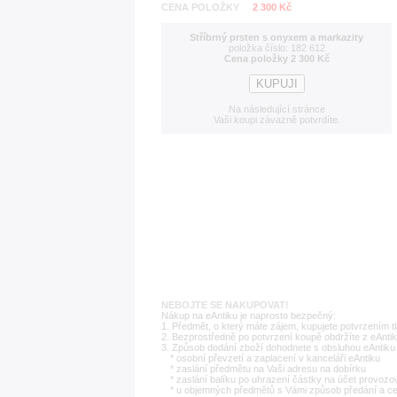
CENA POLOŽKY
2 300 Kč
Stříbrný prsten s onyxem a markazity
položka číslo: 182 612
Cena položky 2 300 Kč
Na následující stránce
Vaši koupi závazně potvrdíte.
NEBOJTE SE NAKUPOVAT!
Nákup na eAntiku je naprosto bezpečný:
1. Předmět, o který máte zájem, kupujete potvrzením t
2. Bezprostředně po potvrzení koupě obdržíte z eAntik
3. Způsob dodání zboží dohodnete s obsluhou eAntiku 
* osobní převzetí a zaplacení v kanceláři eAntiku
* zaslání předmětu na Vaši adresu na dobírku
* zaslání balíku po uhrazení částky na účet provozo
* u objemných předmětů s Vámi způsob předání a c