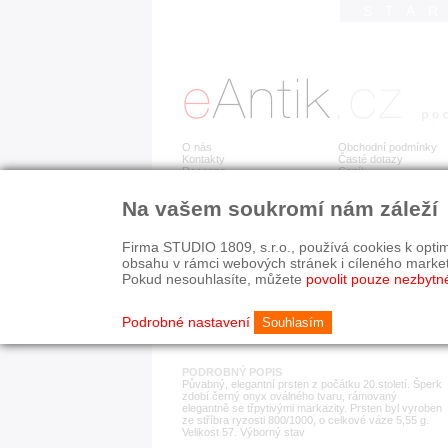
STA
O nás
Obchodní podmínky
Kontakty
Časté dotazy
Recenze
Ceník
Na vašem soukromí nám záleží
Detail položky
č. 182 612
Stř
Firma STUDIO 1809, s.r.o., používá cookies k optim
obsahu v rámci webových stránek i cíleného marke
Pokud nesouhlasíte, můžete
povolit pouze nezbytn
KATEGORIE
HISTORICKÉ OBDOB
prsteny
1890-1940
Podrobné nastavení
Souhlasím
PODROBNÝ POPIS
Půvabný, elegantní prsten z počátku 20.století. Šperk
zdobí černý onyx oválného tvaru, rámovaný
elegantně se třpytivými markazity. Prsten byl vyroben
ze stříbra ryzosti 800/1000, o celkové váze 5,55 g.
Velikost 57. Výborný stav