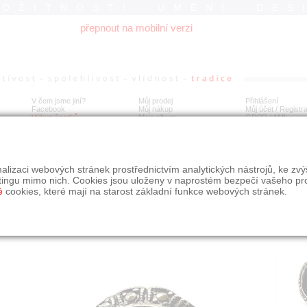
ROŽITNOSTI UMĚNÍ DES
přepnout na mobilní verzi
V čem jsme jiní?
Můj prodej
Přihlášení
Facebook
Můj nákup
Můj účet / Registr
Výkup šperků
Moje album
GDPR
/
AML
íbrný prsten s onyxem a markazity
alizaci webových stránek prostřednictvím analytických nástrojů, ke zv
tingu mimo nich. Cookies jsou uloženy v naprostém bezpečí vašeho pr
é
cookies, které mají na starost základní funkce webových stránek.
Í
MÍSTO EXPEDICE
Počet návštěv: 264
poslat příteli
Praha
uložit do alba
dotaz na prodejce