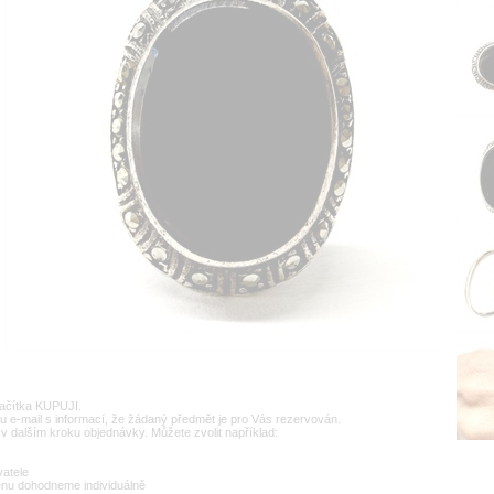
lačítka KUPUJI.
u e-mail s informací, že žádaný předmět je pro Vás rezervován.
v dalším kroku objednávky. Můžete zvolit například:
vatele
enu dohodneme individuálně