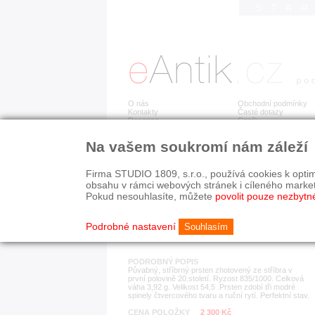
STA
O nás
Obchodní podmínky
Kontakty
Časté dotazy
Recenze
Ceník
Na vašem soukromí nám záleží
Detail položky
č. 183 450
Stř
Firma STUDIO 1809, s.r.o., používá cookies k optim
obsahu v rámci webových stránek i cíleného marke
Pokud nesouhlasíte, můžete
povolit pouze nezbytn
KATEGORIE
HISTORICKÉ OBDOB
prsteny
1890-1940
Podrobné nastavení
Souhlasím
PODROBNÝ POPIS
Půvabný, stříbrný prsten zhotovený ze stříbra v
první polovině 20.století. Ryzost 835/1000. Celková
váha 3,92 g. Velikost 54,5 .Prsten zdobí tři modré
spinely čtvercového tvaru a ruční rytí. Perfektní stav.
CENA POLOŽKY
2 300 Kč