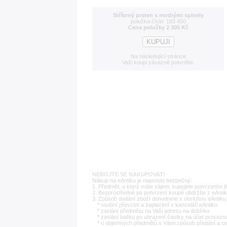
Stříbrný prsten s modrými spinely
položka číslo: 183 450
Cena položky 2 300 Kč
Na následující stránce
Vaši koupi závazně potvrdíte.
NEBOJTE SE NAKUPOVAT!
Nákup na eAntiku je naprosto bezpečný:
1. Předmět, o který máte zájem, kupujete potvrzením t
2. Bezprostředně po potvrzení koupě obdržíte z eAntik
3. Způsob dodání zboží dohodnete s obsluhou eAntiku 
* osobní převzetí a zaplacení v kanceláři eAntiku
* zaslání předmětu na Vaši adresu na dobírku
* zaslání balíku po uhrazení částky na účet provozo
* u objemných předmětů s Vámi způsob předání a c