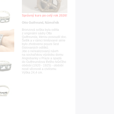
Správný kurs po celý rok 2026!
Otto Gutfreund, Námořník
Bronzová soška byla odlita
z originální sádry Otto
Gutfreunda, kterou posoudil doc.
Šetlík a v rámci limitované série
bylo zhotoveno pouze šest
číslovaných odlitků.
Jde o nerealizovaný návrh
na sochařskou výzdobu domu
Anglobanky v Praze a spadá
do Gutfreundova třetího tvůrčího
období (1920 - 1925) - období
nové věcnosti a civilismu.
Výška 24,4 cm.