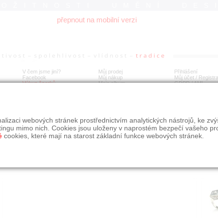
ROŽITNOSTI UMĚNÍ DES
přepnout na mobilní verzi
V čem jsme jiní?
Můj prodej
Přihlášení
Facebook
Můj nákup
Můj účet / Registr
Výkup šperků
Moje album
GDPR
/
AML
íbrný prsten s modrými spinely
alizaci webových stránek prostřednictvím analytických nástrojů, ke zv
tingu mimo nich. Cookies jsou uloženy v naprostém bezpečí vašeho pr
é
cookies, které mají na starost základní funkce webových stránek.
Í
MÍSTO EXPEDICE
Počet návštěv: 282
poslat příteli
Praha
uložit do alba
dotaz na prodejce