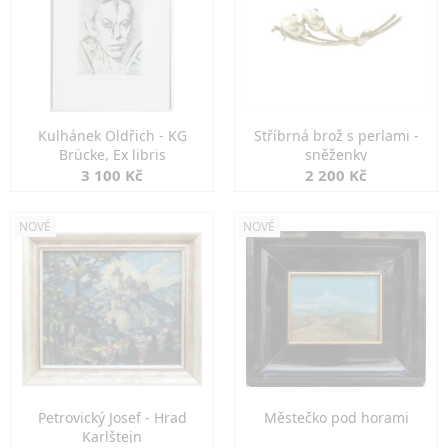
Kulhánek Oldřich - KG
Stříbrná brož s perlami -
Brücke, Ex libris
sněženky
3 100 Kč
2 200 Kč
NOVÉ
NOVÉ
Petrovický Josef - Hrad
Městečko pod horami
Karlštejn