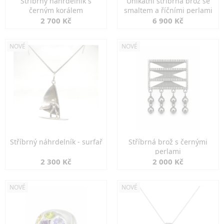
Stříbrný náhrdelník s
Unikátní stříbrná brož se
černým korálem
smaltem a říčními perlami
2 700 Kč
6 900 Kč
NOVÉ
NOVÉ
Stříbrný náhrdelník - surfař
Stříbrná brož s černými
perlami
2 300 Kč
2 000 Kč
NOVÉ
NOVÉ