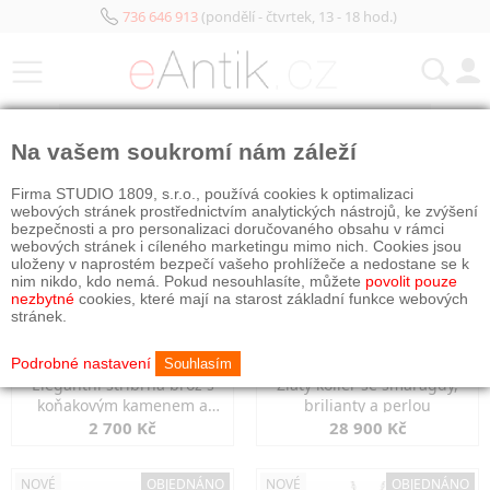
736 646 913
(pondělí - čtvrtek, 13 - 18 hod.)
KATEGORIE
Na vašem soukromí nám záleží
NOVÉ
NOVÉ
Firma STUDIO 1809, s.r.o., používá cookies k optimalizaci
webových stránek prostřednictvím analytických nástrojů, ke zvýšení
bezpečnosti a pro personalizaci doručovaného obsahu v rámci
webových stránek i cíleného marketingu mimo nich. Cookies jsou
uloženy v naprostém bezpečí vašeho prohlížeče a nedostane se k
nim nikdo, kdo nemá. Pokud nesouhlasíte, můžete
povolit pouze
nezbytné
cookies, které mají na starost základní funkce webových
stránek.
Podrobné nastavení
Souhlasím
Elegantní stříbrná brož s
Zlatý kolier se smaragdy,
koňakovým kamenem a
brilianty a perlou
markazity
2 700 Kč
28 900 Kč
NOVÉ
OBJEDNÁNO
NOVÉ
OBJEDNÁNO