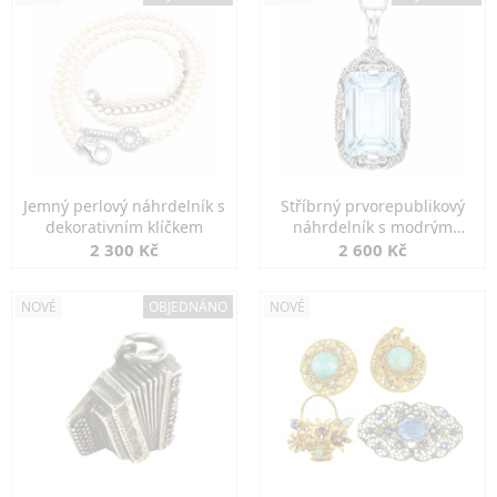
Jemný perlový náhrdelník s
Stříbrný prvorepublikový
dekorativním klíčkem
náhrdelník s modrým
spinelem
2 300 Kč
2 600 Kč
NOVÉ
OBJEDNÁNO
NOVÉ