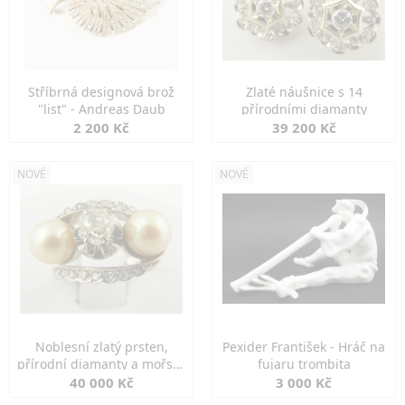
Stříbrná designová brož
Zlaté náušnice s 14
"list" - Andreas Daub
přírodními diamanty
2 200 Kč
39 200 Kč
NOVÉ
NOVÉ
Noblesní zlatý prsten,
Pexider František - Hráč na
přírodní diamanty a mořské
fujaru trombita
perly
40 000 Kč
3 000 Kč