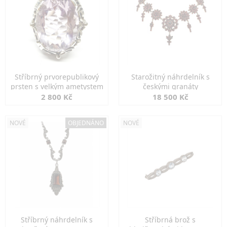
Stříbrný prvorepublikový
Starožitný náhrdelník s
prsten s velkým ametystem
českými granáty
2 800 Kč
18 500 Kč
NOVÉ
OBJEDNÁNO
NOVÉ
Stříbrný náhrdelník s
Stříbrná brož s