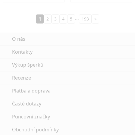
…
1
2
3
4
5
193
»
O nás
Kontakty
Výkup šperků
Recenze
Platba a doprava
Časté dotazy
Puncovní značky
Obchodní podmínky