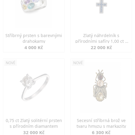
Stříbrný prsten s barevnými
Zlatý náhrdelník s
drahokamy
přírodními safíry 1,00 ct a
diamanty
4 000 Kč
22 000 Kč
NOVÉ
NOVÉ
0,75 ct Zlatý solitérní prsten
Secesní stříbrná brož ve
s přírodním diamantem
tvaru hmyzu s markazity
32 000 Kč
6 300 Kč