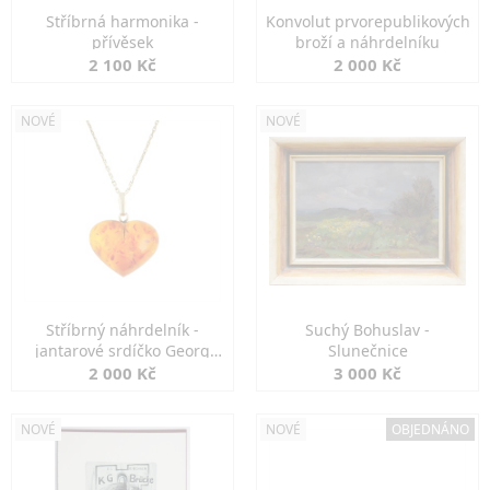
Stříbrná harmonika -
Konvolut prvorepublikových
přívěsek
broží a náhrdelníku
2 100 Kč
2 000 Kč
NOVÉ
NOVÉ
Stříbrný náhrdelník -
Suchý Bohuslav -
jantarové srdíčko Georg
Slunečnice
Kramer
2 000 Kč
3 000 Kč
NOVÉ
NOVÉ
OBJEDNÁNO