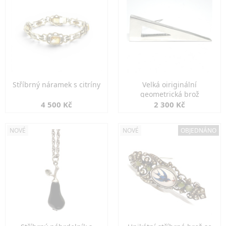
Stříbrný náramek s citríny
Velká oiriginální
geometrická brož
4 500 Kč
2 300 Kč
NOVÉ
NOVÉ
OBJEDNÁNO