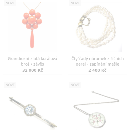
NOVÉ
NOVÉ
Grandiozní zlatá korálová
Čtyřřadý náramek z říčních
brož / závěs
perel - zapínání mašle
32 000 Kč
2 400 Kč
NOVÉ
NOVÉ