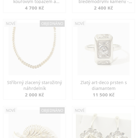
kouřovým topazem a
bleděmodrými kameny -
markazity
jemná elegance
4 700 Kč
2 400 Kč
NOVÉ
OBJEDNÁNO
NOVÉ
Stříbrný zlacený starožitný
Zlatý art-deco prsten s
náhrdelník
diamantem
2 000 Kč
11 500 Kč
NOVÉ
OBJEDNÁNO
NOVÉ