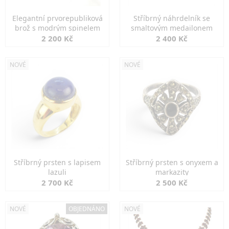
Elegantní prvorepubliková
Stříbrný náhrdelník se
brož s modrým spinelem
smaltovým medailonem
2 200 Kč
2 400 Kč
NOVÉ
NOVÉ
Stříbrný prsten s lapisem
Stříbrný prsten s onyxem a
lazuli
markazity
2 700 Kč
2 500 Kč
NOVÉ
OBJEDNÁNO
NOVÉ