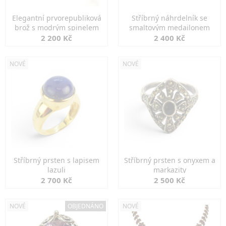
Elegantní prvorepubliková
Stříbrný náhrdelník se
brož s modrým spinelem
smaltovým medailonem
2 200 Kč
2 400 Kč
NOVÉ
NOVÉ
Stříbrný prsten s lapisem
Stříbrný prsten s onyxem a
lazuli
markazity
2 700 Kč
2 500 Kč
NOVÉ
OBJEDNÁNO
NOVÉ