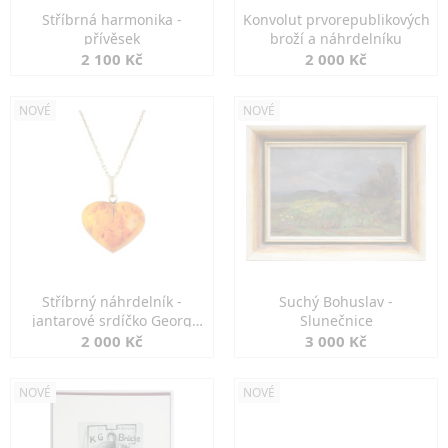
Stříbrná harmonika -
Konvolut prvorepublikových
přívěsek
broží a náhrdelníku
2 100 Kč
2 000 Kč
NOVÉ
NOVÉ
Stříbrný náhrdelník -
Suchý Bohuslav -
jantarové srdíčko Georg
Slunečnice
Kramer
2 000 Kč
3 000 Kč
NOVÉ
NOVÉ