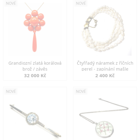
NOVÉ
NOVÉ
Grandiozní zlatá korálová
Čtyřřadý náramek z říčních
brož / závěs
perel - zapínání mašle
32 000 Kč
2 400 Kč
NOVÉ
NOVÉ