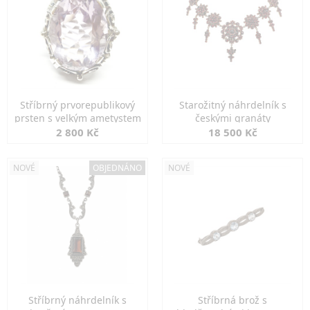
Stříbrný prvorepublikový
Starožitný náhrdelník s
prsten s velkým ametystem
českými granáty
2 800 Kč
18 500 Kč
NOVÉ
OBJEDNÁNO
NOVÉ
Stříbrný náhrdelník s
Stříbrná brož s