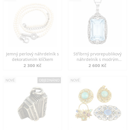
Jemný perlový náhrdelník s
Stříbrný prvorepublikový
dekorativním klíčkem
náhrdelník s modrým
spinelem
2 300 Kč
2 600 Kč
NOVÉ
OBJEDNÁNO
NOVÉ