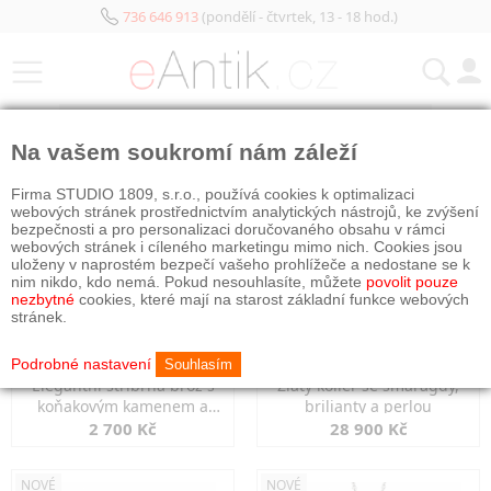
736 646 913
(pondělí - čtvrtek, 13 - 18 hod.)
KATEGORIE
Na vašem soukromí nám záleží
NOVÉ
NOVÉ
Firma STUDIO 1809, s.r.o., používá cookies k optimalizaci
webových stránek prostřednictvím analytických nástrojů, ke zvýšení
bezpečnosti a pro personalizaci doručovaného obsahu v rámci
webových stránek i cíleného marketingu mimo nich. Cookies jsou
uloženy v naprostém bezpečí vašeho prohlížeče a nedostane se k
nim nikdo, kdo nemá. Pokud nesouhlasíte, můžete
povolit pouze
nezbytné
cookies, které mají na starost základní funkce webových
stránek.
Podrobné nastavení
Souhlasím
Elegantní stříbrná brož s
Zlatý kolier se smaragdy,
koňakovým kamenem a
brilianty a perlou
markazity
2 700 Kč
28 900 Kč
NOVÉ
NOVÉ