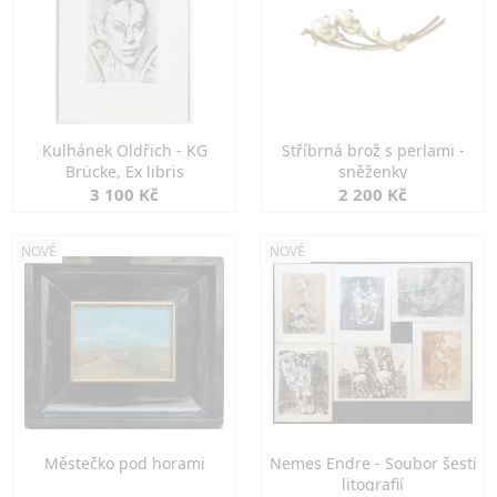
Kulhánek Oldřich - KG
Stříbrná brož s perlami -
Brücke, Ex libris
sněženky
3 100 Kč
2 200 Kč
NOVÉ
NOVÉ
Městečko pod horami
Nemes Endre - Soubor šesti
litografií