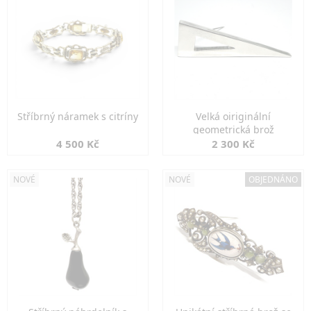
Stříbrný náramek s citríny
Velká oiriginální
geometrická brož
4 500 Kč
2 300 Kč
NOVÉ
NOVÉ
OBJEDNÁNO