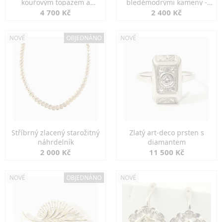
kouřovým topazem a
bleděmodrými kameny -
markazity
jemná elegance
4 700 Kč
2 400 Kč
NOVÉ
OBJEDNÁNO
NOVÉ
Stříbrný zlacený starožitný
Zlatý art-deco prsten s
náhrdelník
diamantem
2 000 Kč
11 500 Kč
NOVÉ
OBJEDNÁNO
NOVÉ