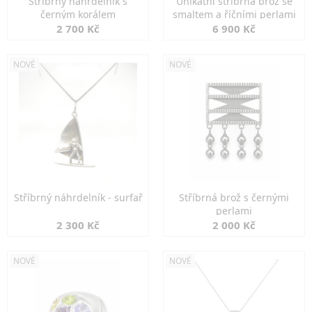
Stříbrný náhrdelník s
Unikátní stříbrná brož se
černým korálem
smaltem a říčními perlami
2 700 Kč
6 900 Kč
NOVÉ
NOVÉ
Stříbrný náhrdelník - surfař
Stříbrná brož s černými
perlami
2 300 Kč
2 000 Kč
NOVÉ
NOVÉ