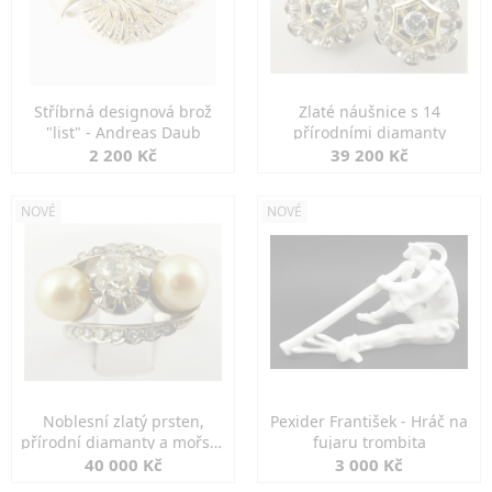
Stříbrná designová brož
Zlaté náušnice s 14
"list" - Andreas Daub
přírodními diamanty
2 200 Kč
39 200 Kč
NOVÉ
NOVÉ
Noblesní zlatý prsten,
Pexider František - Hráč na
přírodní diamanty a mořské
fujaru trombita
perly
40 000 Kč
3 000 Kč