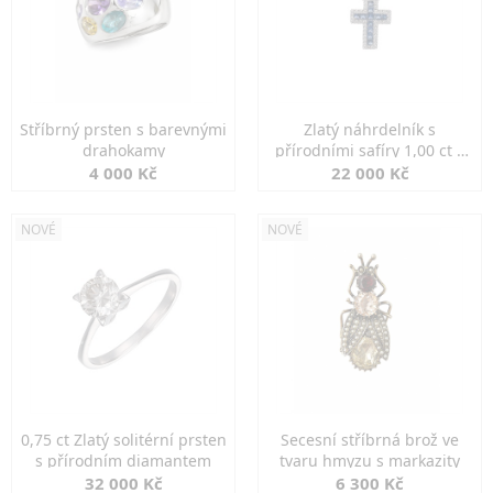
Stříbrný prsten s barevnými
Zlatý náhrdelník s
drahokamy
přírodními safíry 1,00 ct a
diamanty
4 000 Kč
22 000 Kč
NOVÉ
NOVÉ
0,75 ct Zlatý solitérní prsten
Secesní stříbrná brož ve
s přírodním diamantem
tvaru hmyzu s markazity
32 000 Kč
6 300 Kč