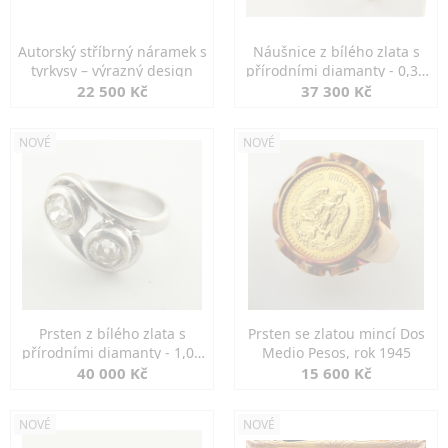
Autorský stříbrný náramek s
Náušnice z bílého zlata s
tyrkysy – výrazný design
přírodními diamanty - 0,30
ct
22 500 Kč
37 300 Kč
NOVÉ
NOVÉ
Prsten z bílého zlata s
Prsten se zlatou mincí Dos
přírodními diamanty - 1,00
Medio Pesos, rok 1945
ct
40 000 Kč
15 600 Kč
NOVÉ
NOVÉ