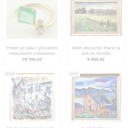
Prsten ze zlata s přírodním
Vilém Wünsche: Práce na
smaragdem a diamanty
poli (XL formát)
78 700 Kč
9 000 Kč
NOVÉ
NOVÉ