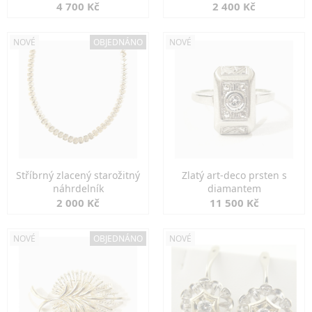
markazity
jemná elegance
4 700 Kč
2 400 Kč
NOVÉ
OBJEDNÁNO
NOVÉ
Stříbrný zlacený starožitný
Zlatý art-deco prsten s
náhrdelník
diamantem
2 000 Kč
11 500 Kč
NOVÉ
OBJEDNÁNO
NOVÉ