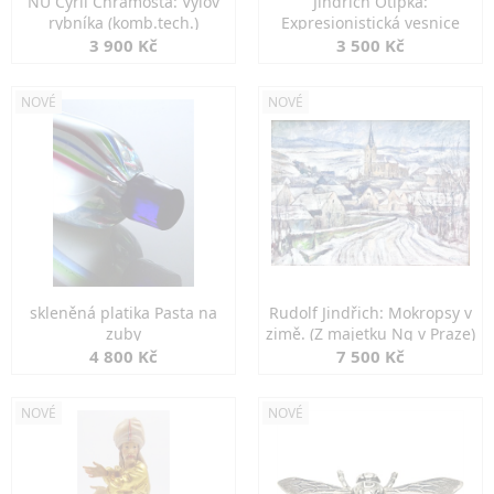
NU Cyril Chramosta: Výlov
Jindřich Otipka:
rybníka (komb.tech.)
Expresionistická vesnice
3 900 Kč
3 500 Kč
NOVÉ
NOVÉ
skleněná platika Pasta na
Rudolf Jindřich: Mokropsy v
zuby
zimě. (Z majetku Ng v Praze)
4 800 Kč
7 500 Kč
NOVÉ
NOVÉ