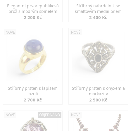
Elegantní prvorepubliková
Stříbrný náhrdelník se
brož s modrým spinelem
smaltovým medailonem
2 200 Kč
2 400 Kč
NOVÉ
NOVÉ
Stříbrný prsten s lapisem
Stříbrný prsten s onyxem a
lazuli
markazity
2 700 Kč
2 500 Kč
NOVÉ
OBJEDNÁNO
NOVÉ