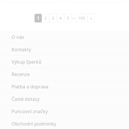
…
1
2
3
4
5
193
»
O nás
Kontakty
Výkup šperků
Recenze
Platba a doprava
Časté dotazy
Puncovní značky
Obchodní podmínky