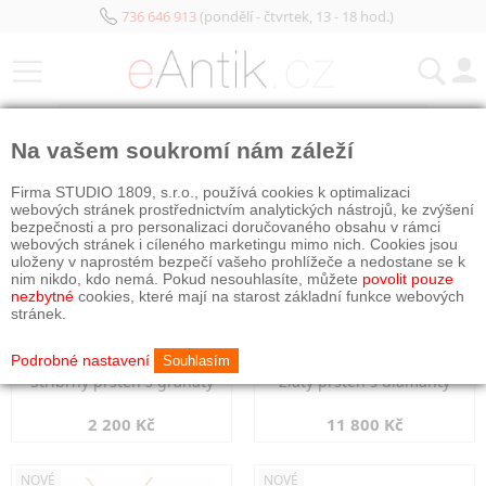
736 646 913
(pondělí - čtvrtek, 13 - 18 hod.)
KATEGORIE
Na vašem soukromí nám záleží
NOVÉ
NOVÉ
Firma STUDIO 1809, s.r.o., používá cookies k optimalizaci
webových stránek prostřednictvím analytických nástrojů, ke zvýšení
bezpečnosti a pro personalizaci doručovaného obsahu v rámci
webových stránek i cíleného marketingu mimo nich. Cookies jsou
uloženy v naprostém bezpečí vašeho prohlížeče a nedostane se k
nim nikdo, kdo nemá. Pokud nesouhlasíte, můžete
povolit pouze
nezbytné
cookies, které mají na starost základní funkce webových
stránek.
Podrobné nastavení
Souhlasím
Stříbrný prsten s granáty
Zlatý prsten s diamanty
2 200 Kč
11 800 Kč
NOVÉ
NOVÉ