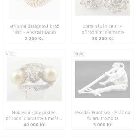
Stříbrná designová brož
Zlaté náušnice s 14
"list" - Andreas Daub
přírodními diamanty
2 200 Kč
39 200 Kč
NOVÉ
NOVÉ
Noblesní zlatý prsten,
Pexider František - Hráč na
přírodní diamanty a mořské
fujaru trombita
perly
40 000 Kč
3 000 Kč