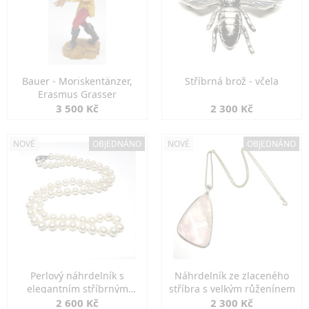
Bauer - Moriskentänzer,
Stříbrná brož - včela
Erasmus Grasser
3 500 Kč
2 300 Kč
NOVÉ
OBJEDNÁNO
NOVÉ
OBJEDNÁNO
Perlový náhrdelník s
Náhrdelník ze zlaceného
elegantním stříbrným
stříbra s velkým růženínem
zapínáním
2 600 Kč
2 300 Kč