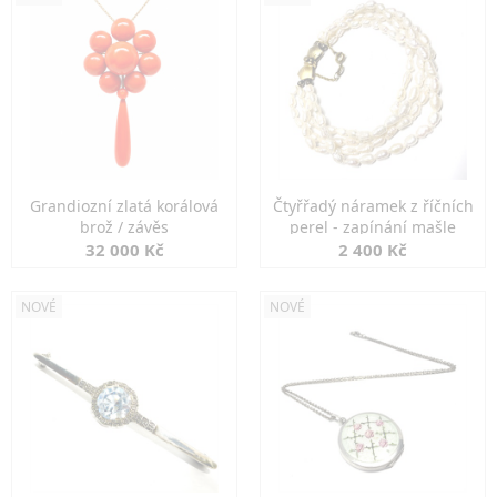
Grandiozní zlatá korálová
Čtyřřadý náramek z říčních
brož / závěs
perel - zapínání mašle
32 000 Kč
2 400 Kč
NOVÉ
NOVÉ