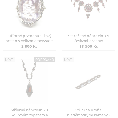
Stříbrný prvorepublikový
Starožitný náhrdelník s
prsten s velkým ametystem
českými granáty
2 800 Kč
18 500 Kč
NOVÉ
OBJEDNÁNO
NOVÉ
Stříbrný náhrdelník s
Stříbrná brož s
kouřovým topazem a
bleděmodrými kameny -