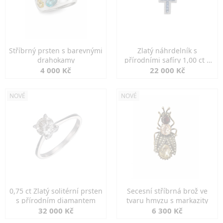
Stříbrný prsten s barevnými
Zlatý náhrdelník s
drahokamy
přírodními safíry 1,00 ct a
diamanty
4 000 Kč
22 000 Kč
NOVÉ
NOVÉ
0,75 ct Zlatý solitérní prsten
Secesní stříbrná brož ve
s přírodním diamantem
tvaru hmyzu s markazity
32 000 Kč
6 300 Kč