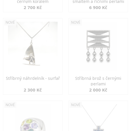
černým korálem
smaltem a říčními perlami
2 700 Kč
6 900 Kč
NOVÉ
NOVÉ
Stříbrný náhrdelník - surfař
Stříbrná brož s černými
perlami
2 300 Kč
2 000 Kč
NOVÉ
NOVÉ