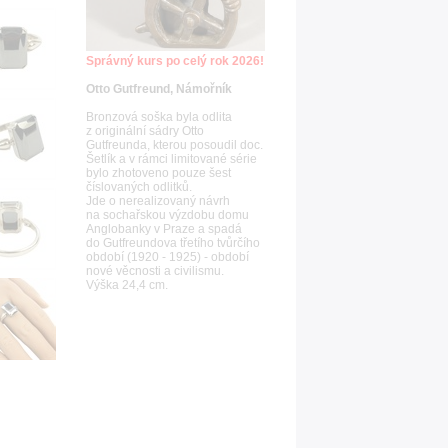
Správný kurs po celý rok 2026!
Otto Gutfreund, Námořník
Bronzová soška byla odlita
z originální sádry Otto
Gutfreunda, kterou posoudil doc.
Šetlík a v rámci limitované série
bylo zhotoveno pouze šest
číslovaných odlitků.
Jde o nerealizovaný návrh
na sochařskou výzdobu domu
Anglobanky v Praze a spadá
do Gutfreundova třetího tvůrčího
období (1920 - 1925) - období
nové věcnosti a civilismu.
Výška 24,4 cm.