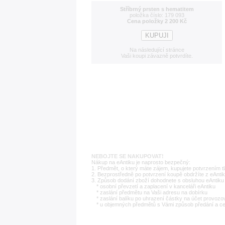
Stříbrný prsten s hematitem
položka číslo: 179 093
Cena položky 2 200 Kč
Na následující stránce
Vaši koupi závazně potvrdíte.
NEBOJTE SE NAKUPOVAT!
Nákup na eAntiku je naprosto bezpečný:
1. Předmět, o který máte zájem, kupujete potvrzením t
2. Bezprostředně po potvrzení koupě obdržíte z eAntik
3. Způsob dodání zboží dohodnete s obsluhou eAntiku 
* osobní převzetí a zaplacení v kanceláři eAntiku
* zaslání předmětu na Vaši adresu na dobírku
* zaslání balíku po uhrazení částky na účet provozo
* u objemných předmětů s Vámi způsob předání a c