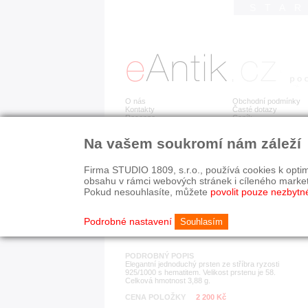
STA
O nás
Obchodní podmínky
Kontakty
Časté dotazy
Recenze
Ceník
Na vašem soukromí nám záleží
Detail položky
č. 179 093
Stř
Firma STUDIO 1809, s.r.o., používá cookies k optim
obsahu v rámci webových stránek i cíleného marke
Pokud nesouhlasíte, můžete
povolit pouze nezbytn
KATEGORIE
HISTORICKÉ OBDOB
prsteny
současnost
Podrobné nastavení
Souhlasím
PODROBNÝ POPIS
Elegantní jednoduchý prsten ze stříbra ryzosti
925/1000 s hematitem. Velikost prstenu je 58.
Celková hmotnost 3,88 g.
CENA POLOŽKY
2 200 Kč