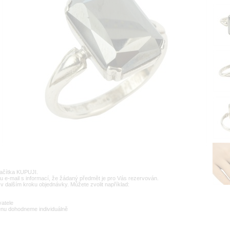
lačítka KUPUJI.
u e-mail s informací, že žádaný předmět je pro Vás rezervován.
v dalším kroku objednávky. Můžete zvolit například:
vatele
enu dohodneme individuálně