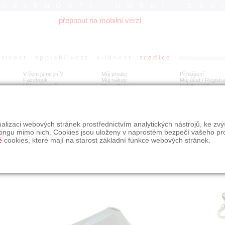
ROŽITNOSTI UMĚNÍ DES
přepnout na mobilní verzi
V čem jsme jiní?
Můj prodej
Přihlášení
Facebook
Můj nákup
Můj účet / Registr
Výkup šperků
Moje album
GDPR
/
AML
íbrný prsten s hematitem
alizaci webových stránek prostřednictvím analytických nástrojů, ke zv
tingu mimo nich. Cookies jsou uloženy v naprostém bezpečí vašeho pr
é
cookies, které mají na starost základní funkce webových stránek.
Í
MÍSTO EXPEDICE
Počet návštěv: 442
poslat příteli
Obchod eAntik, Kostelní 14,
uložit do alba
Praha 7
dotaz na prodejce