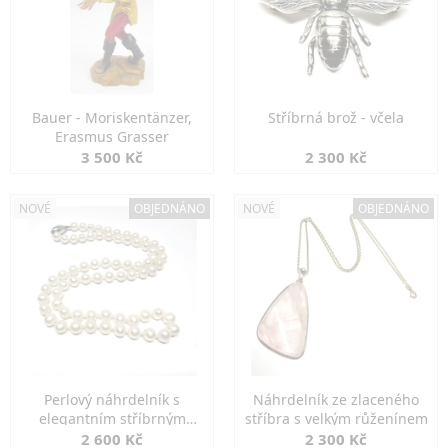
Bauer - Moriskentänzer,
Stříbrná brož - včela
Erasmus Grasser
3 500 Kč
2 300 Kč
NOVÉ
OBJEDNÁNO
NOVÉ
OBJEDNÁNO
Perlový náhrdelník s
Náhrdelník ze zlaceného
elegantním stříbrným
stříbra s velkým růženínem
zapínáním
2 600 Kč
2 300 Kč