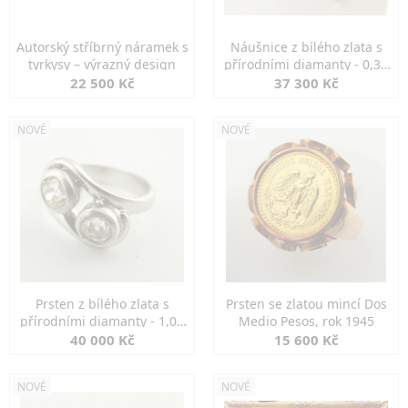
Autorský stříbrný náramek s
Náušnice z bílého zlata s
tyrkysy – výrazný design
přírodními diamanty - 0,30
ct
22 500 Kč
37 300 Kč
NOVÉ
NOVÉ
Prsten z bílého zlata s
Prsten se zlatou mincí Dos
přírodními diamanty - 1,00
Medio Pesos, rok 1945
ct
40 000 Kč
15 600 Kč
NOVÉ
NOVÉ