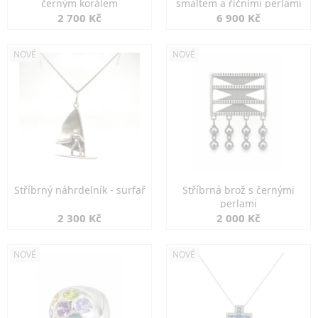
černým korálem
smaltem a říčními perlami
2 700 Kč
6 900 Kč
NOVÉ
NOVÉ
Stříbrný náhrdelník - surfař
Stříbrná brož s černými
perlami
2 300 Kč
2 000 Kč
NOVÉ
NOVÉ