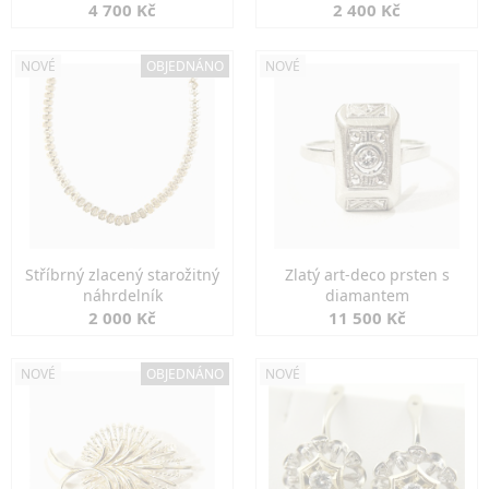
markazity
jemná elegance
4 700 Kč
2 400 Kč
NOVÉ
OBJEDNÁNO
NOVÉ
Stříbrný zlacený starožitný
Zlatý art-deco prsten s
náhrdelník
diamantem
2 000 Kč
11 500 Kč
NOVÉ
OBJEDNÁNO
NOVÉ