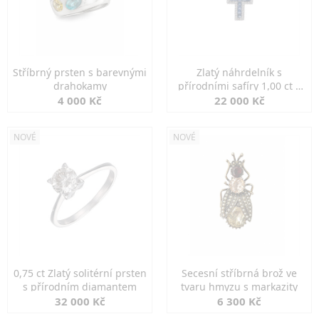
Stříbrný prsten s barevnými
Zlatý náhrdelník s
drahokamy
přírodními safíry 1,00 ct a
diamanty
4 000 Kč
22 000 Kč
NOVÉ
NOVÉ
0,75 ct Zlatý solitérní prsten
Secesní stříbrná brož ve
s přírodním diamantem
tvaru hmyzu s markazity
32 000 Kč
6 300 Kč