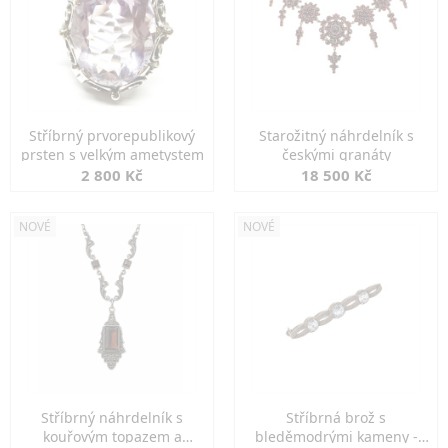
Stříbrný prvorepublikový
Starožitný náhrdelník s
prsten s velkým ametystem
českými granáty
2 800 Kč
18 500 Kč
NOVÉ
NOVÉ
Stříbrný náhrdelník s
Stříbrná brož s
kouřovým topazem a
bleděmodrými kameny -