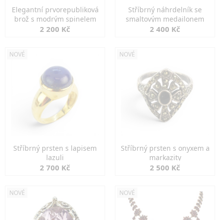
Elegantní prvorepubliková
Stříbrný náhrdelník se
brož s modrým spinelem
smaltovým medailonem
2 200 Kč
2 400 Kč
NOVÉ
NOVÉ
Stříbrný prsten s lapisem
Stříbrný prsten s onyxem a
lazuli
markazity
2 700 Kč
2 500 Kč
NOVÉ
NOVÉ