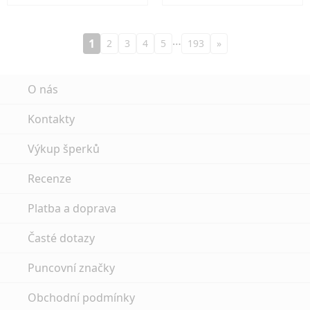
…
1
2
3
4
5
193
»
O nás
Kontakty
Výkup šperků
Recenze
Platba a doprava
Časté dotazy
Puncovní značky
Obchodní podmínky