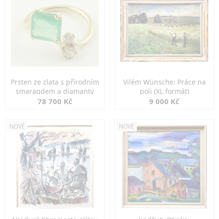
Prsten ze zlata s přírodním
Vilém Wünsche: Práce na
smaragdem a diamanty
poli (XL formát)
78 700 Kč
9 000 Kč
NOVÉ
NOVÉ