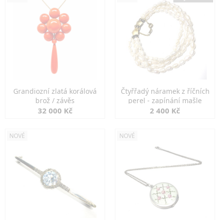
Grandiozní zlatá korálová
Čtyřřadý náramek z říčních
brož / závěs
perel - zapínání mašle
32 000 Kč
2 400 Kč
NOVÉ
NOVÉ