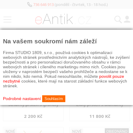
736 646 913
(pondělí - čtvrtek, 13 - 18 hod.)
KATEGORIE
Na vašem soukromí nám záleží
NOVÉ
NOVÉ
Firma STUDIO 1809, s.r.o., používá cookies k optimalizaci
webových stránek prostřednictvím analytických nástrojů, ke zvýšení
bezpečnosti a pro personalizaci doručovaného obsahu v rámci
webových stránek i cíleného marketingu mimo nich. Cookies jsou
uloženy v naprostém bezpečí vašeho prohlížeče a nedostane se k
nim nikdo, kdo nemá. Pokud nesouhlasíte, můžete
povolit pouze
nezbytné
cookies, které mají na starost základní funkce webových
stránek.
Podrobné nastavení
Souhlasím
Stříbrný prsten s granáty
Zlatý prsten s diamanty
2 200 Kč
11 800 Kč
NOVÉ
NOVÉ
OBJEDNÁNO