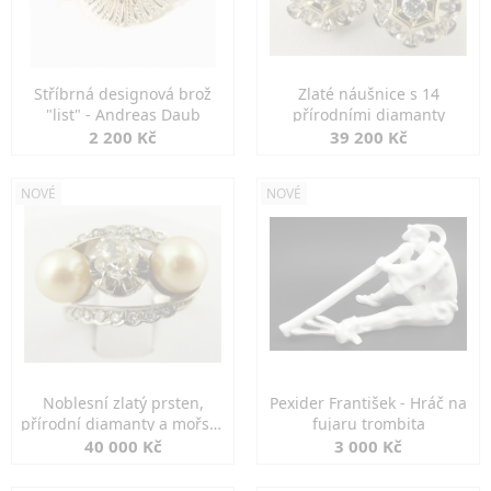
Stříbrná designová brož
Zlaté náušnice s 14
"list" - Andreas Daub
přírodními diamanty
2 200 Kč
39 200 Kč
NOVÉ
NOVÉ
Noblesní zlatý prsten,
Pexider František - Hráč na
přírodní diamanty a mořské
fujaru trombita
perly
40 000 Kč
3 000 Kč