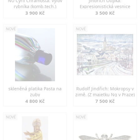
NU Cyril Chramosta: Výlov
Jindřich Otipka:
rybníka (komb.tech.)
Expresionistická vesnice
3 900 Kč
3 500 Kč
NOVÉ
NOVÉ
skleněná platika Pasta na
Rudolf Jindřich: Mokropsy v
zuby
zimě. (Z majetku Ng v Praze)
4 800 Kč
7 500 Kč
NOVÉ
NOVÉ