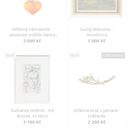
Stříbrný náhrdelník -
Suchý Bohuslav -
jantarové srdíčko Georg
Slunečnice
Kramer
2 000 Kč
3 000 Kč
NOVÉ
NOVÉ
OBJEDNÁNO
Kulhánek Oldřich - KG
Stříbrná brož s perlami -
Brücke, Ex libris
sněženky
3 100 Kč
2 200 Kč