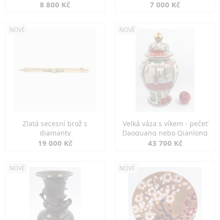
8 800 Kč
7 000 Kč
NOVÉ
NOVÉ
Zlatá secesní brož s
Velká váza s víkem - pečeť
diamanty
Daoguang nebo Qianlong
19 000 Kč
43 700 Kč
NOVÉ
NOVÉ