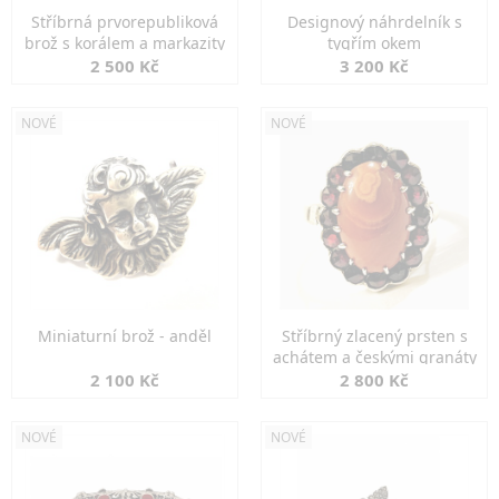
Stříbrná prvorepubliková
Designový náhrdelník s
brož s korálem a markazity
tygřím okem
2 500 Kč
3 200 Kč
NOVÉ
NOVÉ
Miniaturní brož - anděl
Stříbrný zlacený prsten s
achátem a českými granáty
2 100 Kč
2 800 Kč
NOVÉ
NOVÉ