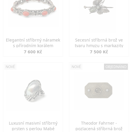
Elegantní stříbrný náramek
Secesní stříbrná brož ve
s přírodním korálem
tvaru hmyzu s markazity
7 600 Kč
7 500 Kč
NOVÉ
NOVÉ
OBJEDNÁNO
Luxusní masivní stříbrný
Theodor Fahrner -
prsten s perlou Mabé
pozlacená stříbrná brož