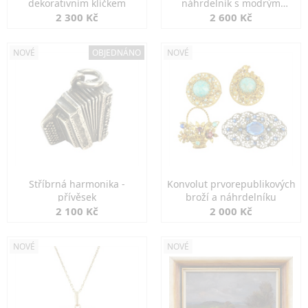
dekorativním klíčkem
náhrdelník s modrým
spinelem
2 300 Kč
2 600 Kč
NOVÉ
OBJEDNÁNO
NOVÉ
Stříbrná harmonika -
Konvolut prvorepublikových
přívěsek
broží a náhrdelníku
2 100 Kč
2 000 Kč
NOVÉ
NOVÉ