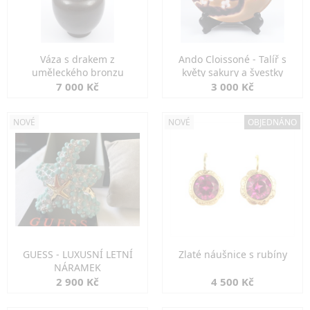
Váza s drakem z
Ando Cloissoné - Talíř s
uměleckého bronzu
květy sakury a švestky
7 000 Kč
3 000 Kč
NOVÉ
NOVÉ
OBJEDNÁNO
GUESS - LUXUSNÍ LETNÍ
Zlaté náušnice s rubíny
NÁRAMEK
2 900 Kč
4 500 Kč