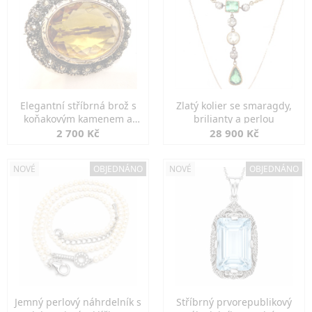
Elegantní stříbrná brož s
Zlatý kolier se smaragdy,
koňakovým kamenem a
brilianty a perlou
markazity
2 700 Kč
28 900 Kč
NOVÉ
OBJEDNÁNO
NOVÉ
OBJEDNÁNO
Jemný perlový náhrdelník s
Stříbrný prvorepublikový