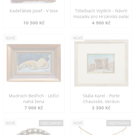
Kadeřábek Josef - V lese
Tittelbach Vojtěch - Návrh
mozaiky pro Hrzánský palác
10 500 Kč
4 900 Kč
NOVÉ
NOVÉ
Mudroch Bedřich - Ležící
Skála Karel - Porte
nahá žena
Chaussée, Verdun
7 000 Kč
3 300 Kč
NOVÉ
OBJEDNÁNO
NOVÉ
OBJEDNÁNO