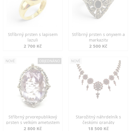
Stříbrný prsten s lapisem
Stříbrný prsten s onyxem a
lazuli
markazity
2 700 Kč
2 500 Kč
NOVÉ
OBJEDNÁNO
NOVÉ
Stříbrný prvorepublikový
Starožitný náhrdelník s
prsten s velkým ametystem
českými granáty
2 800 Kč
18 500 Kč