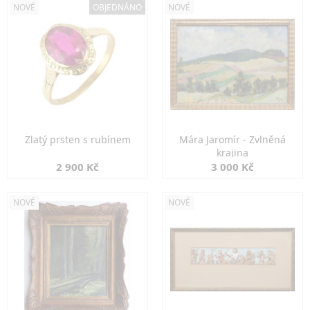
NOVÉ
OBJEDNÁNO
NOVÉ
Zlatý prsten s rubínem
Mára Jaromír - Zvlněná
krajina
2 900 Kč
3 000 Kč
NOVÉ
NOVÉ