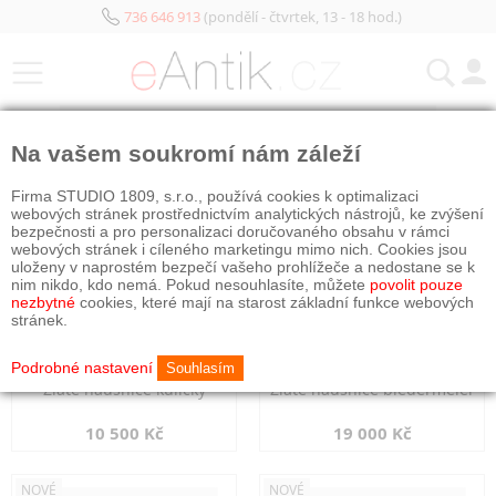
736 646 913
(pondělí - čtvrtek, 13 - 18 hod.)
KATEGORIE
Na vašem soukromí nám záleží
NOVÉ
NOVÉ
Firma STUDIO 1809, s.r.o., používá cookies k optimalizaci
webových stránek prostřednictvím analytických nástrojů, ke zvýšení
bezpečnosti a pro personalizaci doručovaného obsahu v rámci
webových stránek i cíleného marketingu mimo nich. Cookies jsou
uloženy v naprostém bezpečí vašeho prohlížeče a nedostane se k
nim nikdo, kdo nemá. Pokud nesouhlasíte, můžete
povolit pouze
nezbytné
cookies, které mají na starost základní funkce webových
stránek.
Podrobné nastavení
Souhlasím
Zlaté náušnice kuličky
Zlaté náušnice biedermeier
10 500 Kč
19 000 Kč
NOVÉ
NOVÉ