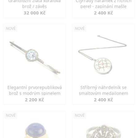
Grandiozní zlatá korálová
Čtyřřadý náramek z říčních
brož / závěs
perel - zapínání mašle
32 000 Kč
2 400 Kč
NOVÉ
NOVÉ
Elegantní prvorepubliková
Stříbrný náhrdelník se
brož s modrým spinelem
smaltovým medailonem
2 200 Kč
2 400 Kč
NOVÉ
NOVÉ