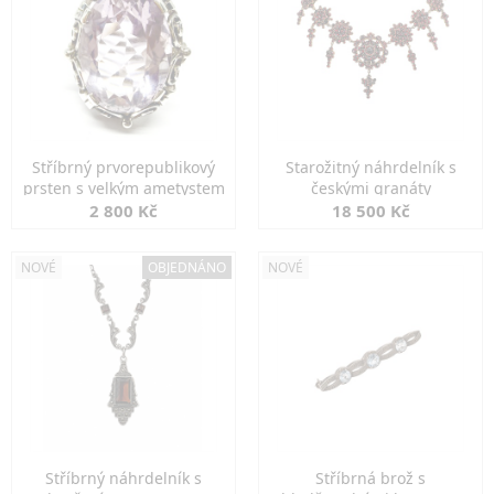
Stříbrný prvorepublikový
Starožitný náhrdelník s
prsten s velkým ametystem
českými granáty
2 800 Kč
18 500 Kč
NOVÉ
OBJEDNÁNO
NOVÉ
Stříbrný náhrdelník s
Stříbrná brož s