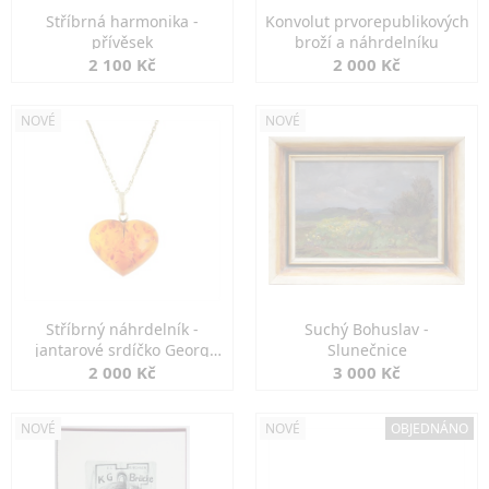
Stříbrná harmonika -
Konvolut prvorepublikových
přívěsek
broží a náhrdelníku
2 100 Kč
2 000 Kč
NOVÉ
NOVÉ
Stříbrný náhrdelník -
Suchý Bohuslav -
jantarové srdíčko Georg
Slunečnice
Kramer
2 000 Kč
3 000 Kč
NOVÉ
NOVÉ
OBJEDNÁNO