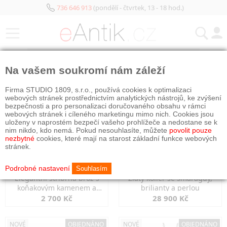
736 646 913
(pondělí - čtvrtek, 13 - 18 hod.)
KATEGORIE
Na vašem soukromí nám záleží
NOVÉ
NOVÉ
Firma STUDIO 1809, s.r.o., používá cookies k optimalizaci
webových stránek prostřednictvím analytických nástrojů, ke zvýšení
bezpečnosti a pro personalizaci doručovaného obsahu v rámci
webových stránek i cíleného marketingu mimo nich. Cookies jsou
uloženy v naprostém bezpečí vašeho prohlížeče a nedostane se k
nim nikdo, kdo nemá. Pokud nesouhlasíte, můžete
povolit pouze
nezbytné
cookies, které mají na starost základní funkce webových
stránek.
Podrobné nastavení
Souhlasím
Elegantní stříbrná brož s
Zlatý kolier se smaragdy,
koňakovým kamenem a
brilianty a perlou
markazity
2 700 Kč
28 900 Kč
NOVÉ
OBJEDNÁNO
NOVÉ
OBJEDNÁNO