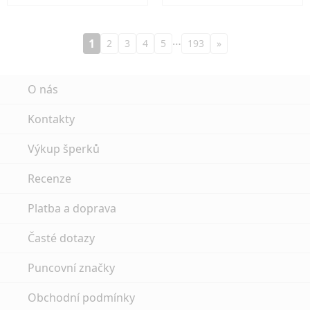
…
1
2
3
4
5
193
»
O nás
Kontakty
Výkup šperků
Recenze
Platba a doprava
Časté dotazy
Puncovní značky
Obchodní podmínky