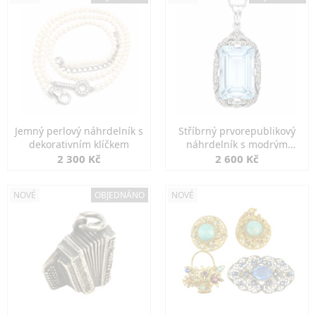
Jemný perlový náhrdelník s
Stříbrný prvorepublikový
dekorativním klíčkem
náhrdelník s modrým
spinelem
2 300 Kč
2 600 Kč
NOVÉ
OBJEDNÁNO
NOVÉ