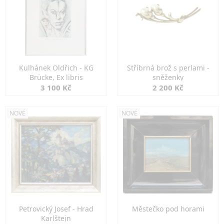
Kulhánek Oldřich - KG
Stříbrná brož s perlami -
Brücke, Ex libris
sněženky
3 100 Kč
2 200 Kč
NOVÉ
NOVÉ
Petrovický Josef - Hrad
Městečko pod horami
Karlštejn