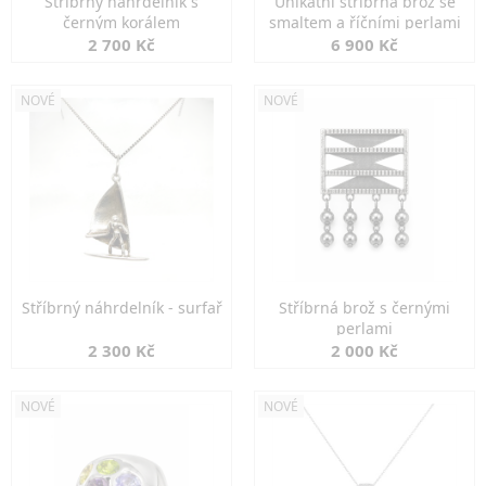
Stříbrný náhrdelník s
Unikátní stříbrná brož se
černým korálem
smaltem a říčními perlami
2 700 Kč
6 900 Kč
NOVÉ
NOVÉ
Stříbrný náhrdelník - surfař
Stříbrná brož s černými
perlami
2 300 Kč
2 000 Kč
NOVÉ
NOVÉ