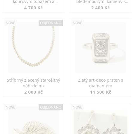
kouřovým topazem a
bleděmodrými kameny -
markazity
jemná elegance
4 700 Kč
2 400 Kč
NOVÉ
OBJEDNÁNO
NOVÉ
Stříbrný zlacený starožitný
Zlatý art-deco prsten s
náhrdelník
diamantem
2 000 Kč
11 500 Kč
NOVÉ
OBJEDNÁNO
NOVÉ