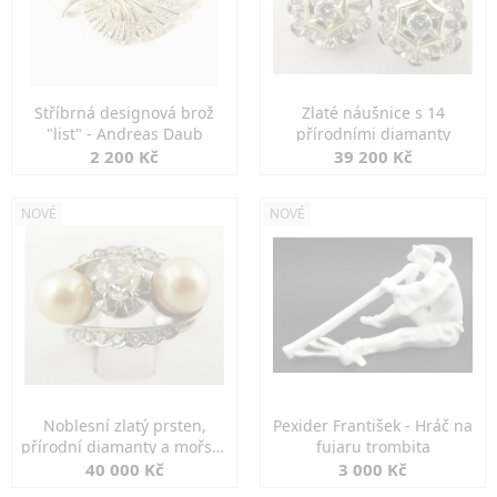
Stříbrná designová brož
Zlaté náušnice s 14
"list" - Andreas Daub
přírodními diamanty
2 200 Kč
39 200 Kč
NOVÉ
NOVÉ
Noblesní zlatý prsten,
Pexider František - Hráč na
přírodní diamanty a mořské
fujaru trombita
perly
40 000 Kč
3 000 Kč