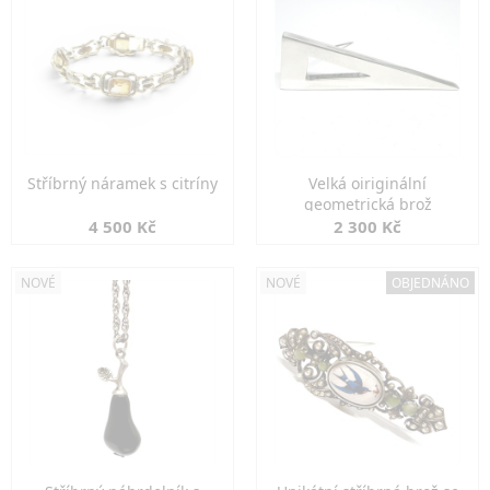
Stříbrný náramek s citríny
Velká oiriginální
geometrická brož
4 500 Kč
2 300 Kč
NOVÉ
NOVÉ
OBJEDNÁNO