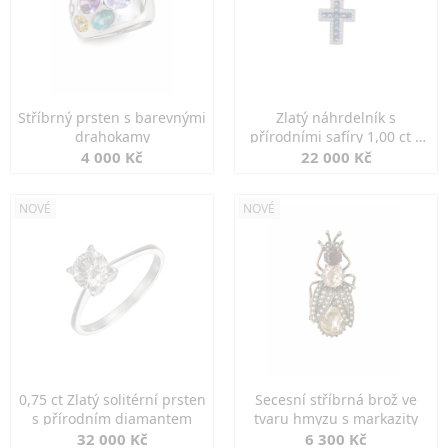
Stříbrný prsten s barevnými
Zlatý náhrdelník s
drahokamy
přírodními safíry 1,00 ct a
diamanty
4 000 Kč
22 000 Kč
NOVÉ
NOVÉ
0,75 ct Zlatý solitérní prsten
Secesní stříbrná brož ve
s přírodním diamantem
tvaru hmyzu s markazity
32 000 Kč
6 300 Kč