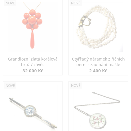
NOVÉ
NOVÉ
Grandiozní zlatá korálová
Čtyřřadý náramek z říčních
brož / závěs
perel - zapínání mašle
32 000 Kč
2 400 Kč
NOVÉ
NOVÉ