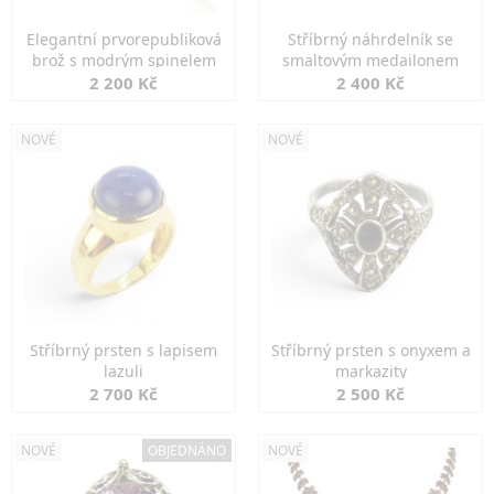
Elegantní prvorepubliková
Stříbrný náhrdelník se
brož s modrým spinelem
smaltovým medailonem
2 200 Kč
2 400 Kč
NOVÉ
NOVÉ
Stříbrný prsten s lapisem
Stříbrný prsten s onyxem a
lazuli
markazity
2 700 Kč
2 500 Kč
NOVÉ
OBJEDNÁNO
NOVÉ