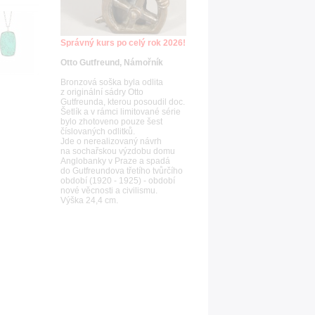
Správný kurs po celý rok 2026!
Otto Gutfreund, Námořník
Bronzová soška byla odlita
z originální sádry Otto
Gutfreunda, kterou posoudil doc.
Šetlík a v rámci limitované série
bylo zhotoveno pouze šest
číslovaných odlitků.
Jde o nerealizovaný návrh
na sochařskou výzdobu domu
Anglobanky v Praze a spadá
do Gutfreundova třetího tvůrčího
období (1920 - 1925) - období
nové věcnosti a civilismu.
Výška 24,4 cm.