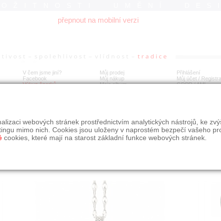
ROŽITNOSTI UMĚNÍ DES
přepnout na mobilní verzi
V čem jsme jiní?
Můj prodej
Přihlášení
Facebook
Můj nákup
Můj účet / Registr
Výkup šperků
Moje album
GDPR
/
AML
íbrný přívěsek s markazity na tyrkysovém kameni
alizaci webových stránek prostřednictvím analytických nástrojů, ke zv
tingu mimo nich. Cookies jsou uloženy v naprostém bezpečí vašeho pr
é
cookies, které mají na starost základní funkce webových stránek.
Í
MÍSTO EXPEDICE
Počet návštěv: 187
poslat příteli
Moravskoslezský kraj
uložit do alba
dotaz na prodejce