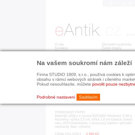
STA
O nás
Obchodní podmínky
Kontakty
Časté dotazy
Recenze
Ceník
Na vašem soukromí nám záleží
Detail položky
č. 183 460
Stř
Firma STUDIO 1809, s.r.o., používá cookies k optim
obsahu v rámci webových stránek i cíleného marke
Pokud nesouhlasíte, můžete
povolit pouze nezbytn
KATEGORIE
HISTORICKÉ OBDOB
ostatní
od r. 1940
Podrobné nastavení
Souhlasím
PODROBNÝ POPIS
Materiál: stříbro o ryzosti 925/1000 Hmotnost: 5,48 g
Rozměry: výška 3,3 cm, šířka 1,8 cm Datace: kolem
roku 1970 Drahokamy: • tyrkysový kámen • přírodní
markazity Stav: výborný
CENA POLOŽKY
3 300 Kč