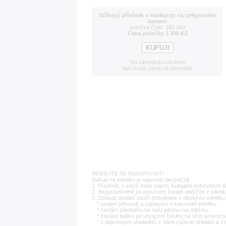
Stříbrný přívěsek s markazity na tyrkysovém
kameni
položka číslo: 183 460
Cena položky 3 300 Kč
Na následující stránce
Vaši koupi závazně potvrdíte.
NEBOJTE SE NAKUPOVAT!
Nákup na eAntiku je naprosto bezpečný:
1. Předmět, o který máte zájem, kupujete potvrzením t
2. Bezprostředně po potvrzení koupě obdržíte z eAntik
3. Způsob dodání zboží dohodnete s obsluhou eAntiku 
* osobní převzetí a zaplacení v kanceláři eAntiku
* zaslání předmětu na Vaši adresu na dobírku
* zaslání balíku po uhrazení částky na účet provozo
* u objemných předmětů s Vámi způsob předání a c