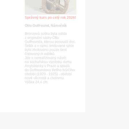
Správný kurs po celý rok 2026!
Otto Gutfreund, Námořník
Bronzová soška byla odlita
z originální sádry Otto
Gutfreunda, kterou posoudil doc.
Šetlík a v rámci limitované série
bylo zhotoveno pouze šest
číslovaných odlitků.
Jde o nerealizovaný návrh
na sochařskou výzdobu domu
Anglobanky v Praze a spadá
do Gutfreundova třetího tvůrčího
období (1920 - 1925) - období
nové věcnosti a civilismu.
Výška 24,4 cm.