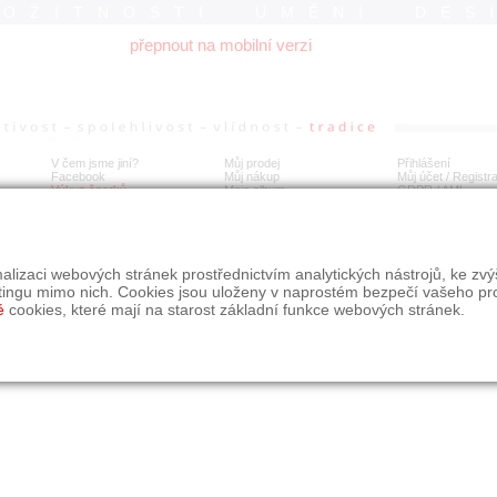
ROŽITNOSTI UMĚNÍ DES
přepnout na mobilní verzi
V čem jsme jiní?
Můj prodej
Přihlášení
Facebook
Můj nákup
Můj účet / Registr
Výkup šperků
Moje album
GDPR
/
AML
alizaci webových stránek prostřednictvím analytických nástrojů, ke zv
tingu mimo nich. Cookies jsou uloženy v naprostém bezpečí vašeho pr
é
cookies, které mají na starost základní funkce webových stránek.
09, s.r.o.
é řešení Studio dmm