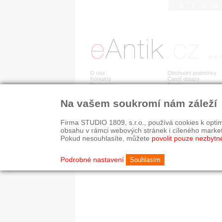
STA
O nás
Obchodní podmínky
Kontakty
Časté dotazy
Recenze
Ceník
Na vašem soukromí nám záleží
Detail položky již není dostupný.
Firma STUDIO 1809, s.r.o., používá cookies k optim
obsahu v rámci webových stránek i cíleného marke
Pokud nesouhlasíte, můžete
povolit pouze nezbytn
© 2003-2026 STUDIO 18
©
1992-2026 Softwarov
Nastavení cookies
Podrobné nastavení
Souhlasím