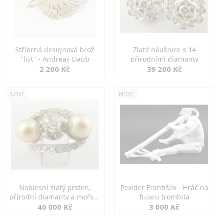
Stříbrná designová brož
Zlaté náušnice s 14
"list" - Andreas Daub
přírodními diamanty
2 200 Kč
39 200 Kč
NOVÉ
NOVÉ
Noblesní zlatý prsten,
Pexider František - Hráč na
přírodní diamanty a mořské
fujaru trombita
perly
40 000 Kč
3 000 Kč