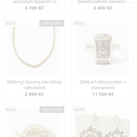
kouřovým topazem a
bleděmodrými kameny -
markazity
jemná elegance
4 700 Kč
2 400 Kč
NOVÉ
OBJEDNÁNO
NOVÉ
Stříbrný zlacený starožitný
Zlatý art-deco prsten s
náhrdelník
diamantem
2 000 Kč
11 500 Kč
NOVÉ
OBJEDNÁNO
NOVÉ