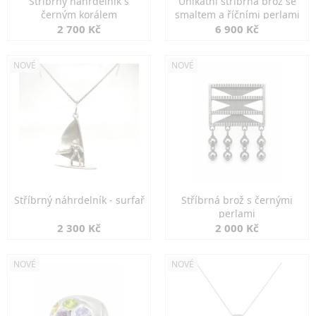
Stříbrný náhrdelník s
Unikátní stříbrná brož se
černým korálem
smaltem a říčními perlami
2 700 Kč
6 900 Kč
NOVÉ
NOVÉ
Stříbrný náhrdelník - surfař
Stříbrná brož s černými
perlami
2 300 Kč
2 000 Kč
NOVÉ
NOVÉ