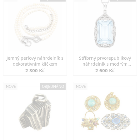
Jemný perlový náhrdelník s
Stříbrný prvorepublikový
dekorativním klíčkem
náhrdelník s modrým
spinelem
2 300 Kč
2 600 Kč
NOVÉ
OBJEDNÁNO
NOVÉ