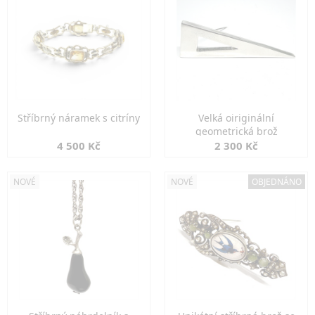
Stříbrný náramek s citríny
Velká oiriginální
geometrická brož
4 500 Kč
2 300 Kč
NOVÉ
NOVÉ
OBJEDNÁNO