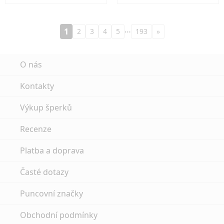
…
1
2
3
4
5
193
»
O nás
Kontakty
Výkup šperků
Recenze
Platba a doprava
Časté dotazy
Puncovní značky
Obchodní podmínky