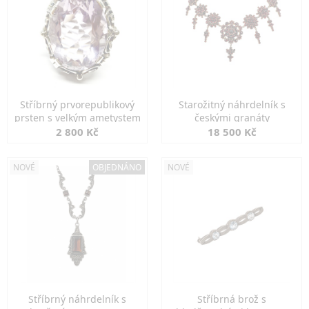
Stříbrný prvorepublikový
Starožitný náhrdelník s
prsten s velkým ametystem
českými granáty
2 800 Kč
18 500 Kč
NOVÉ
OBJEDNÁNO
NOVÉ
Stříbrný náhrdelník s
Stříbrná brož s