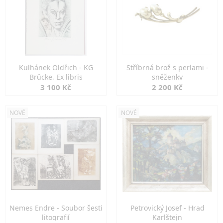
Kulhánek Oldřich - KG
Stříbrná brož s perlami -
Brücke, Ex libris
sněženky
3 100 Kč
2 200 Kč
NOVÉ
NOVÉ
Nemes Endre - Soubor šesti
Petrovický Josef - Hrad
litografií
Karlštejn