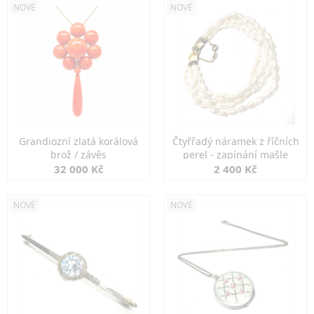
NOVÉ
NOVÉ
Grandiozní zlatá korálová
Čtyřřadý náramek z říčních
brož / závěs
perel - zapínání mašle
32 000 Kč
2 400 Kč
NOVÉ
NOVÉ