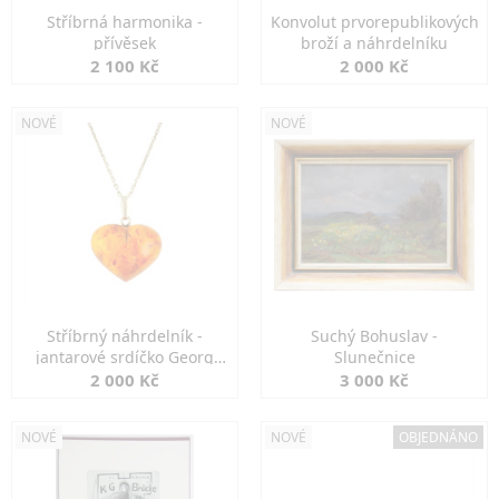
Stříbrná harmonika -
Konvolut prvorepublikových
přívěsek
broží a náhrdelníku
2 100 Kč
2 000 Kč
NOVÉ
NOVÉ
Stříbrný náhrdelník -
Suchý Bohuslav -
jantarové srdíčko Georg
Slunečnice
Kramer
2 000 Kč
3 000 Kč
NOVÉ
NOVÉ
OBJEDNÁNO