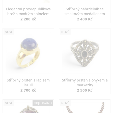
Elegantní prvorepubliková
Stříbrný náhrdelník se
brož s modrým spinelem
smaltovým medailonem
2 200 Kč
2 400 Kč
NOVÉ
NOVÉ
Stříbrný prsten s lapisem
Stříbrný prsten s onyxem a
lazuli
markazity
2 700 Kč
2 500 Kč
NOVÉ
OBJEDNÁNO
NOVÉ