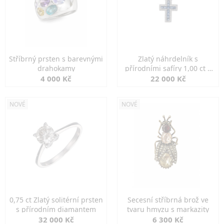
Stříbrný prsten s barevnými
Zlatý náhrdelník s
drahokamy
přírodními safíry 1,00 ct a
diamanty
4 000 Kč
22 000 Kč
NOVÉ
NOVÉ
0,75 ct Zlatý solitérní prsten
Secesní stříbrná brož ve
s přírodním diamantem
tvaru hmyzu s markazity
32 000 Kč
6 300 Kč