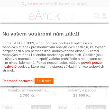
736 646 913
(pondělí - čtvrtek, 13 - 18 hod.)
KATEGORIE
Na vašem soukromí nám záleží
NOVÉ
OBJEDNÁNO
NOVÉ
OBJEDNÁNO
Firma STUDIO 1809, s.r.o., používá cookies k optimalizaci
webových stránek prostřednictvím analytických nástrojů, ke zvýšení
bezpečnosti a pro personalizaci doručovaného obsahu v rámci
webových stránek i cíleného marketingu mimo nich. Cookies jsou
uloženy v naprostém bezpečí vašeho prohlížeče a nedostane se k
nim nikdo, kdo nemá. Pokud nesouhlasíte, můžete
povolit pouze
nezbytné
cookies, které mají na starost základní funkce webových
stránek.
Podrobné nastavení
Souhlasím
Elegantní stříbrná brož s
Zlatý kolier se smaragdy,
koňakovým kamenem a
brilianty a perlou
markazity
2 700 Kč
28 900 Kč
NOVÉ
OBJEDNÁNO
NOVÉ
OBJEDNÁNO