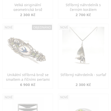
Velká oiriginální
Stříbrný náhrdelník s
geometrická brož
černým korálem
2 300 Kč
2 700 Kč
NOVÉ
OBJEDNÁNO
NOVÉ
Unikátní stříbrná brož se
Stříbrný náhrdelník - surfař
smaltem a říčními perlami
6 900 Kč
2 300 Kč
NOVÉ
NOVÉ