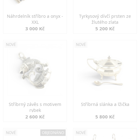
Náhrdelník stříbro a onyx -
Tyrkysový dívčí prsten ze
XXL
žlutého zlata
3 000 Kč
5 200 Kč
NOVÉ
NOVÉ
Stříbrný závěs s motivem
Stříbrná slánka a lžička
rybek
2 600 Kč
5 800 Kč
NOVÉ
OBJEDNÁNO
NOVÉ