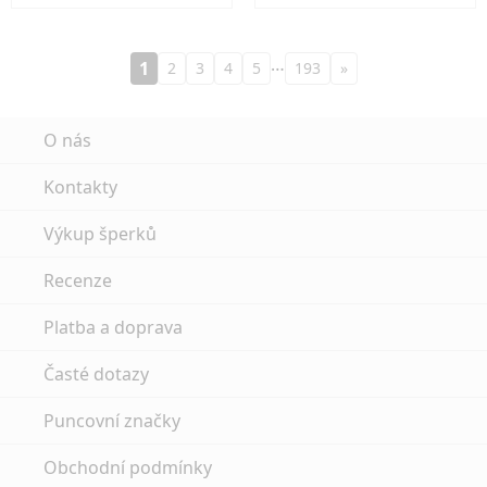
…
1
2
3
4
5
193
»
O nás
Kontakty
Výkup šperků
Recenze
Platba a doprava
Časté dotazy
Puncovní značky
Obchodní podmínky