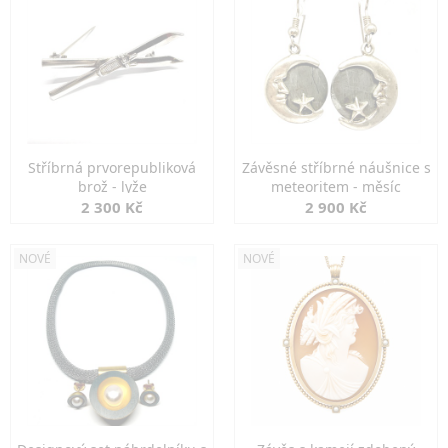
Stříbrná prvorepubliková
Závěsné stříbrné náušnice s
brož - lyže
meteoritem - měsíc
2 300 Kč
2 900 Kč
NOVÉ
NOVÉ