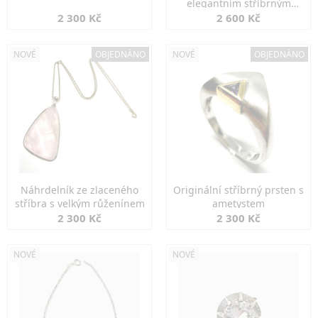
elegantním stříbrným
zapínáním
2 300 Kč
2 600 Kč
NOVÉ
OBJEDNÁNO
NOVÉ
OBJEDNÁNO
Náhrdelník ze zlaceného
Originální stříbrný prsten s
stříbra s velkým růženínem
ametystem
2 300 Kč
2 300 Kč
NOVÉ
NOVÉ