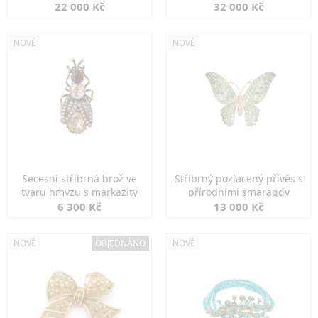
diamanty
22 000 Kč
32 000 Kč
NOVÉ
NOVÉ
Secesní stříbrná brož ve
Stříbrný pozlacený přívěs s
tvaru hmyzu s markazity
přírodními smaragdy
6 300 Kč
13 000 Kč
NOVÉ
OBJEDNÁNO
NOVÉ