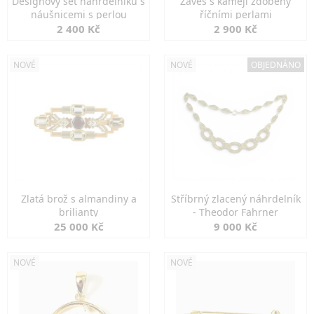
Designový set náhrdelníku s
Závěs s kamejí zdobený
náušnicemi s perlou
říčními perlami
2 400 Kč
2 900 Kč
NOVÉ
NOVÉ
OBJEDNÁNO
Zlatá brož s almandiny a
Stříbrný zlacený náhrdelník
brilianty
- Theodor Fahrner
25 000 Kč
9 000 Kč
NOVÉ
NOVÉ