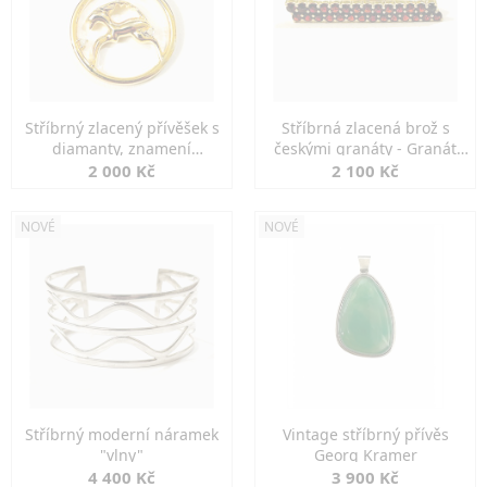
Stříbrný zlacený přívěšek s
Stříbrná zlacená brož s
diamanty, znamení
českými granáty - Granát
KOZOROH
Turnov
2 000 Kč
2 100 Kč
NOVÉ
NOVÉ
Stříbrný moderní náramek
Vintage stříbrný přívěs
"vlny"
Georg Kramer
4 400 Kč
3 900 Kč