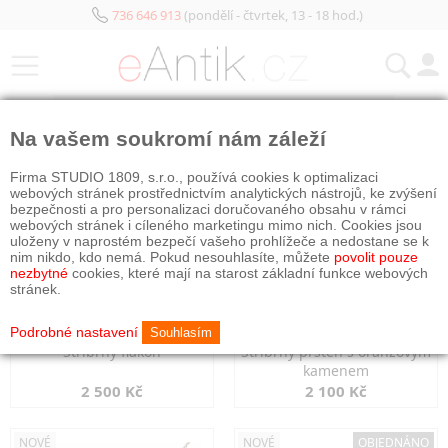
736 646 913
(pondělí - čtvrtek, 13 - 18 hod.)
KATEGORIE
Na vašem soukromí nám záleží
NOVÉ
NOVÉ
Firma STUDIO 1809, s.r.o., používá cookies k optimalizaci
webových stránek prostřednictvím analytických nástrojů, ke zvýšení
bezpečnosti a pro personalizaci doručovaného obsahu v rámci
webových stránek i cíleného marketingu mimo nich. Cookies jsou
uloženy v naprostém bezpečí vašeho prohlížeče a nedostane se k
nim nikdo, kdo nemá. Pokud nesouhlasíte, můžete
povolit pouze
nezbytné
cookies, které mají na starost základní funkce webových
stránek.
Podrobné nastavení
Souhlasím
Stříbrný flakon
Stříbrný prsten s oranžovým
kamenem
2 500 Kč
2 100 Kč
NOVÉ
NOVÉ
OBJEDNÁNO