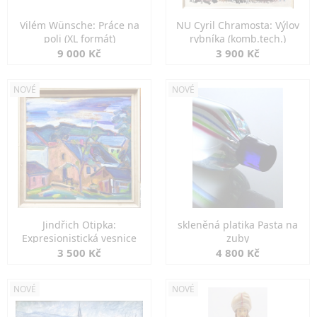
Vilém Wünsche: Práce na
NU Cyril Chramosta: Výlov
poli (XL formát)
rybníka (komb.tech.)
9 000 Kč
3 900 Kč
NOVÉ
NOVÉ
Jindřich Otipka:
skleněná platika Pasta na
Expresionistická vesnice
zuby
3 500 Kč
4 800 Kč
NOVÉ
NOVÉ