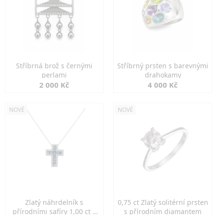
Stříbrná brož s černými
Stříbrný prsten s barevnými
perlami
drahokamy
2 000 Kč
4 000 Kč
NOVÉ
NOVÉ
Zlatý náhrdelník s
0,75 ct Zlatý solitérní prsten
přírodními safíry 1,00 ct a
s přírodním diamantem