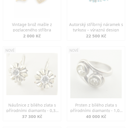
Vintage brož mašle z
Autorský stříbrný náramek s
pozlaceného stříbra
tyrkysy – výrazný design
2 000 Kč
22 500 Kč
NOVÉ
NOVÉ
Náušnice z bílého zlata s
Prsten z bílého zlata s
přírodními diamanty - 0,30
přírodními diamanty - 1,00
ct
ct
37 300 Kč
40 000 Kč