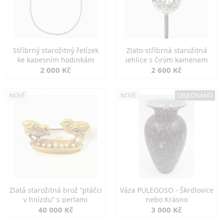
Stříbrný starožitný řetízek
Zlato-stříbrná starožitná
ke kapesním hodinkám
jehlice s čirým kamenem
2 000 Kč
2 600 Kč
NOVÉ
NOVÉ
OBJEDNÁNO
Zlatá starožitná brož “ptáčci
Váza PULEGOSO - Škrdlovice
v hnízdu” s perlami
nebo Krásno
40 000 Kč
3 000 Kč