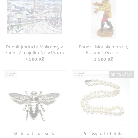
Rudolf Jindřich: Mokropsy v
Bauer - Moriskentänzer,
zimě. (Z majetku Ng v Praze)
Erasmus Grasser
7 500 Kč
3 500 Kč
NOVÉ
NOVÉ
OBJEDNÁNO
Stříbrná brož - včela
Perlový náhrdelník s