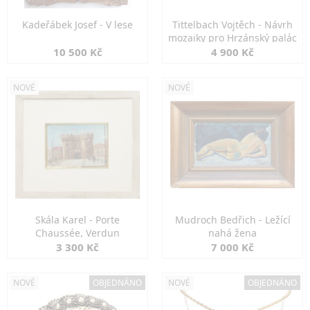
Kadeřábek Josef - V lese
Tittelbach Vojtěch - Návrh
mozaiky pro Hrzánský palác
10 500 Kč
4 900 Kč
NOVÉ
NOVÉ
Skála Karel - Porte
Mudroch Bedřich - Ležící
Chaussée, Verdun
nahá žena
3 300 Kč
7 000 Kč
NOVÉ
OBJEDNÁNO
NOVÉ
OBJEDNÁNO