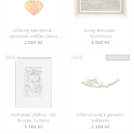
Stříbrný náhrdelník -
Suchý Bohuslav -
jantarové srdíčko Georg
Slunečnice
Kramer
2 000 Kč
3 000 Kč
NOVÉ
NOVÉ
OBJEDNÁNO
Kulhánek Oldřich - KG
Stříbrná brož s perlami -
Brücke, Ex libris
sněženky
3 100 Kč
2 200 Kč