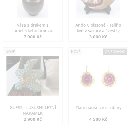
Váza s drakem z
Ando Cloissoné - Talíř s
uměleckého bronzu
květy sakury a švestky
7 000 Kč
3 000 Kč
NOVÉ
NOVÉ
OBJEDNÁNO
GUESS - LUXUSNÍ LETNÍ
Zlaté náušnice s rubíny
NÁRAMEK
2 900 Kč
4 500 Kč