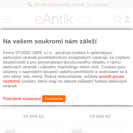
736 646 913
(pondělí - čtvrtek, 13 - 18 hod.)
KATEGORIE
Na vašem soukromí nám záleží
NOVÉ
NOVÉ
Firma STUDIO 1809, s.r.o., používá cookies k optimalizaci
webových stránek prostřednictvím analytických nástrojů, ke zvýšení
bezpečnosti a pro personalizaci doručovaného obsahu v rámci
webových stránek i cíleného marketingu mimo nich. Cookies jsou
uloženy v naprostém bezpečí vašeho prohlížeče a nedostane se k
nim nikdo, kdo nemá. Pokud nesouhlasíte, můžete
povolit pouze
nezbytné
cookies, které mají na starost základní funkce webových
stránek.
Podrobné nastavení
Souhlasím
Zlaté náušnice kuličky
Zlaté náušnice biedermeier
10 500 Kč
19 000 Kč
NOVÉ
NOVÉ