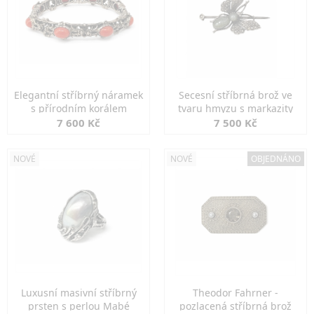
Elegantní stříbrný náramek
Secesní stříbrná brož ve
s přírodním korálem
tvaru hmyzu s markazity
7 600 Kč
7 500 Kč
NOVÉ
NOVÉ
OBJEDNÁNO
Luxusní masivní stříbrný
Theodor Fahrner -
prsten s perlou Mabé
pozlacená stříbrná brož