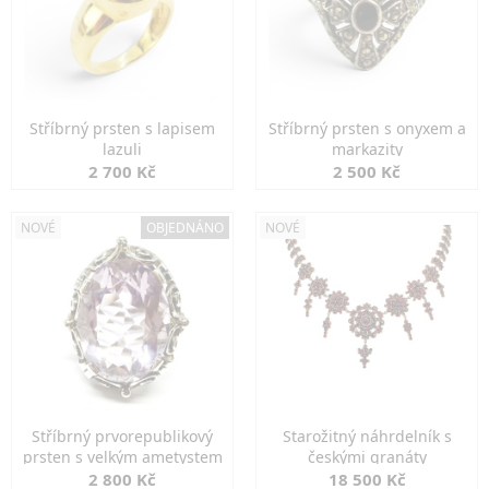
Stříbrný prsten s lapisem
Stříbrný prsten s onyxem a
lazuli
markazity
2 700 Kč
2 500 Kč
NOVÉ
OBJEDNÁNO
NOVÉ
Stříbrný prvorepublikový
Starožitný náhrdelník s
prsten s velkým ametystem
českými granáty
2 800 Kč
18 500 Kč