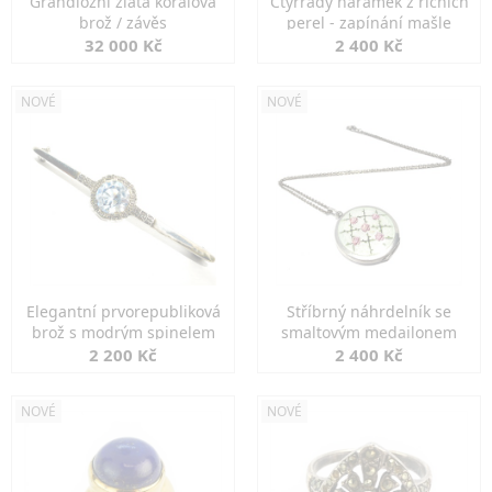
Grandiozní zlatá korálová
Čtyřřadý náramek z říčních
brož / závěs
perel - zapínání mašle
32 000 Kč
2 400 Kč
NOVÉ
NOVÉ
Elegantní prvorepubliková
Stříbrný náhrdelník se
brož s modrým spinelem
smaltovým medailonem
2 200 Kč
2 400 Kč
NOVÉ
NOVÉ