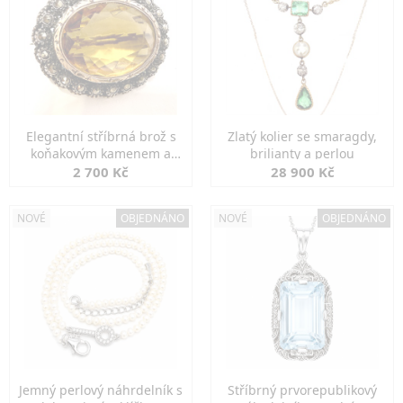
Elegantní stříbrná brož s
Zlatý kolier se smaragdy,
koňakovým kamenem a
brilianty a perlou
markazity
2 700 Kč
28 900 Kč
NOVÉ
OBJEDNÁNO
NOVÉ
OBJEDNÁNO
Jemný perlový náhrdelník s
Stříbrný prvorepublikový