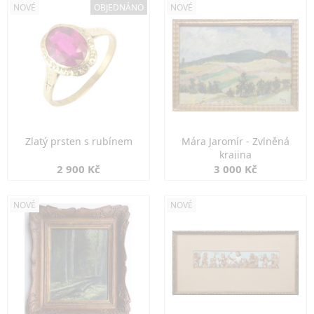
NOVÉ
OBJEDNÁNO
NOVÉ
Zlatý prsten s rubínem
Mára Jaromír - Zvlněná
krajina
2 900 Kč
3 000 Kč
NOVÉ
NOVÉ