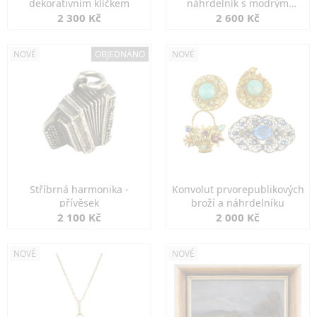
dekorativním klíčkem
náhrdelník s modrým
spinelem
2 300 Kč
2 600 Kč
NOVÉ
OBJEDNÁNO
NOVÉ
Stříbrná harmonika -
Konvolut prvorepublikových
přívěsek
broží a náhrdelníku
2 100 Kč
2 000 Kč
NOVÉ
NOVÉ