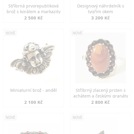
Stříbrná prvorepubliková
Designový náhrdelník s
brož s korálem a markazity
tygřím okem
2 500 Kč
3 200 Kč
NOVÉ
NOVÉ
Miniaturní brož - anděl
Stříbrný zlacený prsten s
achátem a českými granáty
2 100 Kč
2 800 Kč
NOVÉ
NOVÉ