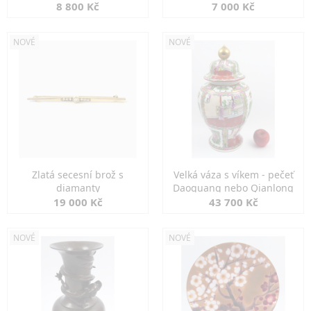
8 800 Kč
7 000 Kč
NOVÉ
NOVÉ
Zlatá secesní brož s
Velká váza s víkem - pečeť
diamanty
Daoguang nebo Qianlong
19 000 Kč
43 700 Kč
NOVÉ
NOVÉ