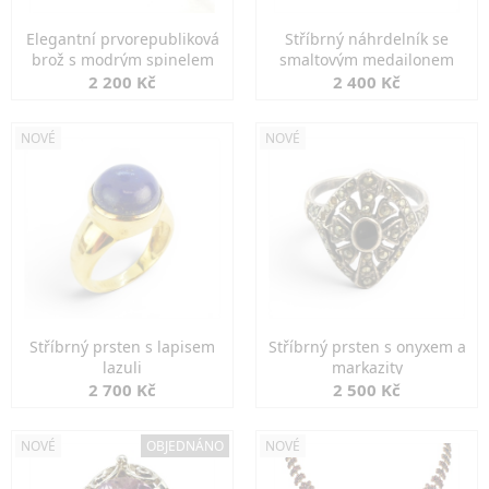
Elegantní prvorepubliková
Stříbrný náhrdelník se
brož s modrým spinelem
smaltovým medailonem
2 200 Kč
2 400 Kč
NOVÉ
NOVÉ
Stříbrný prsten s lapisem
Stříbrný prsten s onyxem a
lazuli
markazity
2 700 Kč
2 500 Kč
NOVÉ
OBJEDNÁNO
NOVÉ