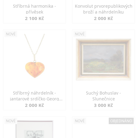
Stříbrná harmonika -
Konvolut prvorepublikových
přívěsek
broží a náhrdelníku
2 100 Kč
2 000 Kč
NOVÉ
NOVÉ
Stříbrný náhrdelník -
Suchý Bohuslav -
jantarové srdíčko Georg
Slunečnice
Kramer
2 000 Kč
3 000 Kč
NOVÉ
NOVÉ
OBJEDNÁNO