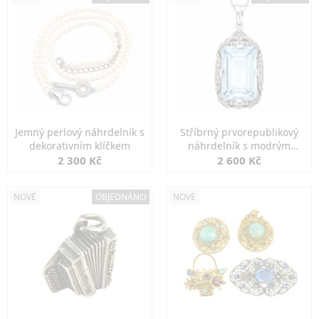
Jemný perlový náhrdelník s
Stříbrný prvorepublikový
dekorativním klíčkem
náhrdelník s modrým
spinelem
2 300 Kč
2 600 Kč
NOVÉ
OBJEDNÁNO
NOVÉ