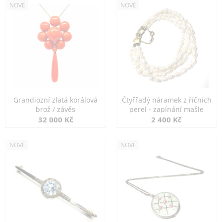
NOVÉ
NOVÉ
Grandiozní zlatá korálová
Čtyřřadý náramek z říčních
brož / závěs
perel - zapínání mašle
32 000 Kč
2 400 Kč
NOVÉ
NOVÉ