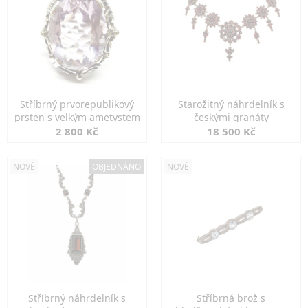
Stříbrný prvorepublikový
Starožitný náhrdelník s
prsten s velkým ametystem
českými granáty
2 800 Kč
18 500 Kč
NOVÉ
OBJEDNÁNO
NOVÉ
Stříbrný náhrdelník s
Stříbrná brož s