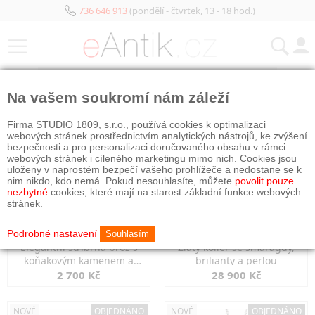
736 646 913
(pondělí - čtvrtek, 13 - 18 hod.)
KATEGORIE
Na vašem soukromí nám záleží
NOVÉ
NOVÉ
OBJEDNÁNO
Firma STUDIO 1809, s.r.o., používá cookies k optimalizaci
webových stránek prostřednictvím analytických nástrojů, ke zvýšení
bezpečnosti a pro personalizaci doručovaného obsahu v rámci
webových stránek i cíleného marketingu mimo nich. Cookies jsou
uloženy v naprostém bezpečí vašeho prohlížeče a nedostane se k
nim nikdo, kdo nemá. Pokud nesouhlasíte, můžete
povolit pouze
nezbytné
cookies, které mají na starost základní funkce webových
stránek.
Podrobné nastavení
Souhlasím
Elegantní stříbrná brož s
Zlatý kolier se smaragdy,
koňakovým kamenem a
brilianty a perlou
markazity
2 700 Kč
28 900 Kč
NOVÉ
OBJEDNÁNO
NOVÉ
OBJEDNÁNO