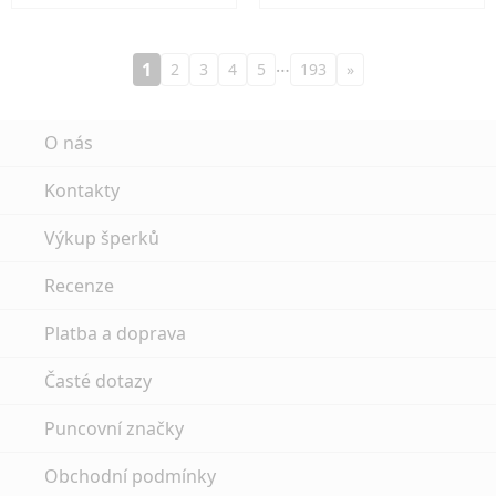
…
1
2
3
4
5
193
»
O nás
Kontakty
Výkup šperků
Recenze
Platba a doprava
Časté dotazy
Puncovní značky
Obchodní podmínky