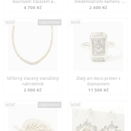
kouřovým topazem a
bleděmodrými kameny -
markazity
jemná elegance
4 700 Kč
2 400 Kč
NOVÉ
OBJEDNÁNO
NOVÉ
Stříbrný zlacený starožitný
Zlatý art-deco prsten s
náhrdelník
diamantem
2 000 Kč
11 500 Kč
NOVÉ
OBJEDNÁNO
NOVÉ