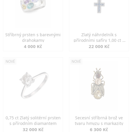
Stříbrný prsten s barevnými
Zlatý náhrdelník s
drahokamy
přírodními safíry 1,00 ct a
diamanty
4 000 Kč
22 000 Kč
NOVÉ
NOVÉ
0,75 ct Zlatý solitérní prsten
Secesní stříbrná brož ve
s přírodním diamantem
tvaru hmyzu s markazity
32 000 Kč
6 300 Kč