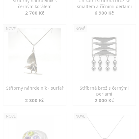
Stříbrný náhrdelník s
Unikátní stříbrná brož se
černým korálem
smaltem a říčními perlami
2 700 Kč
6 900 Kč
NOVÉ
NOVÉ
Stříbrný náhrdelník - surfař
Stříbrná brož s černými
perlami
2 300 Kč
2 000 Kč
NOVÉ
NOVÉ