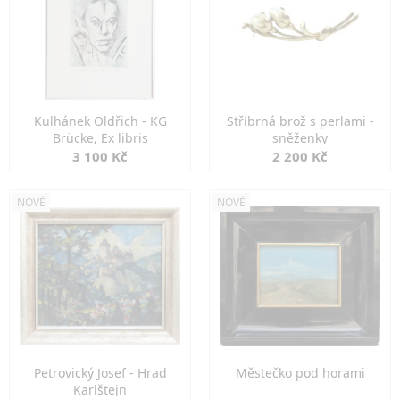
Kulhánek Oldřich - KG
Stříbrná brož s perlami -
Brücke, Ex libris
sněženky
3 100 Kč
2 200 Kč
NOVÉ
NOVÉ
Petrovický Josef - Hrad
Městečko pod horami
Karlštejn