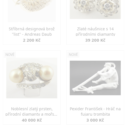
Stříbrná designová brož
Zlaté náušnice s 14
"list" - Andreas Daub
přírodními diamanty
2 200 Kč
39 200 Kč
NOVÉ
NOVÉ
Noblesní zlatý prsten,
Pexider František - Hráč na
přírodní diamanty a mořské
fujaru trombita
perly
40 000 Kč
3 000 Kč