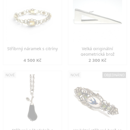
Stříbrný náramek s citríny
Velká oiriginální
geometrická brož
4 500 Kč
2 300 Kč
NOVÉ
NOVÉ
OBJEDNÁNO