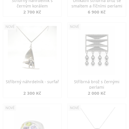
Stříbrný náhrdelník s
Unikátní stříbrná brož se
černým korálem
smaltem a říčními perlami
2 700 Kč
6 900 Kč
NOVÉ
NOVÉ
Stříbrný náhrdelník - surfař
Stříbrná brož s černými
perlami
2 300 Kč
2 000 Kč
NOVÉ
NOVÉ