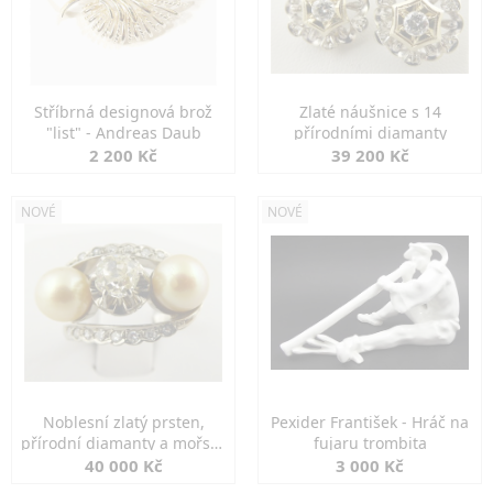
Stříbrná designová brož
Zlaté náušnice s 14
"list" - Andreas Daub
přírodními diamanty
2 200 Kč
39 200 Kč
NOVÉ
NOVÉ
Noblesní zlatý prsten,
Pexider František - Hráč na
přírodní diamanty a mořské
fujaru trombita
perly
40 000 Kč
3 000 Kč