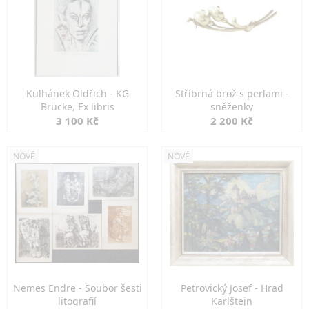
Kulhánek Oldřich - KG
Stříbrná brož s perlami -
Brücke, Ex libris
sněženky
3 100 Kč
2 200 Kč
NOVÉ
NOVÉ
Nemes Endre - Soubor šesti
Petrovický Josef - Hrad
litografií
Karlštejn