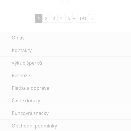
…
1
2
3
4
5
193
»
O nás
Kontakty
Výkup šperků
Recenze
Platba a doprava
Časté dotazy
Puncovní značky
Obchodní podmínky