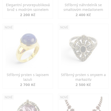
Elegantní prvorepubliková
Stříbrný náhrdelník se
brož s modrým spinelem
smaltovým medailonem
2 200 Kč
2 400 Kč
NOVÉ
NOVÉ
Stříbrný prsten s lapisem
Stříbrný prsten s onyxem a
lazuli
markazity
2 700 Kč
2 500 Kč
NOVÉ
NOVÉ