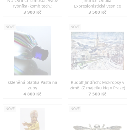
NU Cyril Chramosta: Výlov
Jindřich Otipka:
rybníka (komb.tech.)
Expresionistická vesnice
3 900 Kč
3 500 Kč
NOVÉ
NOVÉ
skleněná platika Pasta na
Rudolf Jindřich: Mokropsy v
zuby
zimě. (Z majetku Ng v Praze)
4 800 Kč
7 500 Kč
NOVÉ
NOVÉ