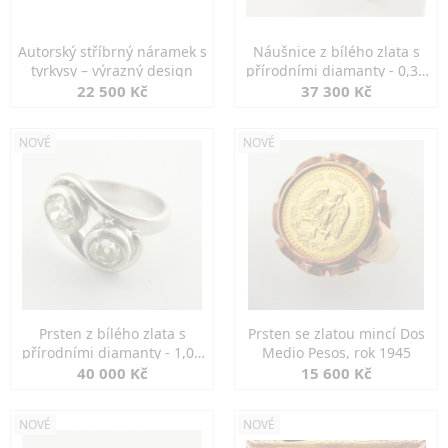
Autorský stříbrný náramek s
Náušnice z bílého zlata s
tyrkysy – výrazný design
přírodními diamanty - 0,30
ct
22 500 Kč
37 300 Kč
NOVÉ
NOVÉ
Prsten z bílého zlata s
Prsten se zlatou mincí Dos
přírodními diamanty - 1,00
Medio Pesos, rok 1945
ct
40 000 Kč
15 600 Kč
NOVÉ
NOVÉ