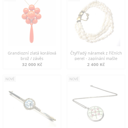
Grandiozní zlatá korálová
Čtyřřadý náramek z říčních
brož / závěs
perel - zapínání mašle
32 000 Kč
2 400 Kč
NOVÉ
NOVÉ