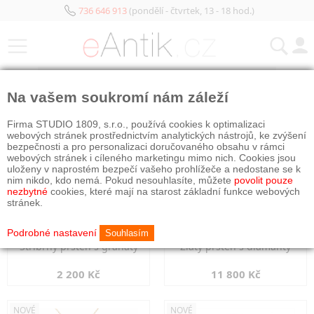
736 646 913
(pondělí - čtvrtek, 13 - 18 hod.)
KATEGORIE
Na vašem soukromí nám záleží
NOVÉ
NOVÉ
Firma STUDIO 1809, s.r.o., používá cookies k optimalizaci
webových stránek prostřednictvím analytických nástrojů, ke zvýšení
bezpečnosti a pro personalizaci doručovaného obsahu v rámci
webových stránek i cíleného marketingu mimo nich. Cookies jsou
uloženy v naprostém bezpečí vašeho prohlížeče a nedostane se k
nim nikdo, kdo nemá. Pokud nesouhlasíte, můžete
povolit pouze
nezbytné
cookies, které mají na starost základní funkce webových
stránek.
Podrobné nastavení
Souhlasím
Stříbrný prsten s granáty
Zlatý prsten s diamanty
2 200 Kč
11 800 Kč
NOVÉ
NOVÉ