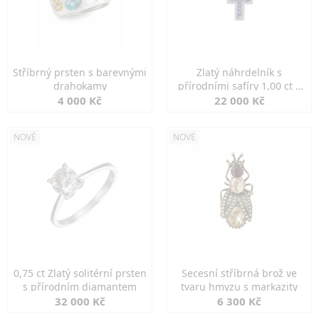
Stříbrný prsten s barevnými
Zlatý náhrdelník s
drahokamy
přírodními safíry 1,00 ct a
diamanty
4 000 Kč
22 000 Kč
NOVÉ
NOVÉ
0,75 ct Zlatý solitérní prsten
Secesní stříbrná brož ve
s přírodním diamantem
tvaru hmyzu s markazity
32 000 Kč
6 300 Kč