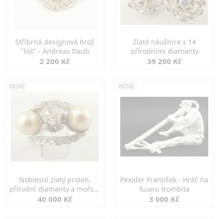
Stříbrná designová brož
Zlaté náušnice s 14
"list" - Andreas Daub
přírodními diamanty
2 200 Kč
39 200 Kč
NOVÉ
NOVÉ
Noblesní zlatý prsten,
Pexider František - Hráč na
přírodní diamanty a mořské
fujaru trombita
perly
40 000 Kč
3 000 Kč