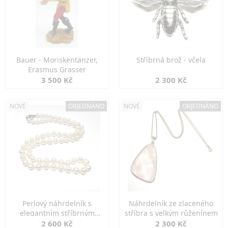
Bauer - Moriskentänzer,
Stříbrná brož - včela
Erasmus Grasser
3 500 Kč
2 300 Kč
NOVÉ
OBJEDNÁNO
NOVÉ
OBJEDNÁNO
Perlový náhrdelník s
Náhrdelník ze zlaceného
elegantním stříbrným
stříbra s velkým růženínem
zapínáním
2 600 Kč
2 300 Kč