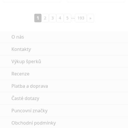
…
1
2
3
4
5
193
»
O nás
Kontakty
Výkup šperků
Recenze
Platba a doprava
Časté dotazy
Puncovní značky
Obchodní podmínky