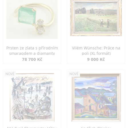
Prsten ze zlata s přírodním
Vilém Wünsche: Práce na
smaragdem a diamanty
poli (XL formát)
78 700 Kč
9 000 Kč
NOVÉ
NOVÉ