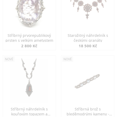
Stříbrný prvorepublikový
Starožitný náhrdelník s
prsten s velkým ametystem
českými granáty
2 800 Kč
18 500 Kč
NOVÉ
NOVÉ
Stříbrný náhrdelník s
Stříbrná brož s
kouřovým topazem a
bleděmodrými kameny -