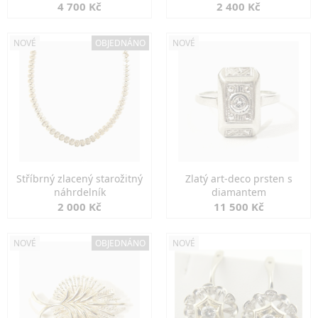
markazity
jemná elegance
4 700 Kč
2 400 Kč
NOVÉ
OBJEDNÁNO
NOVÉ
Stříbrný zlacený starožitný
Zlatý art-deco prsten s
náhrdelník
diamantem
2 000 Kč
11 500 Kč
NOVÉ
OBJEDNÁNO
NOVÉ