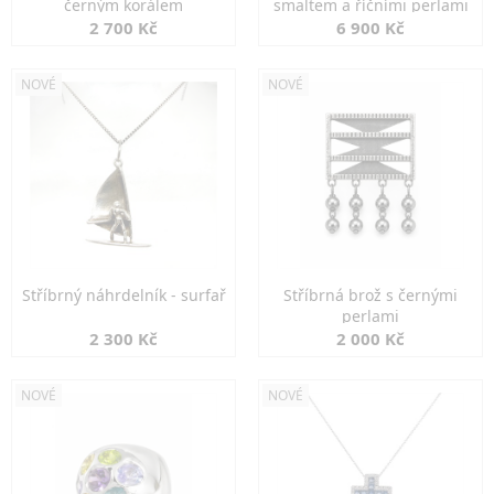
černým korálem
smaltem a říčními perlami
2 700 Kč
6 900 Kč
NOVÉ
NOVÉ
Stříbrný náhrdelník - surfař
Stříbrná brož s černými
perlami
2 300 Kč
2 000 Kč
NOVÉ
NOVÉ