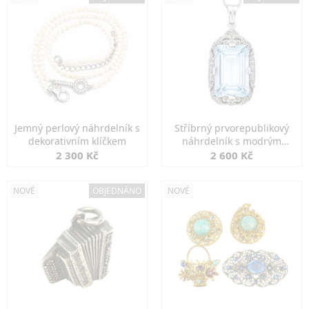
Jemný perlový náhrdelník s
Stříbrný prvorepublikový
dekorativním klíčkem
náhrdelník s modrým
spinelem
2 300 Kč
2 600 Kč
NOVÉ
OBJEDNÁNO
NOVÉ