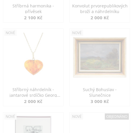
Stříbrná harmonika -
Konvolut prvorepublikových
přívěsek
broží a náhrdelníku
2 100 Kč
2 000 Kč
NOVÉ
NOVÉ
Stříbrný náhrdelník -
Suchý Bohuslav -
jantarové srdíčko Georg
Slunečnice
Kramer
2 000 Kč
3 000 Kč
NOVÉ
NOVÉ
OBJEDNÁNO