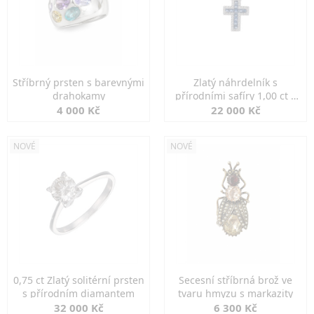
Stříbrný prsten s barevnými
Zlatý náhrdelník s
drahokamy
přírodními safíry 1,00 ct a
diamanty
4 000 Kč
22 000 Kč
NOVÉ
NOVÉ
0,75 ct Zlatý solitérní prsten
Secesní stříbrná brož ve
s přírodním diamantem
tvaru hmyzu s markazity
32 000 Kč
6 300 Kč