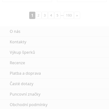
…
1
2
3
4
5
193
»
O nás
Kontakty
Výkup šperků
Recenze
Platba a doprava
Časté dotazy
Puncovní značky
Obchodní podmínky