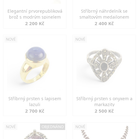
Elegantní prvorepubliková
Stříbrný náhrdelník se
brož s modrým spinelem
smaltovým medailonem
2 200 Kč
2 400 Kč
NOVÉ
NOVÉ
Stříbrný prsten s lapisem
Stříbrný prsten s onyxem a
lazuli
markazity
2 700 Kč
2 500 Kč
NOVÉ
OBJEDNÁNO
NOVÉ