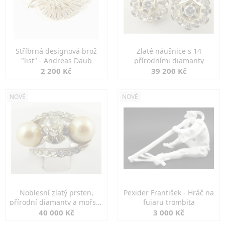
Stříbrná designová brož
Zlaté náušnice s 14
"list" - Andreas Daub
přírodními diamanty
2 200 Kč
39 200 Kč
NOVÉ
NOVÉ
Noblesní zlatý prsten,
Pexider František - Hráč na
přírodní diamanty a mořské
fujaru trombita
perly
40 000 Kč
3 000 Kč