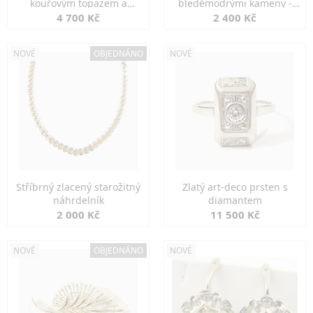
kouřovým topazem a
bleděmodrými kameny -
markazity
jemná elegance
4 700 Kč
2 400 Kč
NOVÉ
OBJEDNÁNO
NOVÉ
Stříbrný zlacený starožitný
Zlatý art-deco prsten s
náhrdelník
diamantem
2 000 Kč
11 500 Kč
NOVÉ
OBJEDNÁNO
NOVÉ