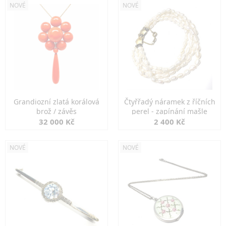
NOVÉ
NOVÉ
Grandiozní zlatá korálová
Čtyřřadý náramek z říčních
brož / závěs
perel - zapínání mašle
32 000 Kč
2 400 Kč
NOVÉ
NOVÉ