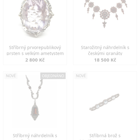
Stříbrný prvorepublikový
Starožitný náhrdelník s
prsten s velkým ametystem
českými granáty
2 800 Kč
18 500 Kč
NOVÉ
OBJEDNÁNO
NOVÉ
Stříbrný náhrdelník s
Stříbrná brož s