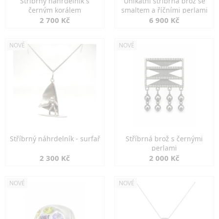
Stříbrný náhrdelník s
Unikátní stříbrná brož se
černým korálem
smaltem a říčními perlami
2 700 Kč
6 900 Kč
NOVÉ
NOVÉ
Stříbrný náhrdelník - surfař
Stříbrná brož s černými
perlami
2 300 Kč
2 000 Kč
NOVÉ
NOVÉ