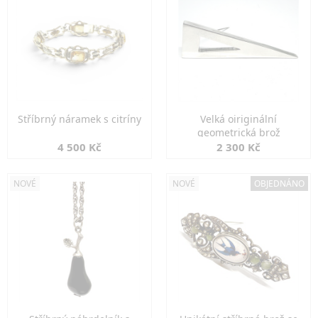
Stříbrný náramek s citríny
Velká oiriginální
geometrická brož
4 500 Kč
2 300 Kč
NOVÉ
NOVÉ
OBJEDNÁNO