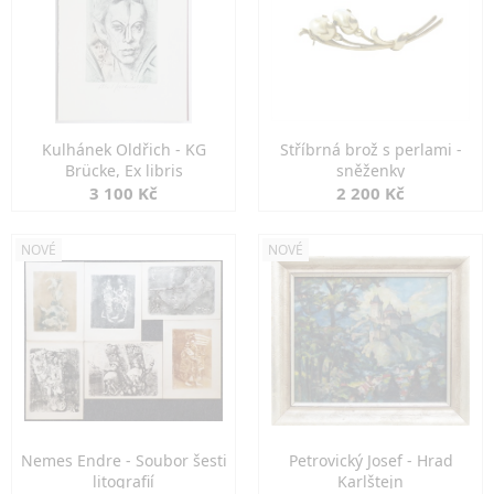
Kulhánek Oldřich - KG
Stříbrná brož s perlami -
Brücke, Ex libris
sněženky
3 100 Kč
2 200 Kč
NOVÉ
NOVÉ
Nemes Endre - Soubor šesti
Petrovický Josef - Hrad
litografií
Karlštejn