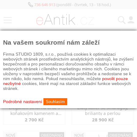
736 646 913
(pondělí - čtvrtek, 13 - 18 hod.)
KATEGORIE
Na vašem soukromí nám záleží
NOVÉ
OBJEDNÁNO
NOVÉ
OBJEDNÁNO
Firma STUDIO 1809, s.r.o., používá cookies k optimalizaci
webových stránek prostřednictvím analytických nástrojů, ke zvýšení
bezpečnosti a pro personalizaci doručovaného obsahu v rámci
webových stránek i cíleného marketingu mimo nich. Cookies jsou
uloženy v naprostém bezpečí vašeho prohlížeče a nedostane se k
nim nikdo, kdo nemá. Pokud nesouhlasíte, můžete
povolit pouze
nezbytné
cookies, které mají na starost základní funkce webových
stránek.
Podrobné nastavení
Souhlasím
Elegantní stříbrná brož s
Zlatý kolier se smaragdy,
koňakovým kamenem a
brilianty a perlou
markazity
2 700 Kč
28 900 Kč
NOVÉ
OBJEDNÁNO
NOVÉ
OBJEDNÁNO