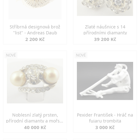
Stříbrná designová brož
Zlaté náušnice s 14
"list" - Andreas Daub
přírodními diamanty
2 200 Kč
39 200 Kč
NOVÉ
NOVÉ
Noblesní zlatý prsten,
Pexider František - Hráč na
přírodní diamanty a mořské
fujaru trombita
perly
40 000 Kč
3 000 Kč