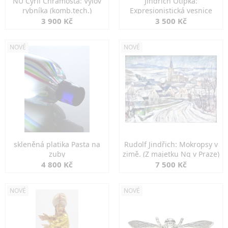
NU Cyril Chramosta: Výlov
Jindřich Otipka:
rybníka (komb.tech.)
Expresionistická vesnice
3 900 Kč
3 500 Kč
NOVÉ
NOVÉ
skleněná platika Pasta na
Rudolf Jindřich: Mokropsy v
zuby
zimě. (Z majetku Ng v Praze)
4 800 Kč
7 500 Kč
NOVÉ
NOVÉ