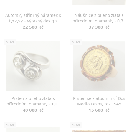
Autorský stříbrný náramek s
Náušnice z bílého zlata s
tyrkysy – výrazný design
přírodními diamanty - 0,30
ct
22 500 Kč
37 300 Kč
NOVÉ
NOVÉ
Prsten z bílého zlata s
Prsten se zlatou mincí Dos
přírodními diamanty - 1,00
Medio Pesos, rok 1945
ct
40 000 Kč
15 600 Kč
NOVÉ
NOVÉ