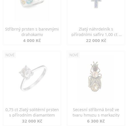
Stříbrný prsten s barevnými
Zlatý náhrdelník s
drahokamy
přírodními safíry 1,00 ct a
diamanty
4 000 Kč
22 000 Kč
NOVÉ
NOVÉ
0,75 ct Zlatý solitérní prsten
Secesní stříbrná brož ve
s přírodním diamantem
tvaru hmyzu s markazity
32 000 Kč
6 300 Kč