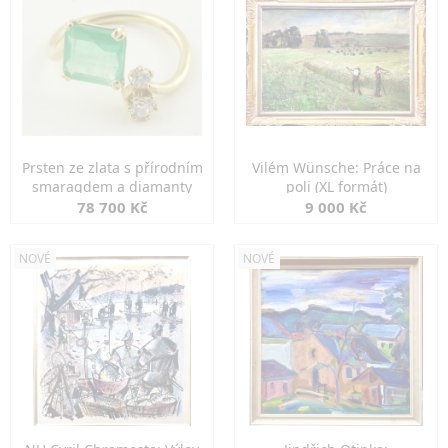
Prsten ze zlata s přírodním
Vilém Wünsche: Práce na
smaragdem a diamanty
poli (XL formát)
78 700 Kč
9 000 Kč
NOVÉ
NOVÉ