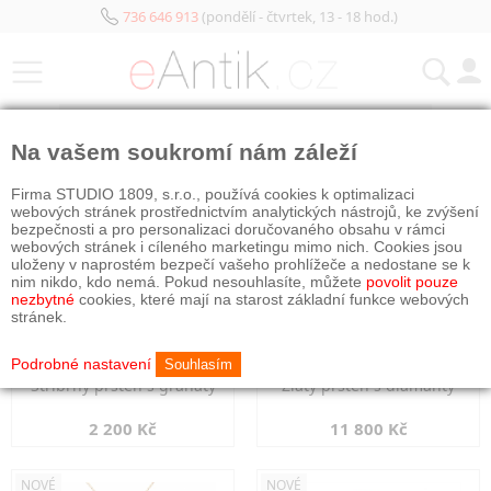
736 646 913
(pondělí - čtvrtek, 13 - 18 hod.)
KATEGORIE
Na vašem soukromí nám záleží
NOVÉ
NOVÉ
Firma STUDIO 1809, s.r.o., používá cookies k optimalizaci
webových stránek prostřednictvím analytických nástrojů, ke zvýšení
bezpečnosti a pro personalizaci doručovaného obsahu v rámci
webových stránek i cíleného marketingu mimo nich. Cookies jsou
uloženy v naprostém bezpečí vašeho prohlížeče a nedostane se k
nim nikdo, kdo nemá. Pokud nesouhlasíte, můžete
povolit pouze
nezbytné
cookies, které mají na starost základní funkce webových
stránek.
Podrobné nastavení
Souhlasím
Stříbrný prsten s granáty
Zlatý prsten s diamanty
2 200 Kč
11 800 Kč
NOVÉ
NOVÉ