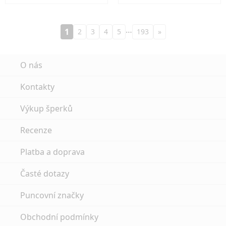
…
1
2
3
4
5
193
»
O nás
Kontakty
Výkup šperků
Recenze
Platba a doprava
Časté dotazy
Puncovní značky
Obchodní podmínky