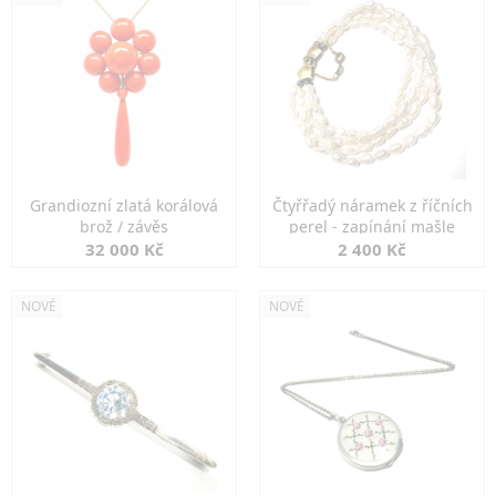
Grandiozní zlatá korálová
Čtyřřadý náramek z říčních
brož / závěs
perel - zapínání mašle
32 000 Kč
2 400 Kč
NOVÉ
NOVÉ