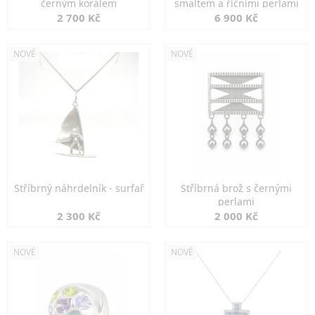
černým korálem
smaltem a říčními perlami
2 700 Kč
6 900 Kč
NOVÉ
NOVÉ
Stříbrný náhrdelník - surfař
Stříbrná brož s černými
perlami
2 300 Kč
2 000 Kč
NOVÉ
NOVÉ