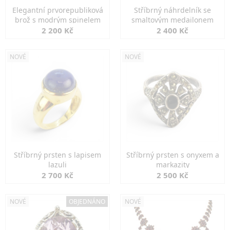
Elegantní prvorepubliková
Stříbrný náhrdelník se
brož s modrým spinelem
smaltovým medailonem
2 200 Kč
2 400 Kč
NOVÉ
NOVÉ
Stříbrný prsten s lapisem
Stříbrný prsten s onyxem a
lazuli
markazity
2 700 Kč
2 500 Kč
NOVÉ
OBJEDNÁNO
NOVÉ