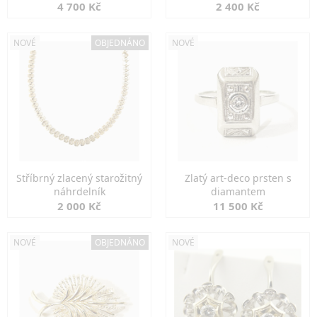
markazity
jemná elegance
4 700 Kč
2 400 Kč
NOVÉ
OBJEDNÁNO
NOVÉ
Stříbrný zlacený starožitný
Zlatý art-deco prsten s
náhrdelník
diamantem
2 000 Kč
11 500 Kč
NOVÉ
OBJEDNÁNO
NOVÉ