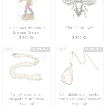
Bauer - Moriskentänzer,
Stříbrná brož - včela
Erasmus Grasser
3 500 Kč
2 300 Kč
NOVÉ
OBJEDNÁNO
NOVÉ
OBJEDNÁNO
Perlový náhrdelník s
Náhrdelník ze zlaceného
elegantním stříbrným
stříbra s velkým růženínem
zapínáním
2 600 Kč
2 300 Kč