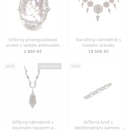
Stříbrný prvorepublikový
Starožitný náhrdelník s
prsten s velkým ametystem
českými granáty
2 800 Kč
18 500 Kč
NOVÉ
OBJEDNÁNO
NOVÉ
Stříbrný náhrdelník s
Stříbrná brož s
kouřovým topazem a
bleděmodrými kameny -