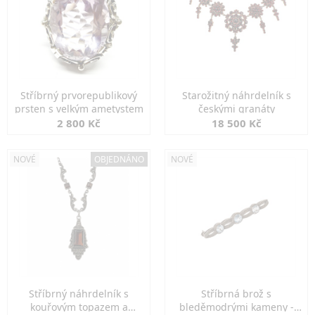
Stříbrný prvorepublikový
Starožitný náhrdelník s
prsten s velkým ametystem
českými granáty
2 800 Kč
18 500 Kč
NOVÉ
OBJEDNÁNO
NOVÉ
Stříbrný náhrdelník s
Stříbrná brož s
kouřovým topazem a
bleděmodrými kameny -