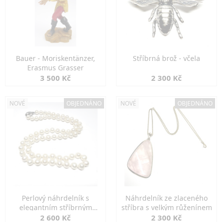
Bauer - Moriskentänzer,
Stříbrná brož - včela
Erasmus Grasser
3 500 Kč
2 300 Kč
NOVÉ
OBJEDNÁNO
NOVÉ
OBJEDNÁNO
Perlový náhrdelník s
Náhrdelník ze zlaceného
elegantním stříbrným
stříbra s velkým růženínem
zapínáním
2 600 Kč
2 300 Kč