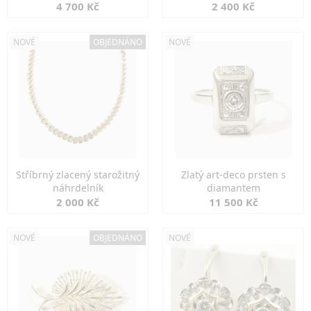
markazity
jemná elegance
4 700 Kč
2 400 Kč
NOVÉ
OBJEDNÁNO
NOVÉ
Stříbrný zlacený starožitný
Zlatý art-deco prsten s
náhrdelník
diamantem
2 000 Kč
11 500 Kč
NOVÉ
OBJEDNÁNO
NOVÉ