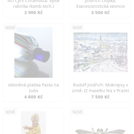
NU Cyril Chramosta: Výlov
Jindřich Otipka:
rybníka (komb.tech.)
Expresionistická vesnice
3 900 Kč
3 500 Kč
NOVÉ
NOVÉ
skleněná platika Pasta na
Rudolf Jindřich: Mokropsy v
zuby
zimě. (Z majetku Ng v Praze)
4 800 Kč
7 500 Kč
NOVÉ
NOVÉ