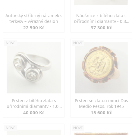
Autorský stříbrný náramek s
Náušnice z bílého zlata s
tyrkysy – výrazný design
přírodními diamanty - 0,30
ct
22 500 Kč
37 300 Kč
NOVÉ
NOVÉ
Prsten z bílého zlata s
Prsten se zlatou mincí Dos
přírodními diamanty - 1,00
Medio Pesos, rok 1945
ct
40 000 Kč
15 600 Kč
NOVÉ
NOVÉ