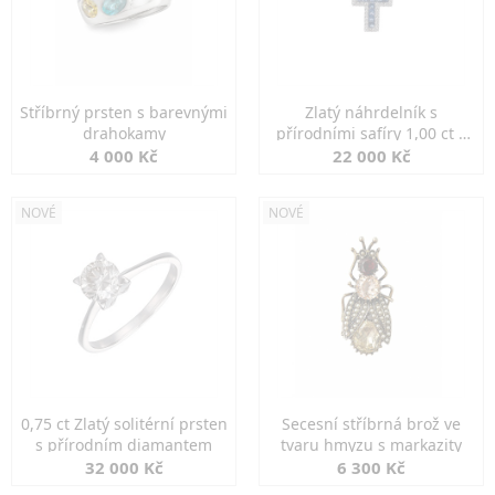
Stříbrný prsten s barevnými
Zlatý náhrdelník s
drahokamy
přírodními safíry 1,00 ct a
diamanty
4 000 Kč
22 000 Kč
NOVÉ
NOVÉ
0,75 ct Zlatý solitérní prsten
Secesní stříbrná brož ve
s přírodním diamantem
tvaru hmyzu s markazity
32 000 Kč
6 300 Kč