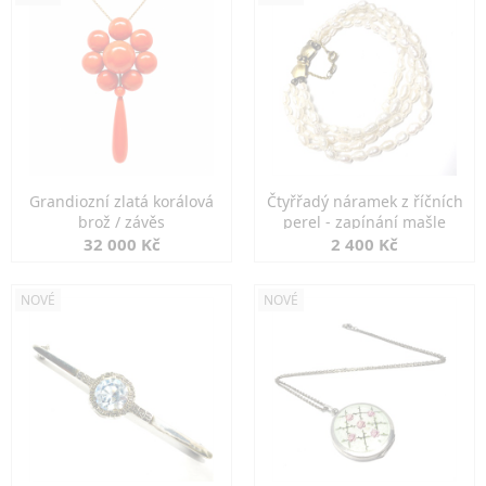
Grandiozní zlatá korálová
Čtyřřadý náramek z říčních
brož / závěs
perel - zapínání mašle
32 000 Kč
2 400 Kč
NOVÉ
NOVÉ