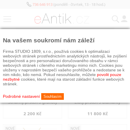
736 646 913
(pondělí - čtvrtek, 13 - 18 hod.)
KATEGORIE
Na vašem soukromí nám záleží
NOVÉ
NOVÉ
Firma STUDIO 1809, s.r.o., používá cookies k optimalizaci
webových stránek prostřednictvím analytických nástrojů, ke zvýšení
bezpečnosti a pro personalizaci doručovaného obsahu v rámci
webových stránek i cíleného marketingu mimo nich. Cookies jsou
uloženy v naprostém bezpečí vašeho prohlížeče a nedostane se k
nim nikdo, kdo nemá. Pokud nesouhlasíte, můžete
povolit pouze
nezbytné
cookies, které mají na starost základní funkce webových
stránek.
Podrobné nastavení
Souhlasím
Stříbrný prsten s granáty
Zlatý prsten s diamanty
2 200 Kč
11 800 Kč
NOVÉ
NOVÉ