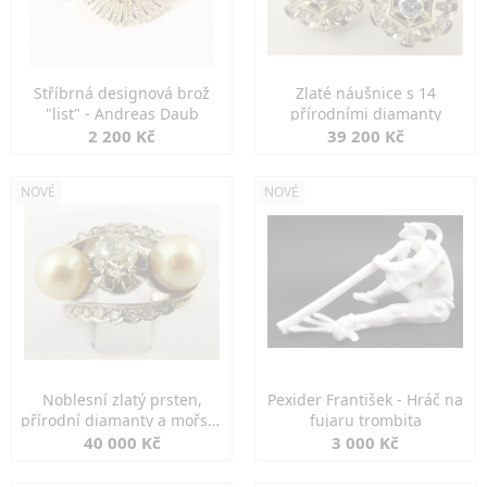
Stříbrná designová brož
Zlaté náušnice s 14
"list" - Andreas Daub
přírodními diamanty
2 200 Kč
39 200 Kč
NOVÉ
NOVÉ
Noblesní zlatý prsten,
Pexider František - Hráč na
přírodní diamanty a mořské
fujaru trombita
perly
40 000 Kč
3 000 Kč