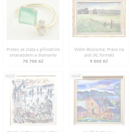
Prsten ze zlata s přírodním
Vilém Wünsche: Práce na
smaragdem a diamanty
poli (XL formát)
78 700 Kč
9 000 Kč
NOVÉ
NOVÉ