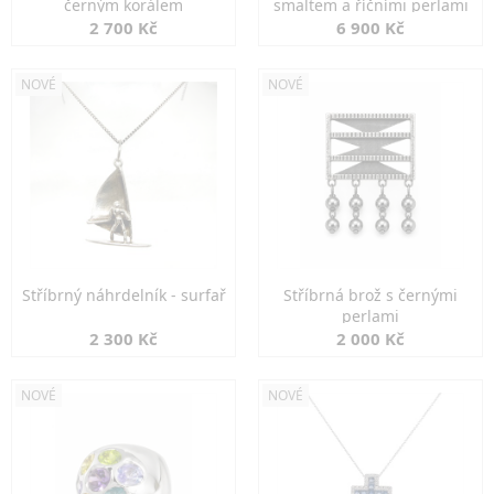
černým korálem
smaltem a říčními perlami
2 700 Kč
6 900 Kč
NOVÉ
NOVÉ
Stříbrný náhrdelník - surfař
Stříbrná brož s černými
perlami
2 300 Kč
2 000 Kč
NOVÉ
NOVÉ