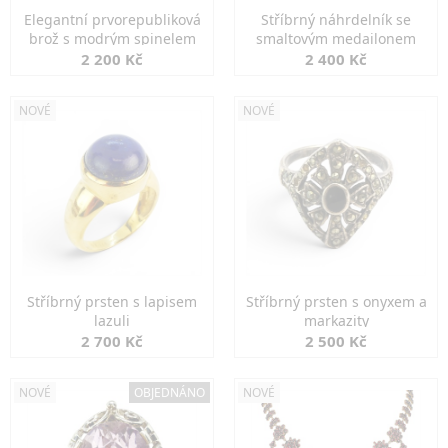
Elegantní prvorepubliková
Stříbrný náhrdelník se
brož s modrým spinelem
smaltovým medailonem
2 200 Kč
2 400 Kč
NOVÉ
NOVÉ
Stříbrný prsten s lapisem
Stříbrný prsten s onyxem a
lazuli
markazity
2 700 Kč
2 500 Kč
NOVÉ
OBJEDNÁNO
NOVÉ