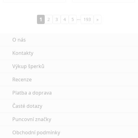
…
1
2
3
4
5
193
»
O nás
Kontakty
Výkup šperků
Recenze
Platba a doprava
Časté dotazy
Puncovní značky
Obchodní podmínky