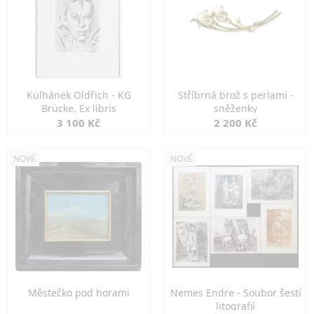
Kulhánek Oldřich - KG
Stříbrná brož s perlami -
Brücke, Ex libris
sněženky
3 100 Kč
2 200 Kč
NOVÉ
NOVÉ
Městečko pod horami
Nemes Endre - Soubor šesti
litografií