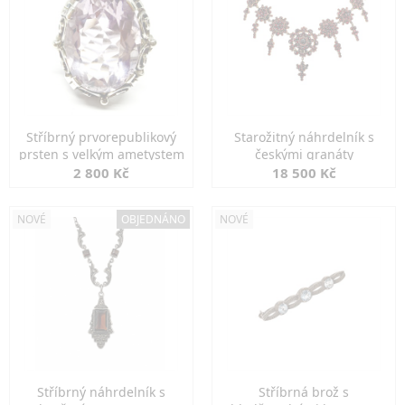
Stříbrný prvorepublikový
Starožitný náhrdelník s
prsten s velkým ametystem
českými granáty
2 800 Kč
18 500 Kč
NOVÉ
OBJEDNÁNO
NOVÉ
Stříbrný náhrdelník s
Stříbrná brož s