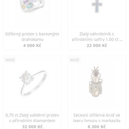
Stříbrný prsten s barevnými
Zlatý náhrdelník s
drahokamy
přírodními safíry 1,00 ct a
diamanty
4 000 Kč
22 000 Kč
NOVÉ
NOVÉ
0,75 ct Zlatý solitérní prsten
Secesní stříbrná brož ve
s přírodním diamantem
tvaru hmyzu s markazity
32 000 Kč
6 300 Kč