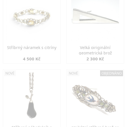
Stříbrný náramek s citríny
Velká oiriginální
geometrická brož
4 500 Kč
2 300 Kč
NOVÉ
NOVÉ
OBJEDNÁNO