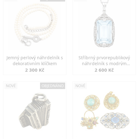
Jemný perlový náhrdelník s
Stříbrný prvorepublikový
dekorativním klíčkem
náhrdelník s modrým
spinelem
2 300 Kč
2 600 Kč
NOVÉ
OBJEDNÁNO
NOVÉ