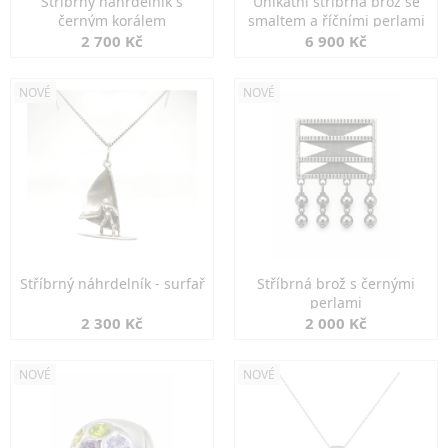
Stříbrný náhrdelník s
Unikátní stříbrná brož se
černým korálem
smaltem a říčními perlami
2 700 Kč
6 900 Kč
NOVÉ
NOVÉ
Stříbrný náhrdelník - surfař
Stříbrná brož s černými
perlami
2 300 Kč
2 000 Kč
NOVÉ
NOVÉ