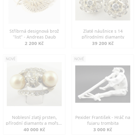
Stříbrná designová brož
Zlaté náušnice s 14
"list" - Andreas Daub
přírodními diamanty
2 200 Kč
39 200 Kč
NOVÉ
NOVÉ
Noblesní zlatý prsten,
Pexider František - Hráč na
přírodní diamanty a mořské
fujaru trombita
perly
40 000 Kč
3 000 Kč