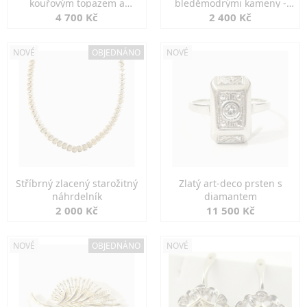
kouřovým topazem a
bleděmodrými kameny -
markazity
jemná elegance
4 700 Kč
2 400 Kč
NOVÉ
OBJEDNÁNO
NOVÉ
Stříbrný zlacený starožitný
Zlatý art-deco prsten s
náhrdelník
diamantem
2 000 Kč
11 500 Kč
NOVÉ
OBJEDNÁNO
NOVÉ