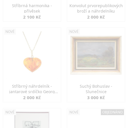
Stříbrná harmonika -
Konvolut prvorepublikových
přívěsek
broží a náhrdelníku
2 100 Kč
2 000 Kč
NOVÉ
NOVÉ
Stříbrný náhrdelník -
Suchý Bohuslav -
jantarové srdíčko Georg
Slunečnice
Kramer
2 000 Kč
3 000 Kč
NOVÉ
NOVÉ
OBJEDNÁNO