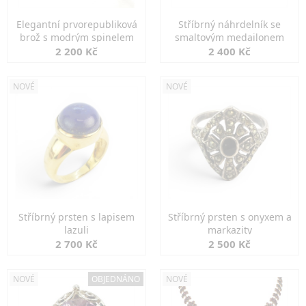
Elegantní prvorepubliková
Stříbrný náhrdelník se
brož s modrým spinelem
smaltovým medailonem
2 200 Kč
2 400 Kč
NOVÉ
NOVÉ
Stříbrný prsten s lapisem
Stříbrný prsten s onyxem a
lazuli
markazity
2 700 Kč
2 500 Kč
NOVÉ
OBJEDNÁNO
NOVÉ