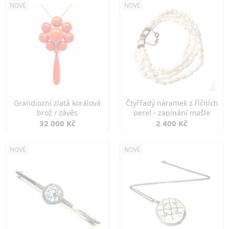
NOVÉ
NOVÉ
Grandiozní zlatá korálová
Čtyřřadý náramek z říčních
brož / závěs
perel - zapínání mašle
32 000 Kč
2 400 Kč
NOVÉ
NOVÉ