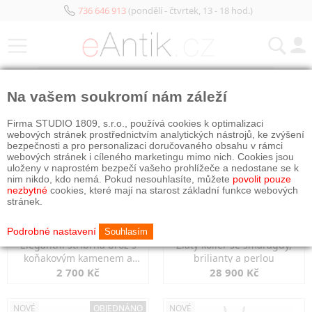
736 646 913
(pondělí - čtvrtek, 13 - 18 hod.)
KATEGORIE
Na vašem soukromí nám záleží
NOVÉ
NOVÉ
Firma STUDIO 1809, s.r.o., používá cookies k optimalizaci
webových stránek prostřednictvím analytických nástrojů, ke zvýšení
bezpečnosti a pro personalizaci doručovaného obsahu v rámci
webových stránek i cíleného marketingu mimo nich. Cookies jsou
uloženy v naprostém bezpečí vašeho prohlížeče a nedostane se k
nim nikdo, kdo nemá. Pokud nesouhlasíte, můžete
povolit pouze
nezbytné
cookies, které mají na starost základní funkce webových
stránek.
Podrobné nastavení
Souhlasím
Elegantní stříbrná brož s
Zlatý kolier se smaragdy,
koňakovým kamenem a
brilianty a perlou
markazity
2 700 Kč
28 900 Kč
NOVÉ
OBJEDNÁNO
NOVÉ