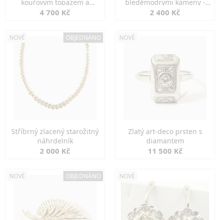
kouřovým topazem a
bleděmodrými kameny -
markazity
jemná elegance
4 700 Kč
2 400 Kč
NOVÉ
OBJEDNÁNO
NOVÉ
Stříbrný zlacený starožitný
Zlatý art-deco prsten s
náhrdelník
diamantem
2 000 Kč
11 500 Kč
NOVÉ
OBJEDNÁNO
NOVÉ