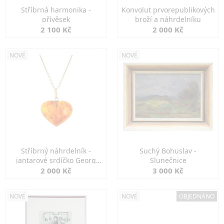
Stříbrná harmonika -
Konvolut prvorepublikových
přívěsek
broží a náhrdelníku
2 100 Kč
2 000 Kč
NOVÉ
NOVÉ
Stříbrný náhrdelník -
Suchý Bohuslav -
jantarové srdíčko Georg
Slunečnice
Kramer
2 000 Kč
3 000 Kč
NOVÉ
NOVÉ
OBJEDNÁNO