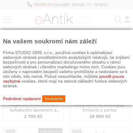
736 646 913
(pondělí - čtvrtek, 13 - 18 hod.)
KATEGORIE
Na vašem soukromí nám záleží
NOVÉ
NOVÉ
Firma STUDIO 1809, s.r.o., používá cookies k optimalizaci
webových stránek prostřednictvím analytických nástrojů, ke zvýšení
bezpečnosti a pro personalizaci doručovaného obsahu v rámci
webových stránek i cíleného marketingu mimo nich. Cookies jsou
uloženy v naprostém bezpečí vašeho prohlížeče a nedostane se k
nim nikdo, kdo nemá. Pokud nesouhlasíte, můžete
povolit pouze
nezbytné
cookies, které mají na starost základní funkce webových
stránek.
Podrobné nastavení
Souhlasím
Elegantní stříbrná brož s
Zlatý kolier se smaragdy,
koňakovým kamenem a
brilianty a perlou
markazity
2 700 Kč
28 900 Kč
NOVÉ
OBJEDNÁNO
NOVÉ