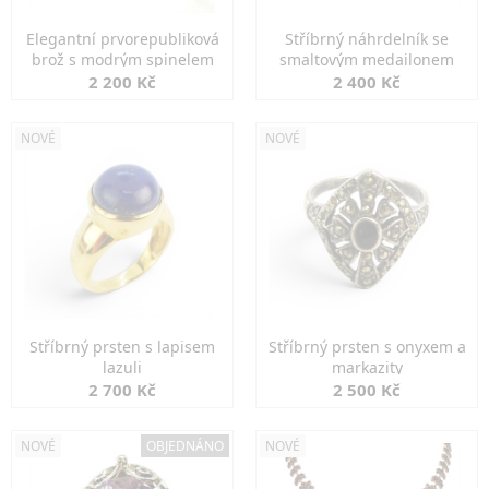
Elegantní prvorepubliková
Stříbrný náhrdelník se
brož s modrým spinelem
smaltovým medailonem
2 200 Kč
2 400 Kč
NOVÉ
NOVÉ
Stříbrný prsten s lapisem
Stříbrný prsten s onyxem a
lazuli
markazity
2 700 Kč
2 500 Kč
NOVÉ
OBJEDNÁNO
NOVÉ