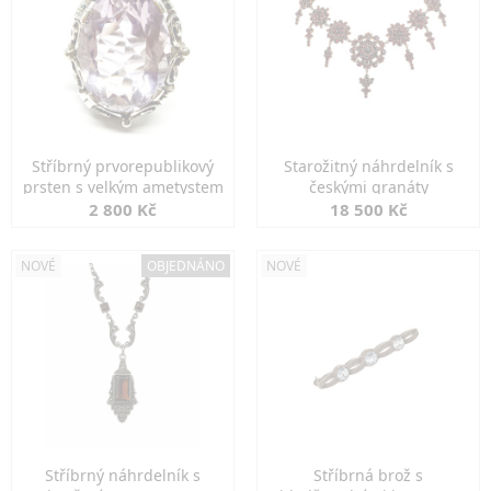
Stříbrný prvorepublikový
Starožitný náhrdelník s
prsten s velkým ametystem
českými granáty
2 800 Kč
18 500 Kč
NOVÉ
OBJEDNÁNO
NOVÉ
Stříbrný náhrdelník s
Stříbrná brož s