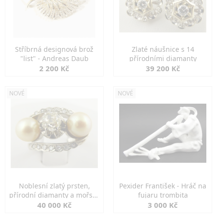
Stříbrná designová brož
Zlaté náušnice s 14
"list" - Andreas Daub
přírodními diamanty
2 200 Kč
39 200 Kč
NOVÉ
NOVÉ
Noblesní zlatý prsten,
Pexider František - Hráč na
přírodní diamanty a mořské
fujaru trombita
perly
40 000 Kč
3 000 Kč