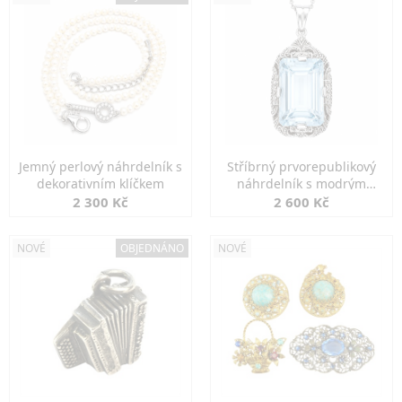
Jemný perlový náhrdelník s
Stříbrný prvorepublikový
dekorativním klíčkem
náhrdelník s modrým
spinelem
2 300 Kč
2 600 Kč
NOVÉ
OBJEDNÁNO
NOVÉ