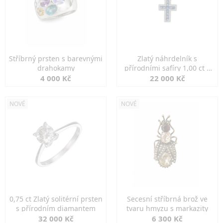
Stříbrný prsten s barevnými
Zlatý náhrdelník s
drahokamy
přírodními safíry 1,00 ct a
diamanty
4 000 Kč
22 000 Kč
NOVÉ
NOVÉ
0,75 ct Zlatý solitérní prsten
Secesní stříbrná brož ve
s přírodním diamantem
tvaru hmyzu s markazity
32 000 Kč
6 300 Kč