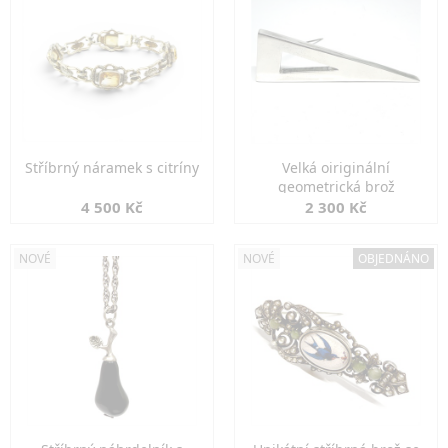
Stříbrný náramek s citríny
Velká oiriginální
geometrická brož
4 500 Kč
2 300 Kč
NOVÉ
NOVÉ
OBJEDNÁNO