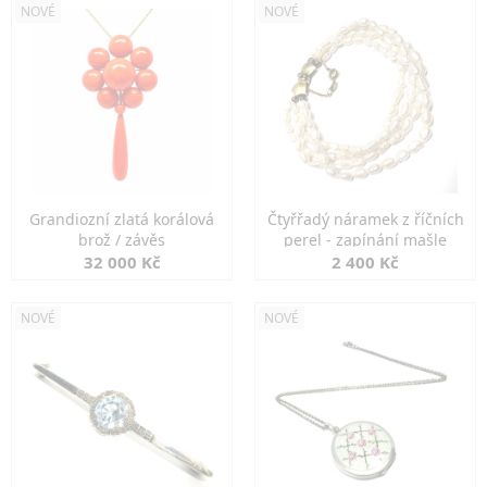
NOVÉ
NOVÉ
Grandiozní zlatá korálová
Čtyřřadý náramek z říčních
brož / závěs
perel - zapínání mašle
32 000 Kč
2 400 Kč
NOVÉ
NOVÉ