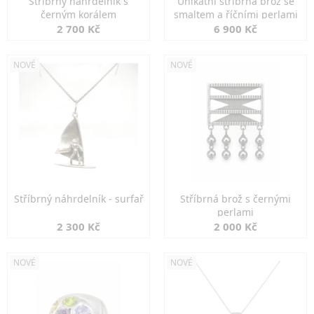
Stříbrný náhrdelník s
Unikátní stříbrná brož se
černým korálem
smaltem a říčními perlami
2 700 Kč
6 900 Kč
NOVÉ
NOVÉ
Stříbrný náhrdelník - surfař
Stříbrná brož s černými
perlami
2 300 Kč
2 000 Kč
NOVÉ
NOVÉ