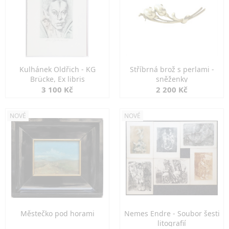
Kulhánek Oldřich - KG
Stříbrná brož s perlami -
Brücke, Ex libris
sněženky
3 100 Kč
2 200 Kč
NOVÉ
NOVÉ
Městečko pod horami
Nemes Endre - Soubor šesti
litografií