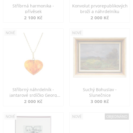
Stříbrná harmonika -
Konvolut prvorepublikových
přívěsek
broží a náhrdelníku
2 100 Kč
2 000 Kč
NOVÉ
NOVÉ
Stříbrný náhrdelník -
Suchý Bohuslav -
jantarové srdíčko Georg
Slunečnice
Kramer
2 000 Kč
3 000 Kč
NOVÉ
NOVÉ
OBJEDNÁNO