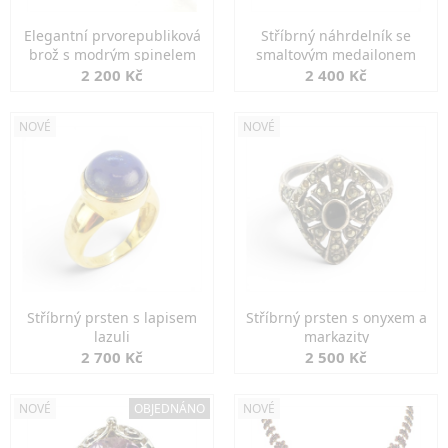
Elegantní prvorepubliková
Stříbrný náhrdelník se
brož s modrým spinelem
smaltovým medailonem
2 200 Kč
2 400 Kč
NOVÉ
NOVÉ
Stříbrný prsten s lapisem
Stříbrný prsten s onyxem a
lazuli
markazity
2 700 Kč
2 500 Kč
NOVÉ
OBJEDNÁNO
NOVÉ