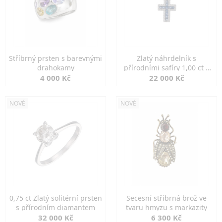
Stříbrný prsten s barevnými
Zlatý náhrdelník s
drahokamy
přírodními safíry 1,00 ct a
diamanty
4 000 Kč
22 000 Kč
NOVÉ
NOVÉ
0,75 ct Zlatý solitérní prsten
Secesní stříbrná brož ve
s přírodním diamantem
tvaru hmyzu s markazity
32 000 Kč
6 300 Kč