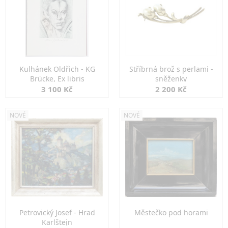
Kulhánek Oldřich - KG
Stříbrná brož s perlami -
Brücke, Ex libris
sněženky
3 100 Kč
2 200 Kč
NOVÉ
NOVÉ
Petrovický Josef - Hrad
Městečko pod horami
Karlštejn