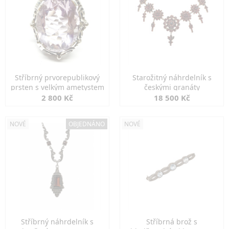
Stříbrný prvorepublikový
Starožitný náhrdelník s
prsten s velkým ametystem
českými granáty
2 800 Kč
18 500 Kč
NOVÉ
OBJEDNÁNO
NOVÉ
Stříbrný náhrdelník s
Stříbrná brož s