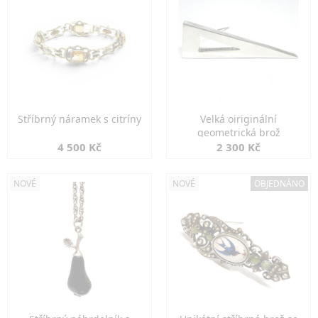
Stříbrný náramek s citríny
Velká oiriginální
geometrická brož
4 500 Kč
2 300 Kč
NOVÉ
NOVÉ
OBJEDNÁNO