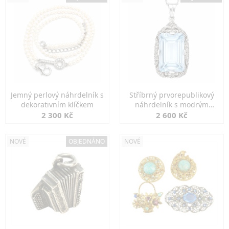
Jemný perlový náhrdelník s
Stříbrný prvorepublikový
dekorativním klíčkem
náhrdelník s modrým
spinelem
2 300 Kč
2 600 Kč
NOVÉ
OBJEDNÁNO
NOVÉ