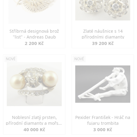
Stříbrná designová brož
Zlaté náušnice s 14
"list" - Andreas Daub
přírodními diamanty
2 200 Kč
39 200 Kč
NOVÉ
NOVÉ
Noblesní zlatý prsten,
Pexider František - Hráč na
přírodní diamanty a mořské
fujaru trombita
perly
40 000 Kč
3 000 Kč