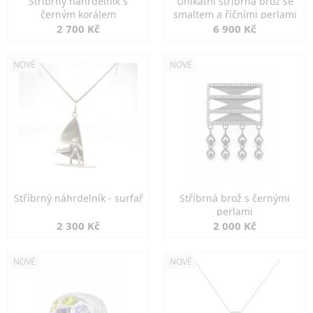
Stříbrný náhrdelník s
Unikátní stříbrná brož se
černým korálem
smaltem a říčními perlami
2 700 Kč
6 900 Kč
NOVÉ
NOVÉ
Stříbrný náhrdelník - surfař
Stříbrná brož s černými
perlami
2 300 Kč
2 000 Kč
NOVÉ
NOVÉ