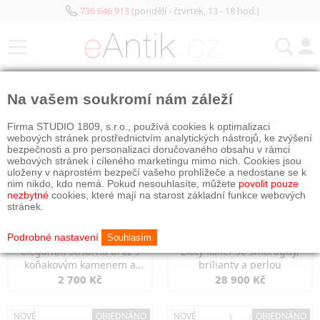
736 646 913
(pondělí - čtvrtek, 13 - 18 hod.)
KATEGORIE
Na vašem soukromí nám záleží
NOVÉ
NOVÉ
Firma STUDIO 1809, s.r.o., používá cookies k optimalizaci
webových stránek prostřednictvím analytických nástrojů, ke zvýšení
bezpečnosti a pro personalizaci doručovaného obsahu v rámci
webových stránek i cíleného marketingu mimo nich. Cookies jsou
uloženy v naprostém bezpečí vašeho prohlížeče a nedostane se k
nim nikdo, kdo nemá. Pokud nesouhlasíte, můžete
povolit pouze
nezbytné
cookies, které mají na starost základní funkce webových
stránek.
Podrobné nastavení
Souhlasím
Elegantní stříbrná brož s
Zlatý kolier se smaragdy,
koňakovým kamenem a
brilianty a perlou
markazity
2 700 Kč
28 900 Kč
NOVÉ
OBJEDNÁNO
NOVÉ
OBJEDNÁNO