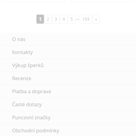
…
1
2
3
4
5
193
»
O nás
Kontakty
Výkup šperků
Recenze
Platba a doprava
Časté dotazy
Puncovní značky
Obchodní podmínky