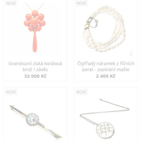
NOVÉ
NOVÉ
Grandiozní zlatá korálová
Čtyřřadý náramek z říčních
brož / závěs
perel - zapínání mašle
32 000 Kč
2 400 Kč
NOVÉ
NOVÉ