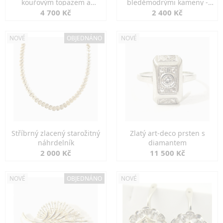
kouřovým topazem a
bleděmodrými kameny -
markazity
jemná elegance
4 700 Kč
2 400 Kč
NOVÉ
OBJEDNÁNO
NOVÉ
Stříbrný zlacený starožitný
Zlatý art-deco prsten s
náhrdelník
diamantem
2 000 Kč
11 500 Kč
NOVÉ
OBJEDNÁNO
NOVÉ