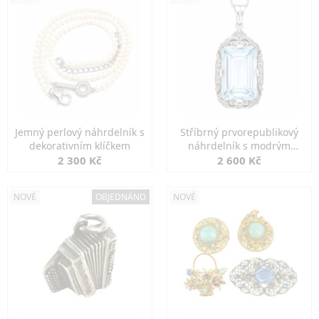
Jemný perlový náhrdelník s
Stříbrný prvorepublikový
dekorativním klíčkem
náhrdelník s modrým
spinelem
2 300 Kč
2 600 Kč
NOVÉ
OBJEDNÁNO
NOVÉ