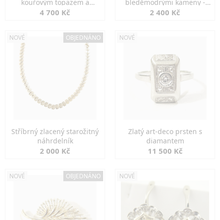
kouřovým topazem a
bleděmodrými kameny -
markazity
jemná elegance
4 700 Kč
2 400 Kč
NOVÉ
OBJEDNÁNO
NOVÉ
Stříbrný zlacený starožitný
Zlatý art-deco prsten s
náhrdelník
diamantem
2 000 Kč
11 500 Kč
NOVÉ
OBJEDNÁNO
NOVÉ