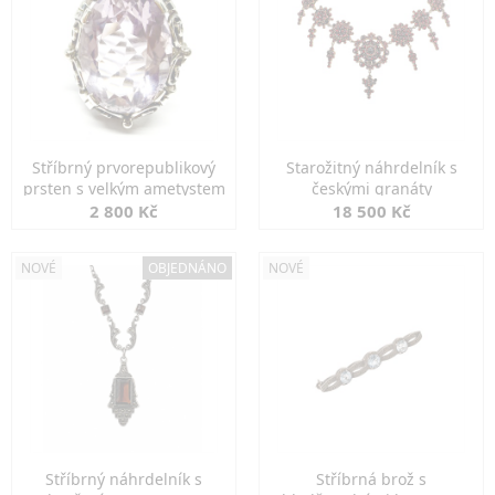
Stříbrný prvorepublikový
Starožitný náhrdelník s
prsten s velkým ametystem
českými granáty
2 800 Kč
18 500 Kč
NOVÉ
OBJEDNÁNO
NOVÉ
Stříbrný náhrdelník s
Stříbrná brož s