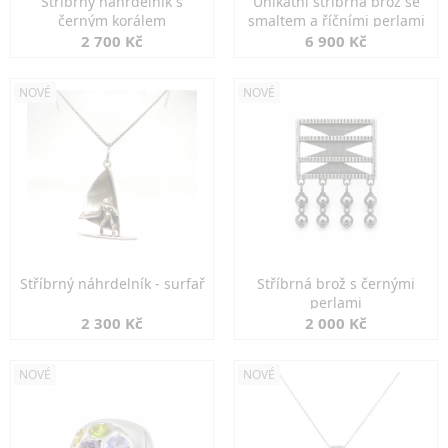
Stříbrný náhrdelník s
Unikátní stříbrná brož se
černým korálem
smaltem a říčními perlami
2 700 Kč
6 900 Kč
NOVÉ
NOVÉ
Stříbrný náhrdelník - surfař
Stříbrná brož s černými
perlami
2 300 Kč
2 000 Kč
NOVÉ
NOVÉ