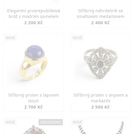
Elegantní prvorepubliková
Stříbrný náhrdelník se
brož s modrým spinelem
smaltovým medailonem
2 200 Kč
2 400 Kč
NOVÉ
NOVÉ
Stříbrný prsten s lapisem
Stříbrný prsten s onyxem a
lazuli
markazity
2 700 Kč
2 500 Kč
NOVÉ
OBJEDNÁNO
NOVÉ