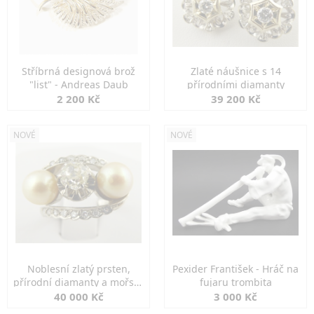
Stříbrná designová brož
Zlaté náušnice s 14
"list" - Andreas Daub
přírodními diamanty
2 200 Kč
39 200 Kč
NOVÉ
NOVÉ
Noblesní zlatý prsten,
Pexider František - Hráč na
přírodní diamanty a mořské
fujaru trombita
perly
40 000 Kč
3 000 Kč