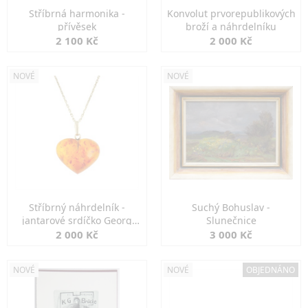
Stříbrná harmonika -
Konvolut prvorepublikových
přívěsek
broží a náhrdelníku
2 100 Kč
2 000 Kč
NOVÉ
NOVÉ
Stříbrný náhrdelník -
Suchý Bohuslav -
jantarové srdíčko Georg
Slunečnice
Kramer
2 000 Kč
3 000 Kč
NOVÉ
NOVÉ
OBJEDNÁNO