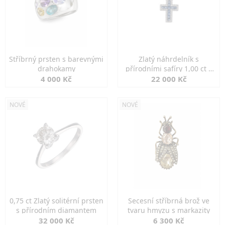
Stříbrný prsten s barevnými
Zlatý náhrdelník s
drahokamy
přírodními safíry 1,00 ct a
diamanty
4 000 Kč
22 000 Kč
NOVÉ
NOVÉ
0,75 ct Zlatý solitérní prsten
Secesní stříbrná brož ve
s přírodním diamantem
tvaru hmyzu s markazity
32 000 Kč
6 300 Kč