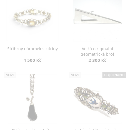
Stříbrný náramek s citríny
Velká oiriginální
geometrická brož
4 500 Kč
2 300 Kč
NOVÉ
NOVÉ
OBJEDNÁNO