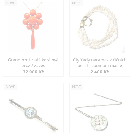
NOVÉ
NOVÉ
Grandiozní zlatá korálová
Čtyřřadý náramek z říčních
brož / závěs
perel - zapínání mašle
32 000 Kč
2 400 Kč
NOVÉ
NOVÉ