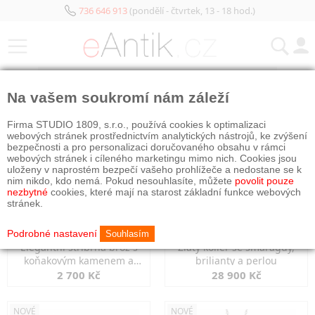
736 646 913
(pondělí - čtvrtek, 13 - 18 hod.)
KATEGORIE
Na vašem soukromí nám záleží
NOVÉ
NOVÉ
Firma STUDIO 1809, s.r.o., používá cookies k optimalizaci
webových stránek prostřednictvím analytických nástrojů, ke zvýšení
bezpečnosti a pro personalizaci doručovaného obsahu v rámci
webových stránek i cíleného marketingu mimo nich. Cookies jsou
uloženy v naprostém bezpečí vašeho prohlížeče a nedostane se k
nim nikdo, kdo nemá. Pokud nesouhlasíte, můžete
povolit pouze
nezbytné
cookies, které mají na starost základní funkce webových
stránek.
Podrobné nastavení
Souhlasím
Elegantní stříbrná brož s
Zlatý kolier se smaragdy,
koňakovým kamenem a
brilianty a perlou
markazity
2 700 Kč
28 900 Kč
NOVÉ
NOVÉ