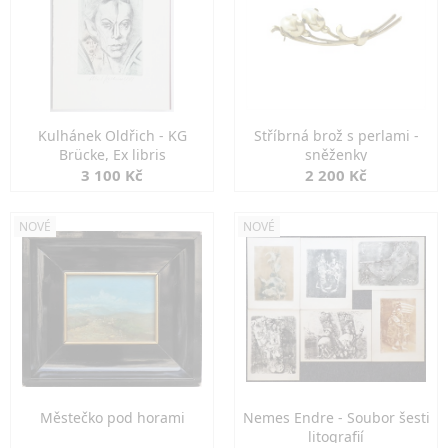
Kulhánek Oldřich - KG
Stříbrná brož s perlami -
Brücke, Ex libris
sněženky
3 100 Kč
2 200 Kč
NOVÉ
NOVÉ
Městečko pod horami
Nemes Endre - Soubor šesti
litografií