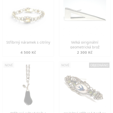
Stříbrný náramek s citríny
Velká oiriginální
geometrická brož
4 500 Kč
2 300 Kč
NOVÉ
NOVÉ
OBJEDNÁNO