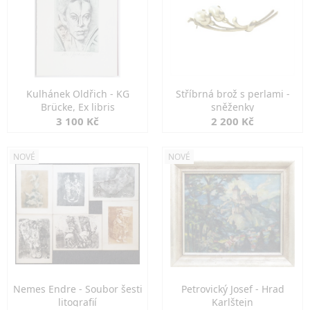
Kulhánek Oldřich - KG
Stříbrná brož s perlami -
Brücke, Ex libris
sněženky
3 100 Kč
2 200 Kč
NOVÉ
NOVÉ
Nemes Endre - Soubor šesti
Petrovický Josef - Hrad
litografií
Karlštejn