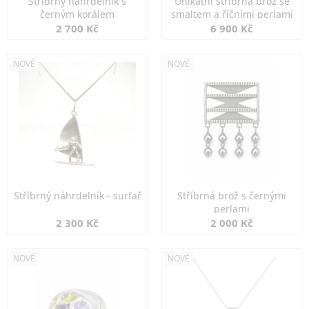
Stříbrný náhrdelník s
Unikátní stříbrná brož se
černým korálem
smaltem a říčními perlami
2 700 Kč
6 900 Kč
NOVÉ
NOVÉ
Stříbrný náhrdelník - surfař
Stříbrná brož s černými
perlami
2 300 Kč
2 000 Kč
NOVÉ
NOVÉ