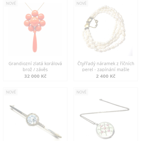
NOVÉ
NOVÉ
Grandiozní zlatá korálová
Čtyřřadý náramek z říčních
brož / závěs
perel - zapínání mašle
32 000 Kč
2 400 Kč
NOVÉ
NOVÉ