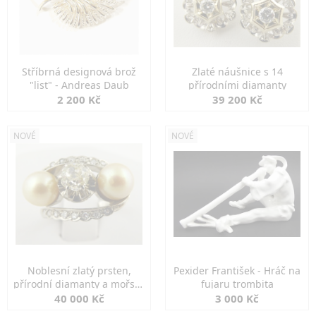
Stříbrná designová brož
Zlaté náušnice s 14
"list" - Andreas Daub
přírodními diamanty
2 200 Kč
39 200 Kč
NOVÉ
NOVÉ
Noblesní zlatý prsten,
Pexider František - Hráč na
přírodní diamanty a mořské
fujaru trombita
perly
40 000 Kč
3 000 Kč