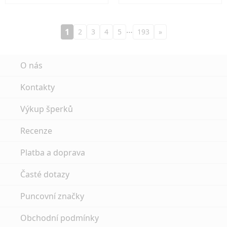
…
1
2
3
4
5
193
»
O nás
Kontakty
Výkup šperků
Recenze
Platba a doprava
Časté dotazy
Puncovní značky
Obchodní podmínky