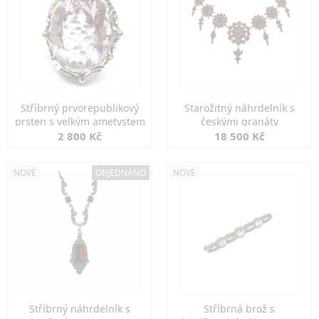
Stříbrný prvorepublikový
Starožitný náhrdelník s
prsten s velkým ametystem
českými granáty
2 800 Kč
18 500 Kč
NOVÉ
OBJEDNÁNO
NOVÉ
Stříbrný náhrdelník s
Stříbrná brož s