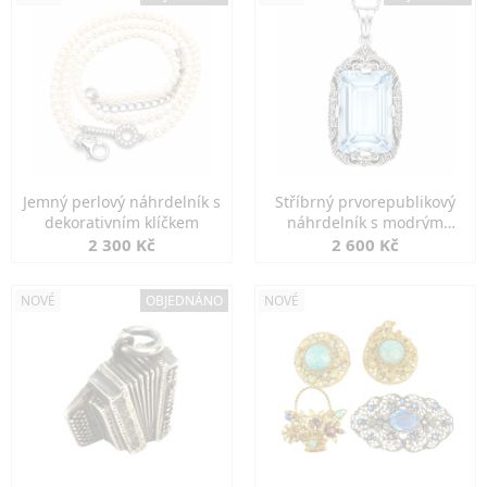
Jemný perlový náhrdelník s
Stříbrný prvorepublikový
dekorativním klíčkem
náhrdelník s modrým
spinelem
2 300 Kč
2 600 Kč
NOVÉ
OBJEDNÁNO
NOVÉ