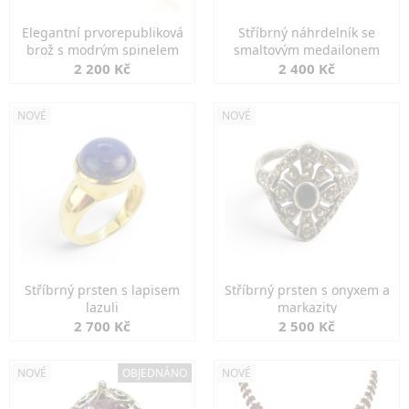
Elegantní prvorepubliková
Stříbrný náhrdelník se
brož s modrým spinelem
smaltovým medailonem
2 200 Kč
2 400 Kč
NOVÉ
NOVÉ
Stříbrný prsten s lapisem
Stříbrný prsten s onyxem a
lazuli
markazity
2 700 Kč
2 500 Kč
NOVÉ
OBJEDNÁNO
NOVÉ