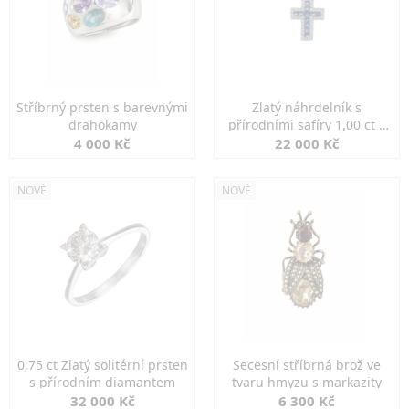
Stříbrný prsten s barevnými
Zlatý náhrdelník s
drahokamy
přírodními safíry 1,00 ct a
diamanty
4 000 Kč
22 000 Kč
NOVÉ
NOVÉ
0,75 ct Zlatý solitérní prsten
Secesní stříbrná brož ve
s přírodním diamantem
tvaru hmyzu s markazity
32 000 Kč
6 300 Kč