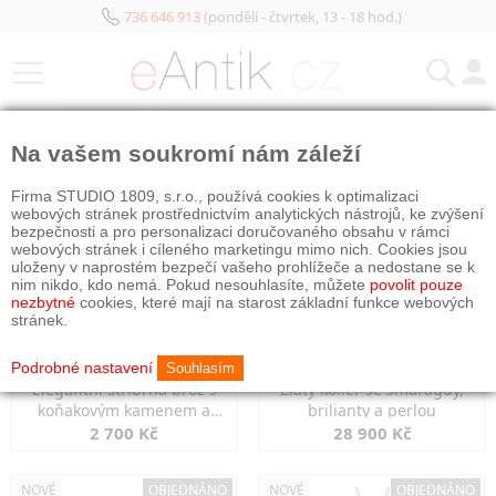
736 646 913
(pondělí - čtvrtek, 13 - 18 hod.)
KATEGORIE
Na vašem soukromí nám záleží
NOVÉ
NOVÉ
OBJEDNÁNO
Firma STUDIO 1809, s.r.o., používá cookies k optimalizaci
webových stránek prostřednictvím analytických nástrojů, ke zvýšení
bezpečnosti a pro personalizaci doručovaného obsahu v rámci
webových stránek i cíleného marketingu mimo nich. Cookies jsou
uloženy v naprostém bezpečí vašeho prohlížeče a nedostane se k
nim nikdo, kdo nemá. Pokud nesouhlasíte, můžete
povolit pouze
nezbytné
cookies, které mají na starost základní funkce webových
stránek.
Podrobné nastavení
Souhlasím
Elegantní stříbrná brož s
Zlatý kolier se smaragdy,
koňakovým kamenem a
brilianty a perlou
markazity
2 700 Kč
28 900 Kč
NOVÉ
OBJEDNÁNO
NOVÉ
OBJEDNÁNO