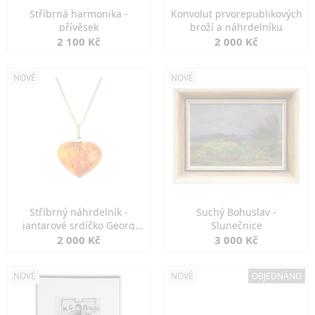
Stříbrná harmonika -
Konvolut prvorepublikových
přívěsek
broží a náhrdelníku
2 100 Kč
2 000 Kč
NOVÉ
NOVÉ
Stříbrný náhrdelník -
Suchý Bohuslav -
jantarové srdíčko Georg
Slunečnice
Kramer
2 000 Kč
3 000 Kč
NOVÉ
NOVÉ
OBJEDNÁNO