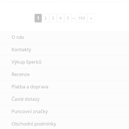
…
1
2
3
4
5
193
»
O nás
Kontakty
Výkup šperků
Recenze
Platba a doprava
Časté dotazy
Puncovní značky
Obchodní podmínky