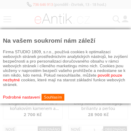
736 646 913
(pondělí - čtvrtek, 13 - 18 hod.)
KATEGORIE
Na vašem soukromí nám záleží
NOVÉ
OBJEDNÁNO
NOVÉ
OBJEDNÁNO
Firma STUDIO 1809, s.r.o., používá cookies k optimalizaci
webových stránek prostřednictvím analytických nástrojů, ke zvýšení
bezpečnosti a pro personalizaci doručovaného obsahu v rámci
webových stránek i cíleného marketingu mimo nich. Cookies jsou
uloženy v naprostém bezpečí vašeho prohlížeče a nedostane se k
nim nikdo, kdo nemá. Pokud nesouhlasíte, můžete
povolit pouze
nezbytné
cookies, které mají na starost základní funkce webových
stránek.
Podrobné nastavení
Souhlasím
Elegantní stříbrná brož s
Zlatý kolier se smaragdy,
koňakovým kamenem a
brilianty a perlou
markazity
2 700 Kč
28 900 Kč
NOVÉ
OBJEDNÁNO
NOVÉ
OBJEDNÁNO