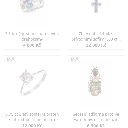
Stříbrný prsten s barevnými
Zlatý náhrdelník s
drahokamy
přírodními safíry 1,00 ct a
diamanty
4 000 Kč
22 000 Kč
NOVÉ
NOVÉ
0,75 ct Zlatý solitérní prsten
Secesní stříbrná brož ve
s přírodním diamantem
tvaru hmyzu s markazity
32 000 Kč
6 300 Kč