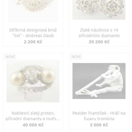
Stříbrná designová brož
Zlaté náušnice s 14
"list" - Andreas Daub
přírodními diamanty
2 200 Kč
39 200 Kč
NOVÉ
NOVÉ
Noblesní zlatý prsten,
Pexider František - Hráč na
přírodní diamanty a mořské
fujaru trombita
perly
40 000 Kč
3 000 Kč