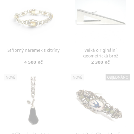
Stříbrný náramek s citríny
Velká oiriginální
geometrická brož
4 500 Kč
2 300 Kč
NOVÉ
NOVÉ
OBJEDNÁNO