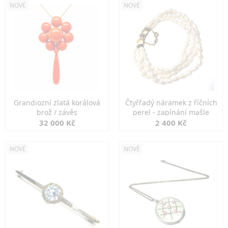
NOVÉ
NOVÉ
Grandiozní zlatá korálová
Čtyřřadý náramek z říčních
brož / závěs
perel - zapínání mašle
32 000 Kč
2 400 Kč
NOVÉ
NOVÉ