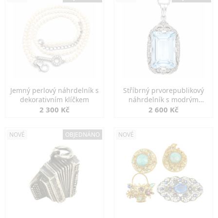
Jemný perlový náhrdelník s
Stříbrný prvorepublikový
dekorativním klíčkem
náhrdelník s modrým
spinelem
2 300 Kč
2 600 Kč
NOVÉ
OBJEDNÁNO
NOVÉ