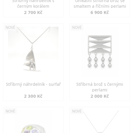
Stříbrný náhrdelník s
Unikátní stříbrná brož se
černým korálem
smaltem a říčními perlami
2 700 Kč
6 900 Kč
NOVÉ
NOVÉ
Stříbrný náhrdelník - surfař
Stříbrná brož s černými
perlami
2 300 Kč
2 000 Kč
NOVÉ
NOVÉ