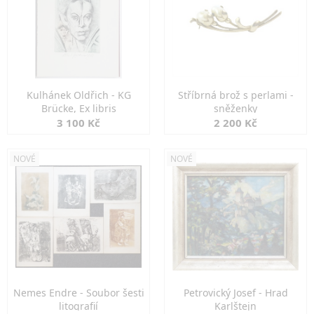
Kulhánek Oldřich - KG
Stříbrná brož s perlami -
Brücke, Ex libris
sněženky
3 100 Kč
2 200 Kč
NOVÉ
NOVÉ
Nemes Endre - Soubor šesti
Petrovický Josef - Hrad
litografií
Karlštejn