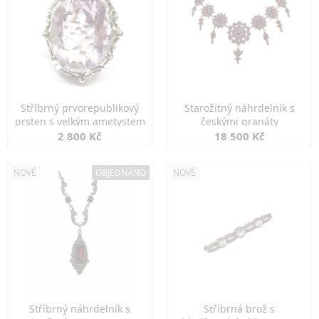
Stříbrný prvorepublikový
Starožitný náhrdelník s
prsten s velkým ametystem
českými granáty
2 800 Kč
18 500 Kč
NOVÉ
OBJEDNÁNO
NOVÉ
Stříbrný náhrdelník s
Stříbrná brož s