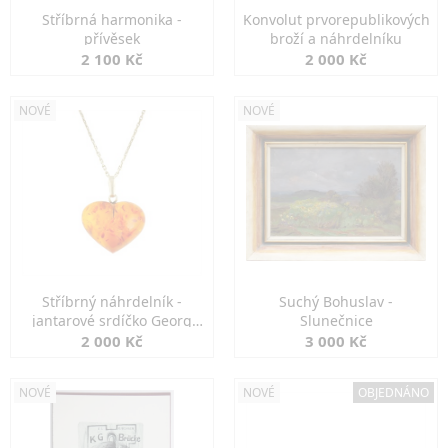
Stříbrná harmonika -
Konvolut prvorepublikových
přívěsek
broží a náhrdelníku
2 100 Kč
2 000 Kč
NOVÉ
NOVÉ
Stříbrný náhrdelník -
Suchý Bohuslav -
jantarové srdíčko Georg
Slunečnice
Kramer
2 000 Kč
3 000 Kč
NOVÉ
NOVÉ
OBJEDNÁNO