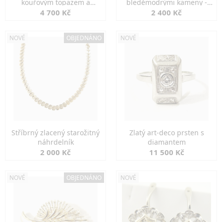
kouřovým topazem a
bleděmodrými kameny -
markazity
jemná elegance
4 700 Kč
2 400 Kč
NOVÉ
OBJEDNÁNO
NOVÉ
Stříbrný zlacený starožitný
Zlatý art-deco prsten s
náhrdelník
diamantem
2 000 Kč
11 500 Kč
NOVÉ
OBJEDNÁNO
NOVÉ