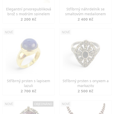
Elegantní prvorepubliková
Stříbrný náhrdelník se
brož s modrým spinelem
smaltovým medailonem
2 200 Kč
2 400 Kč
NOVÉ
NOVÉ
Stříbrný prsten s lapisem
Stříbrný prsten s onyxem a
lazuli
markazity
2 700 Kč
2 500 Kč
NOVÉ
OBJEDNÁNO
NOVÉ