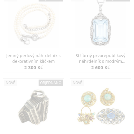
Jemný perlový náhrdelník s
Stříbrný prvorepublikový
dekorativním klíčkem
náhrdelník s modrým
spinelem
2 300 Kč
2 600 Kč
NOVÉ
OBJEDNÁNO
NOVÉ