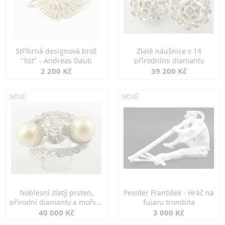
Stříbrná designová brož
Zlaté náušnice s 14
"list" - Andreas Daub
přírodními diamanty
2 200 Kč
39 200 Kč
NOVÉ
NOVÉ
Noblesní zlatý prsten,
Pexider František - Hráč na
přírodní diamanty a mořské
fujaru trombita
perly
40 000 Kč
3 000 Kč