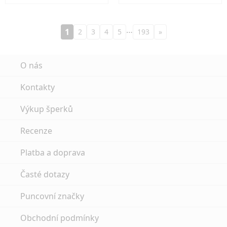
…
1
2
3
4
5
193
»
O nás
Kontakty
Výkup šperků
Recenze
Platba a doprava
Časté dotazy
Puncovní značky
Obchodní podmínky