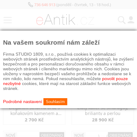
736 646 913
(pondělí - čtvrtek, 13 - 18 hod.)
KATEGORIE
Na vašem soukromí nám záleží
NOVÉ
OBJEDNÁNO
NOVÉ
OBJEDNÁNO
Firma STUDIO 1809, s.r.o., používá cookies k optimalizaci
webových stránek prostřednictvím analytických nástrojů, ke zvýšení
bezpečnosti a pro personalizaci doručovaného obsahu v rámci
webových stránek i cíleného marketingu mimo nich. Cookies jsou
uloženy v naprostém bezpečí vašeho prohlížeče a nedostane se k
nim nikdo, kdo nemá. Pokud nesouhlasíte, můžete
povolit pouze
nezbytné
cookies, které mají na starost základní funkce webových
stránek.
Podrobné nastavení
Souhlasím
Elegantní stříbrná brož s
Zlatý kolier se smaragdy,
koňakovým kamenem a
brilianty a perlou
markazity
2 700 Kč
28 900 Kč
NOVÉ
OBJEDNÁNO
NOVÉ
OBJEDNÁNO