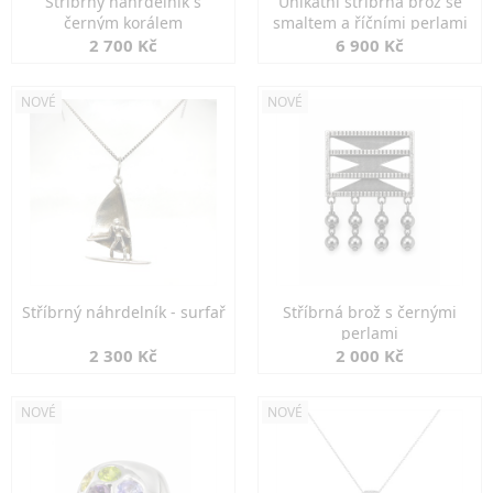
Stříbrný náhrdelník s
Unikátní stříbrná brož se
černým korálem
smaltem a říčními perlami
2 700 Kč
6 900 Kč
NOVÉ
NOVÉ
Stříbrný náhrdelník - surfař
Stříbrná brož s černými
perlami
2 300 Kč
2 000 Kč
NOVÉ
NOVÉ