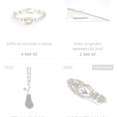
Stříbrný náramek s citríny
Velká oiriginální
geometrická brož
4 500 Kč
2 300 Kč
NOVÉ
NOVÉ
OBJEDNÁNO