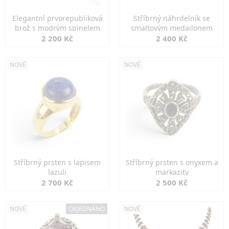
Elegantní prvorepubliková
Stříbrný náhrdelník se
brož s modrým spinelem
smaltovým medailonem
2 200 Kč
2 400 Kč
NOVÉ
NOVÉ
Stříbrný prsten s lapisem
Stříbrný prsten s onyxem a
lazuli
markazity
2 700 Kč
2 500 Kč
NOVÉ
OBJEDNÁNO
NOVÉ