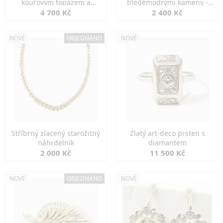
kouřovým topazem a
bleděmodrými kameny -
markazity
jemná elegance
4 700 Kč
2 400 Kč
NOVÉ
OBJEDNÁNO
NOVÉ
Stříbrný zlacený starožitný
Zlatý art-deco prsten s
náhrdelník
diamantem
2 000 Kč
11 500 Kč
NOVÉ
OBJEDNÁNO
NOVÉ