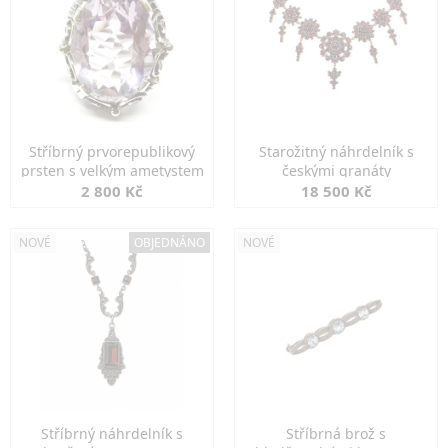
Stříbrný prvorepublikový
Starožitný náhrdelník s
prsten s velkým ametystem
českými granáty
2 800 Kč
18 500 Kč
NOVÉ
OBJEDNÁNO
NOVÉ
Stříbrný náhrdelník s
Stříbrná brož s