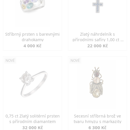
Stříbrný prsten s barevnými
Zlatý náhrdelník s
drahokamy
přírodními safíry 1,00 ct a
diamanty
4 000 Kč
22 000 Kč
NOVÉ
NOVÉ
0,75 ct Zlatý solitérní prsten
Secesní stříbrná brož ve
s přírodním diamantem
tvaru hmyzu s markazity
32 000 Kč
6 300 Kč