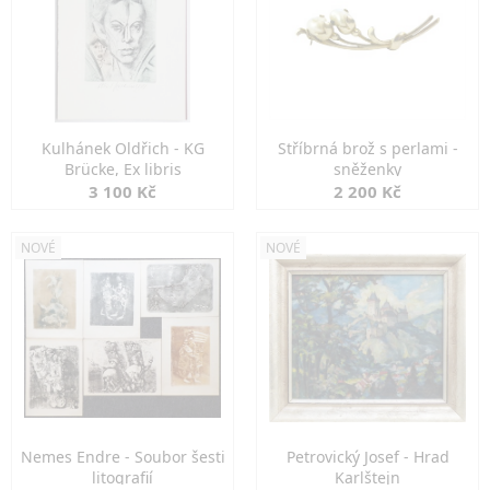
Kulhánek Oldřich - KG
Stříbrná brož s perlami -
Brücke, Ex libris
sněženky
3 100 Kč
2 200 Kč
NOVÉ
NOVÉ
Nemes Endre - Soubor šesti
Petrovický Josef - Hrad
litografií
Karlštejn