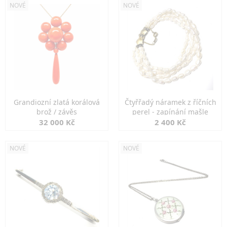
NOVÉ
NOVÉ
Grandiozní zlatá korálová
Čtyřřadý náramek z říčních
brož / závěs
perel - zapínání mašle
32 000 Kč
2 400 Kč
NOVÉ
NOVÉ