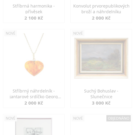
Stříbrná harmonika -
Konvolut prvorepublikových
přívěsek
broží a náhrdelníku
2 100 Kč
2 000 Kč
NOVÉ
NOVÉ
Stříbrný náhrdelník -
Suchý Bohuslav -
jantarové srdíčko Georg
Slunečnice
Kramer
2 000 Kč
3 000 Kč
NOVÉ
NOVÉ
OBJEDNÁNO