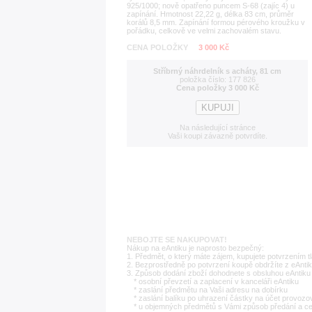
925/1000; nově opatřeno puncem S-68 (zajíc 4) u
zapínání. Hmotnost 22,22 g, délka 83 cm, průměr
korálů 8,5 mm. Zapínání formou pérového kroužku v
pořádku, celkově ve velmi zachovalém stavu.
CENA POLOŽKY
3 000 Kč
Stříbrný náhrdelník s acháty, 81 cm
položka číslo: 177 826
Cena položky 3 000 Kč
Na následující stránce
Vaši koupi závazně potvrdíte.
NEBOJTE SE NAKUPOVAT!
Nákup na eAntiku je naprosto bezpečný:
1. Předmět, o který máte zájem, kupujete potvrzením t
2. Bezprostředně po potvrzení koupě obdržíte z eAntik
3. Způsob dodání zboží dohodnete s obsluhou eAntiku 
* osobní převzetí a zaplacení v kanceláři eAntiku
* zaslání předmětu na Vaši adresu na dobírku
* zaslání balíku po uhrazení částky na účet provozo
* u objemných předmětů s Vámi způsob předání a c