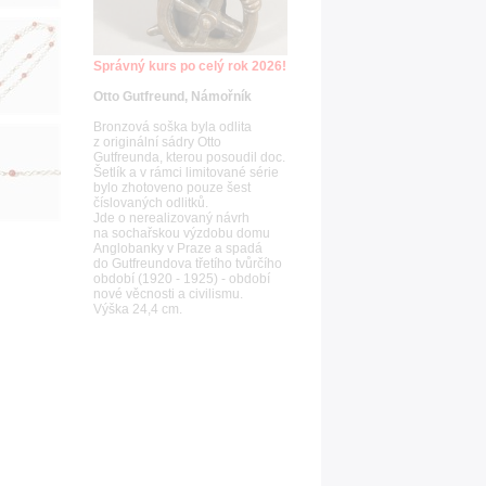
Správný kurs po celý rok 2026!
Otto Gutfreund, Námořník
Bronzová soška byla odlita
z originální sádry Otto
Gutfreunda, kterou posoudil doc.
Šetlík a v rámci limitované série
bylo zhotoveno pouze šest
číslovaných odlitků.
Jde o nerealizovaný návrh
na sochařskou výzdobu domu
Anglobanky v Praze a spadá
do Gutfreundova třetího tvůrčího
období (1920 - 1925) - období
nové věcnosti a civilismu.
Výška 24,4 cm.