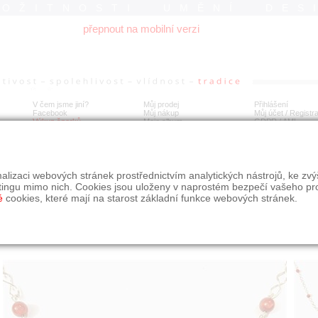
ROŽITNOSTI UMĚNÍ DES
přepnout na mobilní verzi
V čem jsme jiní?
Můj prodej
Přihlášení
Facebook
Můj nákup
Můj účet / Registr
Výkup šperků
Moje album
GDPR
/
AML
íbrný náhrdelník s acháty, 81 cm
alizaci webových stránek prostřednictvím analytických nástrojů, ke zv
tingu mimo nich. Cookies jsou uloženy v naprostém bezpečí vašeho pr
é
cookies, které mají na starost základní funkce webových stránek.
Í
MÍSTO EXPEDICE
Počet návštěv: 475
poslat příteli
Praha
uložit do alba
dotaz na prodejce