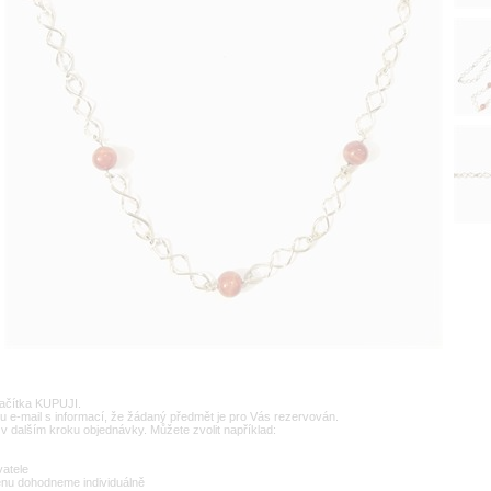
lačítka KUPUJI.
u e-mail s informací, že žádaný předmět je pro Vás rezervován.
v dalším kroku objednávky. Můžete zvolit například:
vatele
enu dohodneme individuálně