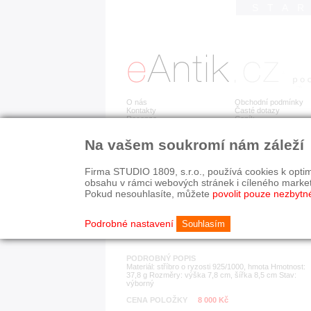
STA
O nás
Obchodní podmínky
Kontakty
Časté dotazy
Recenze
Ceník
Na vašem soukromí nám záleží
Detail položky
č. 183 421
Stř
Firma STUDIO 1809, s.r.o., používá cookies k optim
obsahu v rámci webových stránek i cíleného marke
Pokud nesouhlasíte, můžete
povolit pouze nezbytn
KATEGORIE
HISTORICKÉ OBDOB
brože
od r. 1940
Podrobné nastavení
Souhlasím
PODROBNÝ POPIS
Materiál: stříbro o ryzosti 925/1000, hmota Hmotnost:
37,8 g Rozměry: výška 7,8 cm, šířka 8,5 cm Stav:
výborný
CENA POLOŽKY
8 000 Kč