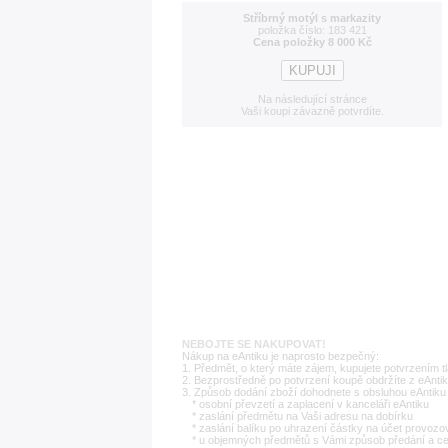
Stříbrný motýl s markazity
položka číslo: 183 421
Cena položky 8 000 Kč
Na následující stránce
Vaši koupi závazně potvrdíte.
NEBOJTE SE NAKUPOVAT!
Nákup na eAntiku je naprosto bezpečný:
1. Předmět, o který máte zájem, kupujete potvrzením t
2. Bezprostředně po potvrzení koupě obdržíte z eAntik
3. Způsob dodání zboží dohodnete s obsluhou eAntiku 
* osobní převzetí a zaplacení v kanceláři eAntiku
* zaslání předmětu na Vaši adresu na dobírku
* zaslání balíku po uhrazení částky na účet provozo
* u objemných předmětů s Vámi způsob předání a c