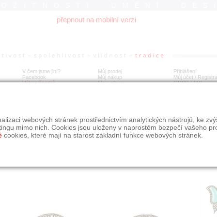
ROŽITNOSTI UMĚNÍ DES
přepnout na mobilní verzi
V čem jsme jiní?
Můj prodej
Přihlášení
Facebook
Můj nákup
Můj účet / Registr
Výkup šperků
Moje album
GDPR
/
AML
íbrný motýl s markazity
alizaci webových stránek prostřednictvím analytických nástrojů, ke zv
tingu mimo nich. Cookies jsou uloženy v naprostém bezpečí vašeho pr
é
cookies, které mají na starost základní funkce webových stránek.
Í
MÍSTO EXPEDICE
Počet návštěv: 164
poslat příteli
Moravskoslezský kraj
uložit do alba
dotaz na prodejce