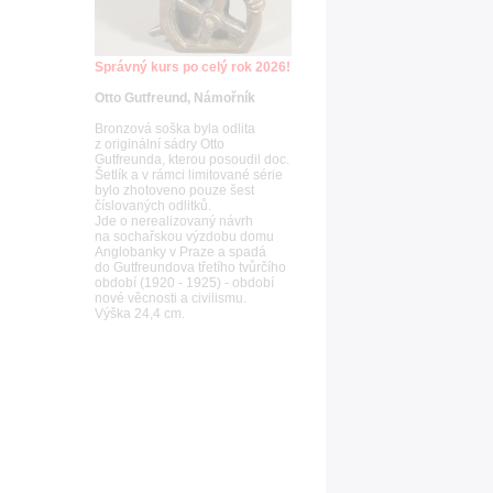
Správný kurs po celý rok 2026!
Otto Gutfreund, Námořník
Bronzová soška byla odlita
z originální sádry Otto
Gutfreunda, kterou posoudil doc.
Šetlík a v rámci limitované série
bylo zhotoveno pouze šest
číslovaných odlitků.
Jde o nerealizovaný návrh
na sochařskou výzdobu domu
Anglobanky v Praze a spadá
do Gutfreundova třetího tvůrčího
období (1920 - 1925) - období
nové věcnosti a civilismu.
Výška 24,4 cm.