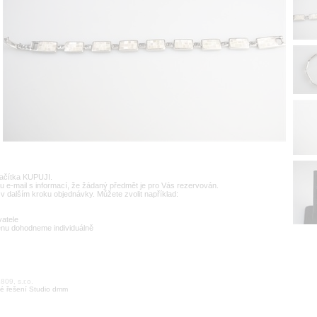
lačítka KUPUJI.
u e-mail s informací, že žádaný předmět je pro Vás rezervován.
v dalším kroku objednávky. Můžete zvolit například:
vatele
enu dohodneme individuálně
09, s.r.o.
é řešení Studio dmm