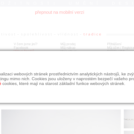
ROŽITNOSTI UMĚNÍ DES
přepnout na mobilní verzi
V čem jsme jiní?
Můj prodej
Přihlášení
Facebook
Můj nákup
Můj účet / Registr
Výkup šperků
Moje album
GDPR
/
AML
íbrný modernistický náramek s perletí
alizaci webových stránek prostřednictvím analytických nástrojů, ke zv
tingu mimo nich. Cookies jsou uloženy v naprostém bezpečí vašeho pr
é
cookies, které mají na starost základní funkce webových stránek.
Í
MÍSTO EXPEDICE
Počet návštěv: 456
poslat příteli
Praha
uložit do alba
dotaz na prodejce