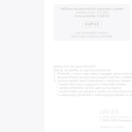
Stříbrný modernistický náramek s perletí
položka číslo: 178 906
Cena položky 3 100 Kč
Na následující stránce
Vaši koupi závazně potvrdíte.
NEBOJTE SE NAKUPOVAT!
Nákup na eAntiku je naprosto bezpečný:
1. Předmět, o který máte zájem, kupujete potvrzením t
2. Bezprostředně po potvrzení koupě obdržíte z eAntik
3. Způsob dodání zboží dohodnete s obsluhou eAntiku 
* osobní převzetí a zaplacení v kanceláři eAntiku
* zaslání předmětu na Vaši adresu na dobírku
* zaslání balíku po uhrazení částky na účet provozo
* u objemných předmětů s Vámi způsob předání a c
© 2003-2026 STUDIO 18
©
1992-2026 Softwarov
Nastavení cookies