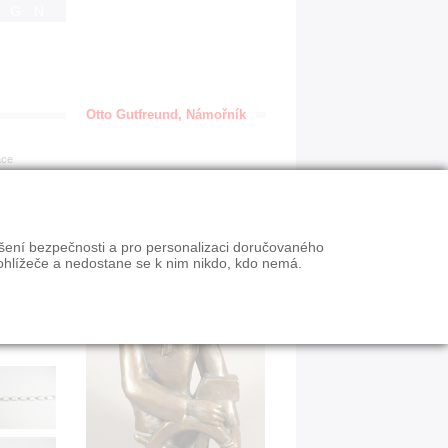
IGN
Otto Gutfreund, Námořník
ace
ýšení bezpečnosti a pro personalizaci doručovaného
ohlížeče a nedostane se k nim nikdo, kdo nemá.