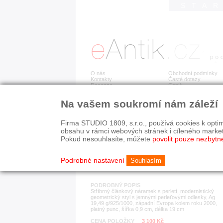
STA
O nás
Obchodní podmínky
Kontakty
Časté dotazy
Recenze
Ceník
Na vašem soukromí nám záleží
Detail položky
č. 178 906
Stř
Firma STUDIO 1809, s.r.o., používá cookies k optim
obsahu v rámci webových stránek i cíleného marke
Pokud nesouhlasíte, můžete
povolit pouze nezbytn
KATEGORIE
HISTORICKÉ OBDOB
náramky
od r. 1940
Podrobné nastavení
Souhlasím
PODROBNÝ POPIS
Stříbrný článkový náramek s perletí, modernistický
geometrický styl s jemnými perleťovými odlesky, Ag
19,49 g/925/1000, západní Evropa kolem roku 2000,
platný punc, šířka 0,9 cm, délka 19 cm
CENA POLOŽKY
3 100 Kč