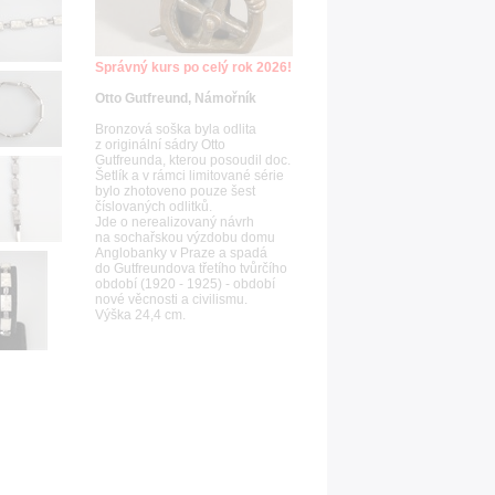
Správný kurs po celý rok 2026!
Otto Gutfreund, Námořník
Bronzová soška byla odlita
z originální sádry Otto
Gutfreunda, kterou posoudil doc.
Šetlík a v rámci limitované série
bylo zhotoveno pouze šest
číslovaných odlitků.
Jde o nerealizovaný návrh
na sochařskou výzdobu domu
Anglobanky v Praze a spadá
do Gutfreundova třetího tvůrčího
období (1920 - 1925) - období
nové věcnosti a civilismu.
Výška 24,4 cm.