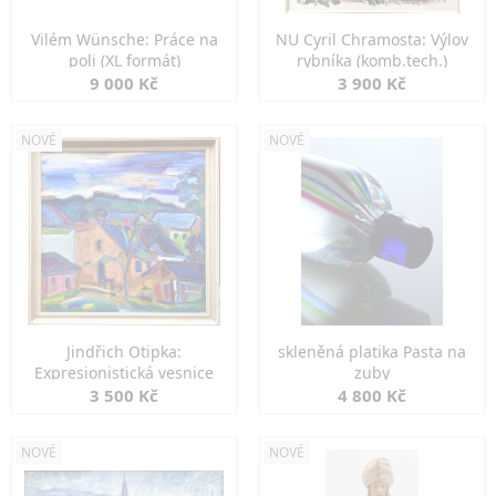
Vilém Wünsche: Práce na
NU Cyril Chramosta: Výlov
poli (XL formát)
rybníka (komb.tech.)
9 000 Kč
3 900 Kč
NOVÉ
NOVÉ
Jindřich Otipka:
skleněná platika Pasta na
Expresionistická vesnice
zuby
3 500 Kč
4 800 Kč
NOVÉ
NOVÉ