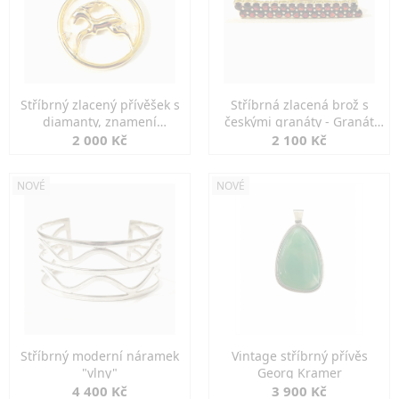
Stříbrný zlacený přívěšek s
Stříbrná zlacená brož s
diamanty, znamení
českými granáty - Granát
KOZOROH
Turnov
2 000 Kč
2 100 Kč
NOVÉ
NOVÉ
Stříbrný moderní náramek
Vintage stříbrný přívěs
"vlny"
Georg Kramer
4 400 Kč
3 900 Kč