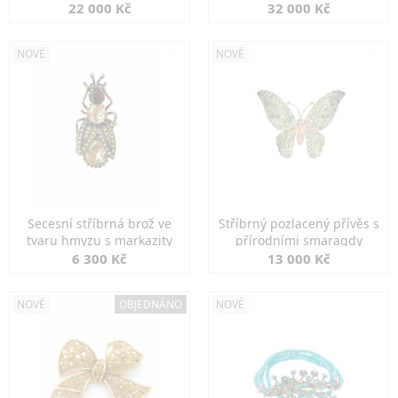
diamanty
22 000 Kč
32 000 Kč
NOVÉ
NOVÉ
Secesní stříbrná brož ve
Stříbrný pozlacený přívěs s
tvaru hmyzu s markazity
přírodními smaragdy
6 300 Kč
13 000 Kč
NOVÉ
OBJEDNÁNO
NOVÉ