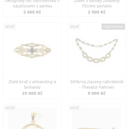
Designový set náhrdelníku s
Závěs s kamejí zdobený
náušnicemi s perlou
říčními perlami
2 400 Kč
2 900 Kč
NOVÉ
NOVÉ
OBJEDNÁNO
Zlatá brož s almandiny a
Stříbrný zlacený náhrdelník
brilianty
- Theodor Fahrner
25 000 Kč
9 000 Kč
NOVÉ
NOVÉ