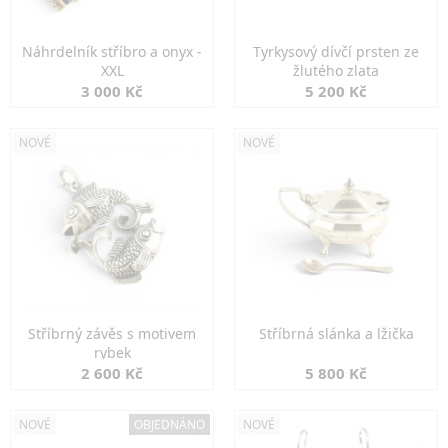
Náhrdelník stříbro a onyx -
Tyrkysový dívčí prsten ze
XXL
žlutého zlata
3 000 Kč
5 200 Kč
NOVÉ
NOVÉ
Stříbrný závěs s motivem
Stříbrná slánka a lžička
rybek
2 600 Kč
5 800 Kč
NOVÉ
OBJEDNÁNO
NOVÉ