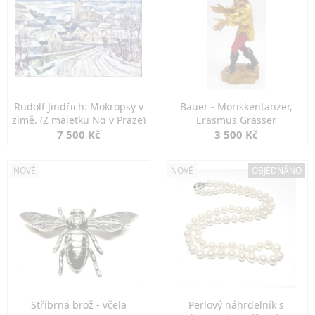
Rudolf Jindřich: Mokropsy v
Bauer - Moriskentänzer,
zimě. (Z majetku Ng v Praze)
Erasmus Grasser
7 500 Kč
3 500 Kč
NOVÉ
NOVÉ
OBJEDNÁNO
Stříbrná brož - včela
Perlový náhrdelník s