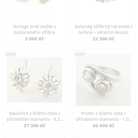
Vintage brož mašle z
Autorský stříbrný náramek s
pozlaceného stříbra
tyrkysy – výrazný design
2 000 Kč
22 500 Kč
NOVÉ
NOVÉ
Náušnice z bílého zlata s
Prsten z bílého zlata s
přírodními diamanty - 0,30
přírodními diamanty - 1,00
ct
ct
37 300 Kč
40 000 Kč