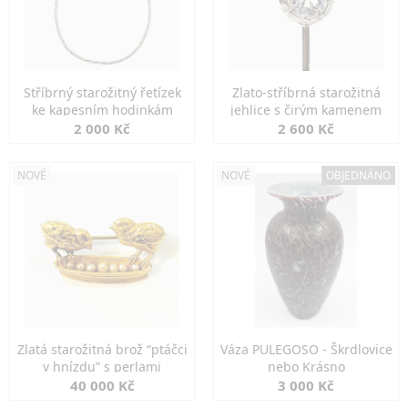
Stříbrný starožitný řetízek
Zlato-stříbrná starožitná
ke kapesním hodinkám
jehlice s čirým kamenem
2 000 Kč
2 600 Kč
NOVÉ
NOVÉ
OBJEDNÁNO
Zlatá starožitná brož “ptáčci
Váza PULEGOSO - Škrdlovice
v hnízdu” s perlami
nebo Krásno
40 000 Kč
3 000 Kč