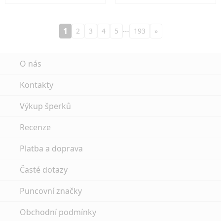
…
1
2
3
4
5
193
»
O nás
Kontakty
Výkup šperků
Recenze
Platba a doprava
Časté dotazy
Puncovní značky
Obchodní podmínky