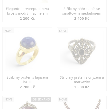
Elegantní prvorepubliková
Stříbrný náhrdelník se
brož s modrým spinelem
smaltovým medailonem
2 200 Kč
2 400 Kč
NOVÉ
NOVÉ
Stříbrný prsten s lapisem
Stříbrný prsten s onyxem a
lazuli
markazity
2 700 Kč
2 500 Kč
NOVÉ
OBJEDNÁNO
NOVÉ