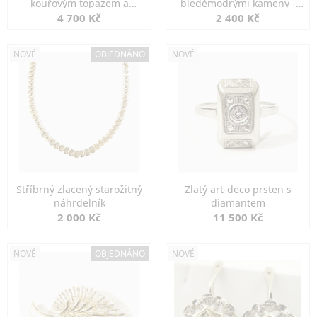
kouřovým topazem a
bleděmodrými kameny -
markazity
jemná elegance
4 700 Kč
2 400 Kč
NOVÉ
OBJEDNÁNO
NOVÉ
Stříbrný zlacený starožitný
Zlatý art-deco prsten s
náhrdelník
diamantem
2 000 Kč
11 500 Kč
NOVÉ
OBJEDNÁNO
NOVÉ