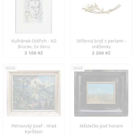
Kulhánek Oldřich - KG
Stříbrná brož s perlami -
Brücke, Ex libris
sněženky
3 100 Kč
2 200 Kč
NOVÉ
NOVÉ
Petrovický Josef - Hrad
Městečko pod horami
Karlštejn