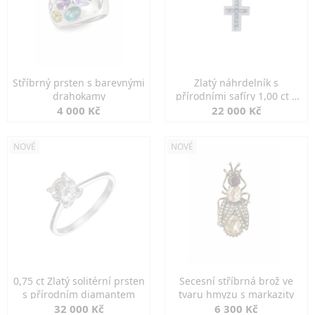
Stříbrný prsten s barevnými
Zlatý náhrdelník s
drahokamy
přírodními safíry 1,00 ct a
diamanty
4 000 Kč
22 000 Kč
NOVÉ
NOVÉ
0,75 ct Zlatý solitérní prsten
Secesní stříbrná brož ve
s přírodním diamantem
tvaru hmyzu s markazity
32 000 Kč
6 300 Kč