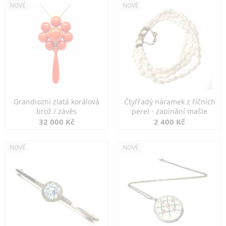
NOVÉ
NOVÉ
Grandiozní zlatá korálová
Čtyřřadý náramek z říčních
brož / závěs
perel - zapínání mašle
32 000 Kč
2 400 Kč
NOVÉ
NOVÉ