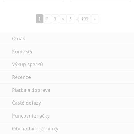
…
1
2
3
4
5
193
»
O nás
Kontakty
Výkup šperků
Recenze
Platba a doprava
Časté dotazy
Puncovní značky
Obchodní podmínky