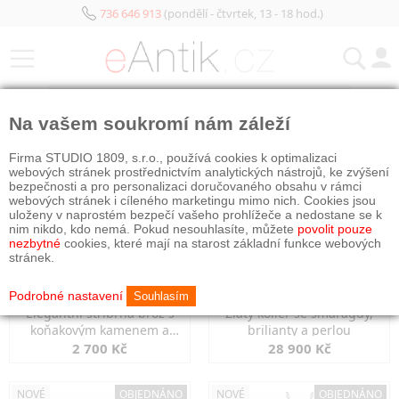
736 646 913
(pondělí - čtvrtek, 13 - 18 hod.)
KATEGORIE
Na vašem soukromí nám záleží
NOVÉ
NOVÉ
Firma STUDIO 1809, s.r.o., používá cookies k optimalizaci
webových stránek prostřednictvím analytických nástrojů, ke zvýšení
bezpečnosti a pro personalizaci doručovaného obsahu v rámci
webových stránek i cíleného marketingu mimo nich. Cookies jsou
uloženy v naprostém bezpečí vašeho prohlížeče a nedostane se k
nim nikdo, kdo nemá. Pokud nesouhlasíte, můžete
povolit pouze
nezbytné
cookies, které mají na starost základní funkce webových
stránek.
Podrobné nastavení
Souhlasím
Elegantní stříbrná brož s
Zlatý kolier se smaragdy,
koňakovým kamenem a
brilianty a perlou
markazity
2 700 Kč
28 900 Kč
NOVÉ
OBJEDNÁNO
NOVÉ
OBJEDNÁNO