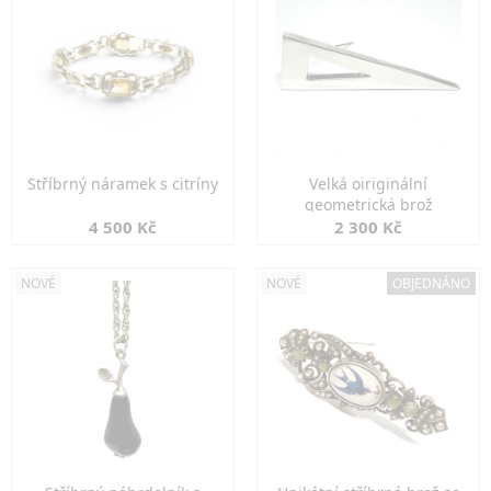
Stříbrný náramek s citríny
Velká oiriginální
geometrická brož
4 500 Kč
2 300 Kč
NOVÉ
NOVÉ
OBJEDNÁNO