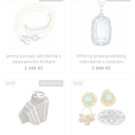
Jemný perlový náhrdelník s
Stříbrný prvorepublikový
dekorativním klíčkem
náhrdelník s modrým
spinelem
2 300 Kč
2 600 Kč
NOVÉ
OBJEDNÁNO
NOVÉ