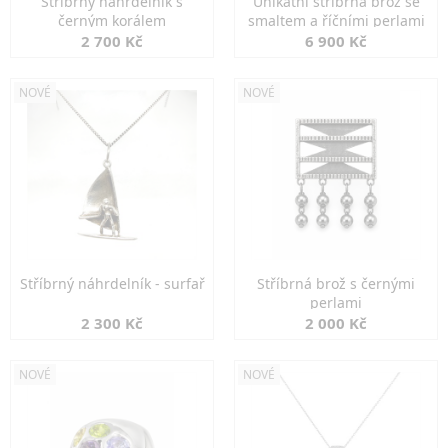
Stříbrný náhrdelník s
Unikátní stříbrná brož se
černým korálem
smaltem a říčními perlami
2 700 Kč
6 900 Kč
NOVÉ
NOVÉ
Stříbrný náhrdelník - surfař
Stříbrná brož s černými
perlami
2 300 Kč
2 000 Kč
NOVÉ
NOVÉ