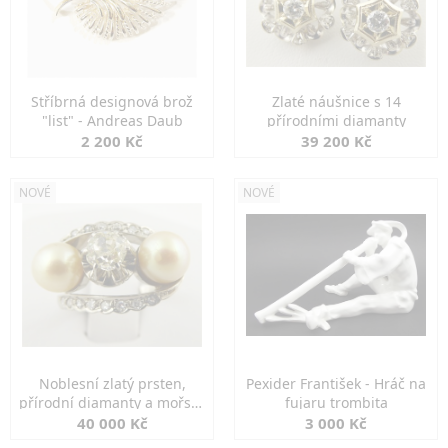
Stříbrná designová brož
Zlaté náušnice s 14
"list" - Andreas Daub
přírodními diamanty
2 200 Kč
39 200 Kč
NOVÉ
NOVÉ
Noblesní zlatý prsten,
Pexider František - Hráč na
přírodní diamanty a mořské
fujaru trombita
perly
40 000 Kč
3 000 Kč