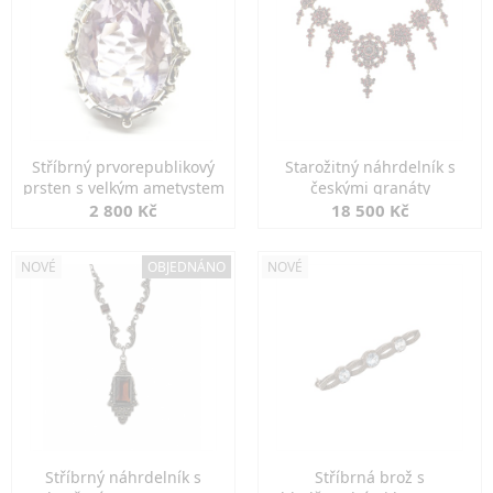
Stříbrný prvorepublikový
Starožitný náhrdelník s
prsten s velkým ametystem
českými granáty
2 800 Kč
18 500 Kč
NOVÉ
OBJEDNÁNO
NOVÉ
Stříbrný náhrdelník s
Stříbrná brož s