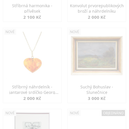
Stříbrná harmonika -
Konvolut prvorepublikových
přívěsek
broží a náhrdelníku
2 100 Kč
2 000 Kč
NOVÉ
NOVÉ
Stříbrný náhrdelník -
Suchý Bohuslav -
jantarové srdíčko Georg
Slunečnice
Kramer
2 000 Kč
3 000 Kč
NOVÉ
NOVÉ
OBJEDNÁNO