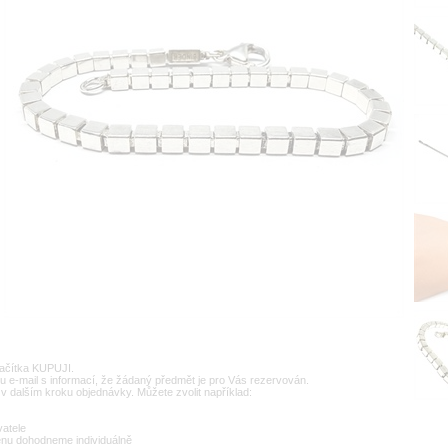
lačítka KUPUJI.
u e-mail s informací, že žádaný předmět je pro Vás rezervován.
v dalším kroku objednávky. Můžete zvolit například:
vatele
enu dohodneme individuálně