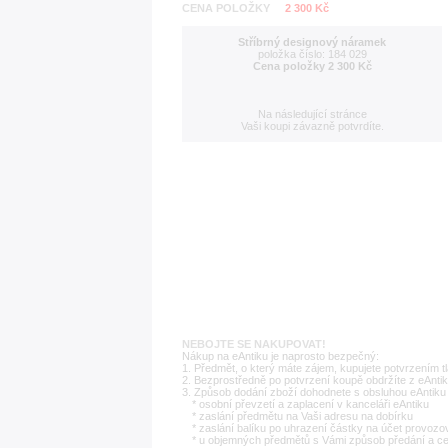
CENA POLOŽKY
2 300 Kč
Stříbrný designový náramek
položka číslo: 184 029
Cena položky 2 300 Kč
Na následující stránce
Vaši koupi závazně potvrdíte.
NEBOJTE SE NAKUPOVAT!
Nákup na eAntiku je naprosto bezpečný:
1. Předmět, o který máte zájem, kupujete potvrzením t
2. Bezprostředně po potvrzení koupě obdržíte z eAntik
3. Způsob dodání zboží dohodnete s obsluhou eAntiku 
* osobní převzetí a zaplacení v kanceláři eAntiku
* zaslání předmětu na Vaši adresu na dobírku
* zaslání balíku po uhrazení částky na účet provozo
* u objemných předmětů s Vámi způsob předání a c