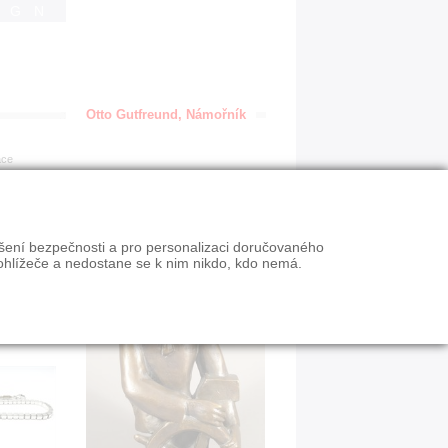
IGN
Otto Gutfreund, Námořník
ace
ýšení bezpečnosti a pro personalizaci doručovaného
ohlížeče a nedostane se k nim nikdo, kdo nemá.