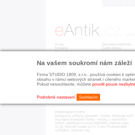
STA
O nás
Obchodní podmínky
Kontakty
Časté dotazy
Recenze
Ceník
Na vašem soukromí nám záleží
Detail položky
č. 184 029
Stř
PRODÁNO
Firma STUDIO 1809, s.r.o., používá cookies k optim
obsahu v rámci webových stránek i cíleného marke
Pokud nesouhlasíte, můžete
povolit pouze nezbytn
KATEGORIE
HISTORICKÉ OBDOB
náramky
od r. 1940
Podrobné nastavení
Souhlasím
PODROBNÝ POPIS
Designový, stříbrný náramek - kostky. Náramek tvoří
navzájem propojené články - kostky z masivního
stříbra .Sterlingová ryzost 925/1000, celková váha
15,29. Rozměr kostky je 3 x 3 mm. Profesionálně
vyčištěno, výborný stav.