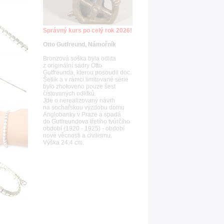
Správný kurs po celý rok 2026!
Otto Gutfreund, Námořník
Bronzová soška byla odlita
z originální sádry Otto
Gutfreunda, kterou posoudil doc.
Šetlík a v rámci limitované série
bylo zhotoveno pouze šest
číslovaných odlitků.
Jde o nerealizovaný návrh
na sochařskou výzdobu domu
Anglobanky v Praze a spadá
do Gutfreundova třetího tvůrčího
období (1920 - 1925) - období
nové věcnosti a civilismu.
Výška 24,4 cm.