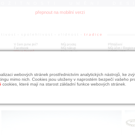
ROŽITNOSTI UMĚNÍ DES
přepnout na mobilní verzi
V čem jsme jiní?
Můj prodej
Přihlášení
Facebook
Můj nákup
Můj účet / Registr
Výkup šperků
Moje album
GDPR
/
AML
íbrný designový náramek
alizaci webových stránek prostřednictvím analytických nástrojů, ke zv
tingu mimo nich. Cookies jsou uloženy v naprostém bezpečí vašeho pr
é
cookies, které mají na starost základní funkce webových stránek.
Í
MÍSTO EXPEDICE
Počet návštěv: 200
poslat příteli
Praha
uložit do alba
dotaz na prodejce