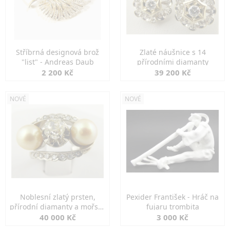
Stříbrná designová brož
Zlaté náušnice s 14
"list" - Andreas Daub
přírodními diamanty
2 200 Kč
39 200 Kč
NOVÉ
NOVÉ
Noblesní zlatý prsten,
Pexider František - Hráč na
přírodní diamanty a mořské
fujaru trombita
perly
40 000 Kč
3 000 Kč