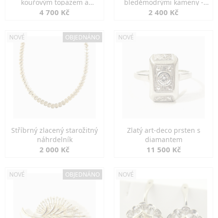
kouřovým topazem a
bleděmodrými kameny -
markazity
jemná elegance
4 700 Kč
2 400 Kč
NOVÉ
OBJEDNÁNO
NOVÉ
Stříbrný zlacený starožitný
Zlatý art-deco prsten s
náhrdelník
diamantem
2 000 Kč
11 500 Kč
NOVÉ
OBJEDNÁNO
NOVÉ