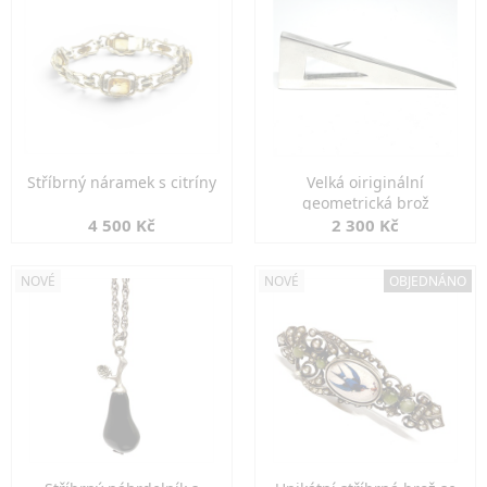
Stříbrný náramek s citríny
Velká oiriginální
geometrická brož
4 500 Kč
2 300 Kč
NOVÉ
NOVÉ
OBJEDNÁNO