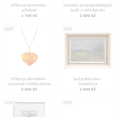
Stříbrná harmonika -
Konvolut prvorepublikových
přívěsek
broží a náhrdelníku
2 100 Kč
2 000 Kč
NOVÉ
NOVÉ
Stříbrný náhrdelník -
Suchý Bohuslav -
jantarové srdíčko Georg
Slunečnice
Kramer
2 000 Kč
3 000 Kč
NOVÉ
NOVÉ