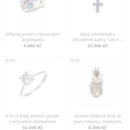
Stříbrný prsten s barevnými
Zlatý náhrdelník s
drahokamy
přírodními safíry 1,00 ct a
diamanty
4 000 Kč
22 000 Kč
NOVÉ
NOVÉ
0,75 ct Zlatý solitérní prsten
Secesní stříbrná brož ve
s přírodním diamantem
tvaru hmyzu s markazity
32 000 Kč
6 300 Kč