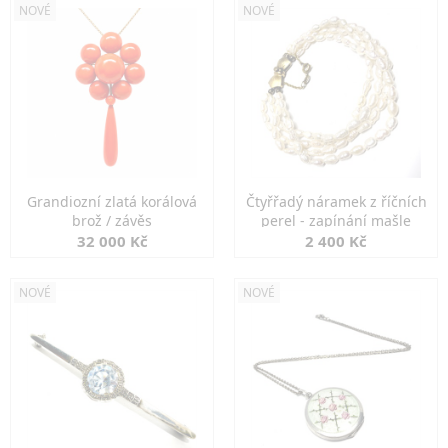
NOVÉ
NOVÉ
Grandiozní zlatá korálová
Čtyřřadý náramek z říčních
brož / závěs
perel - zapínání mašle
32 000 Kč
2 400 Kč
NOVÉ
NOVÉ