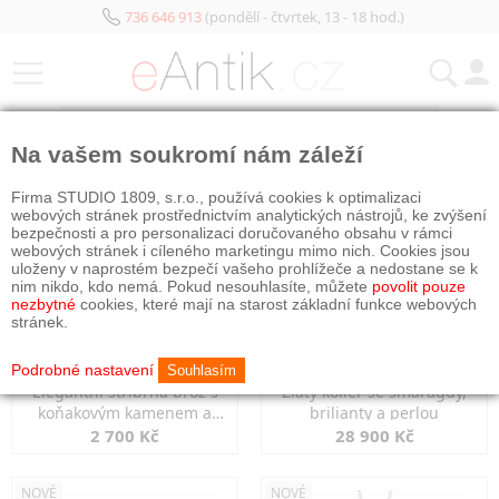
736 646 913
(pondělí - čtvrtek, 13 - 18 hod.)
KATEGORIE
Na vašem soukromí nám záleží
NOVÉ
NOVÉ
Firma STUDIO 1809, s.r.o., používá cookies k optimalizaci
webových stránek prostřednictvím analytických nástrojů, ke zvýšení
bezpečnosti a pro personalizaci doručovaného obsahu v rámci
webových stránek i cíleného marketingu mimo nich. Cookies jsou
uloženy v naprostém bezpečí vašeho prohlížeče a nedostane se k
nim nikdo, kdo nemá. Pokud nesouhlasíte, můžete
povolit pouze
nezbytné
cookies, které mají na starost základní funkce webových
stránek.
Podrobné nastavení
Souhlasím
Elegantní stříbrná brož s
Zlatý kolier se smaragdy,
koňakovým kamenem a
brilianty a perlou
markazity
2 700 Kč
28 900 Kč
NOVÉ
NOVÉ