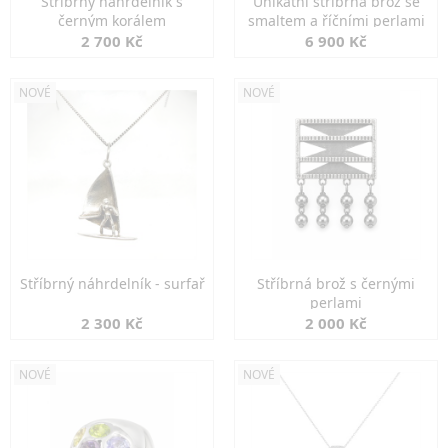
Stříbrný náhrdelník s
Unikátní stříbrná brož se
černým korálem
smaltem a říčními perlami
2 700 Kč
6 900 Kč
NOVÉ
NOVÉ
Stříbrný náhrdelník - surfař
Stříbrná brož s černými
perlami
2 300 Kč
2 000 Kč
NOVÉ
NOVÉ