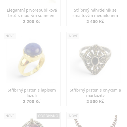
Elegantní prvorepubliková
Stříbrný náhrdelník se
brož s modrým spinelem
smaltovým medailonem
2 200 Kč
2 400 Kč
NOVÉ
NOVÉ
Stříbrný prsten s lapisem
Stříbrný prsten s onyxem a
lazuli
markazity
2 700 Kč
2 500 Kč
NOVÉ
OBJEDNÁNO
NOVÉ