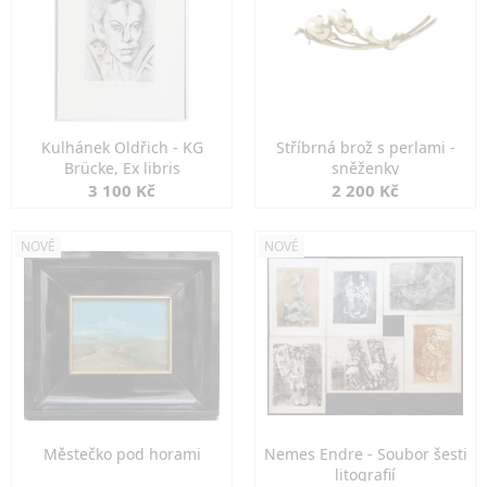
Kulhánek Oldřich - KG
Stříbrná brož s perlami -
Brücke, Ex libris
sněženky
3 100 Kč
2 200 Kč
NOVÉ
NOVÉ
Městečko pod horami
Nemes Endre - Soubor šesti
litografií