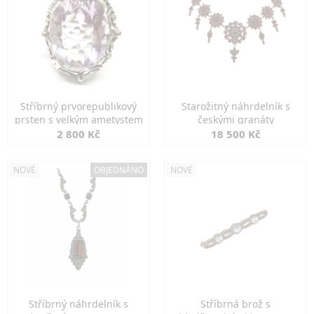
Stříbrný prvorepublikový
Starožitný náhrdelník s
prsten s velkým ametystem
českými granáty
2 800 Kč
18 500 Kč
NOVÉ
OBJEDNÁNO
NOVÉ
Stříbrný náhrdelník s
Stříbrná brož s