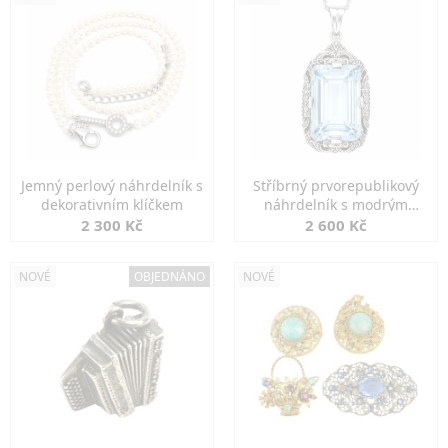
Jemný perlový náhrdelník s
Stříbrný prvorepublikový
dekorativním klíčkem
náhrdelník s modrým
spinelem
2 300 Kč
2 600 Kč
NOVÉ
OBJEDNÁNO
NOVÉ