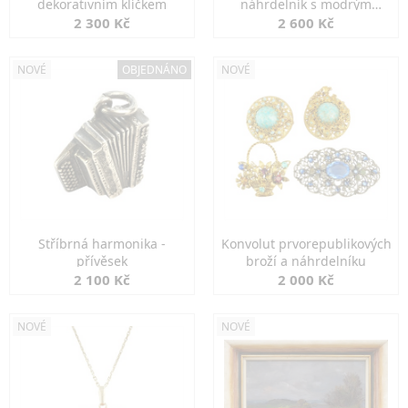
dekorativním klíčkem
náhrdelník s modrým
spinelem
2 300 Kč
2 600 Kč
NOVÉ
OBJEDNÁNO
NOVÉ
Stříbrná harmonika -
Konvolut prvorepublikových
přívěsek
broží a náhrdelníku
2 100 Kč
2 000 Kč
NOVÉ
NOVÉ