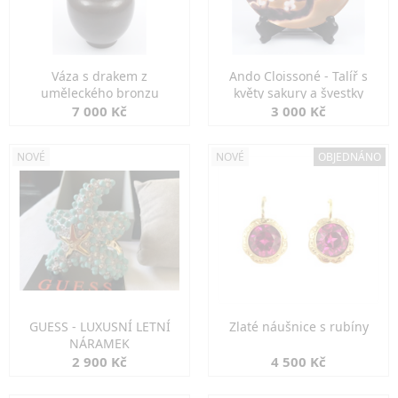
Váza s drakem z
Ando Cloissoné - Talíř s
uměleckého bronzu
květy sakury a švestky
7 000 Kč
3 000 Kč
NOVÉ
NOVÉ
OBJEDNÁNO
GUESS - LUXUSNÍ LETNÍ
Zlaté náušnice s rubíny
NÁRAMEK
2 900 Kč
4 500 Kč