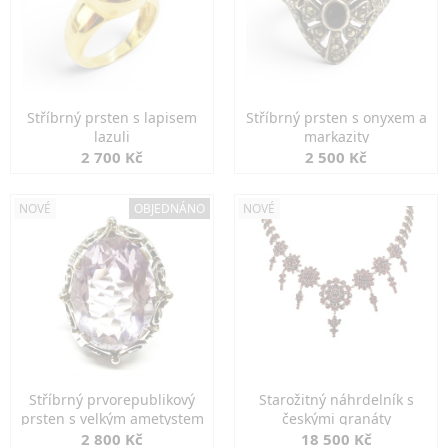
Stříbrný prsten s lapisem
Stříbrný prsten s onyxem a
lazuli
markazity
2 700 Kč
2 500 Kč
NOVÉ
OBJEDNÁNO
NOVÉ
Stříbrný prvorepublikový
Starožitný náhrdelník s
prsten s velkým ametystem
českými granáty
2 800 Kč
18 500 Kč