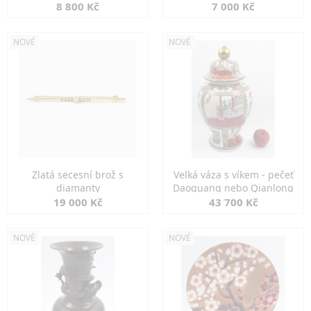
8 800 Kč
7 000 Kč
NOVÉ
NOVÉ
Zlatá secesní brož s
Velká váza s víkem - pečeť
diamanty
Daoguang nebo Qianlong
19 000 Kč
43 700 Kč
NOVÉ
NOVÉ