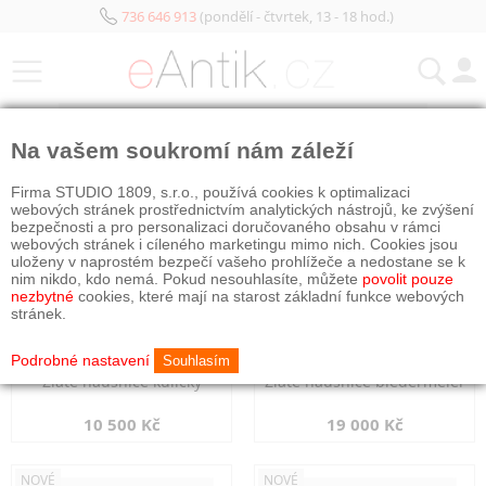
736 646 913
(pondělí - čtvrtek, 13 - 18 hod.)
KATEGORIE
Na vašem soukromí nám záleží
NOVÉ
NOVÉ
Firma STUDIO 1809, s.r.o., používá cookies k optimalizaci
webových stránek prostřednictvím analytických nástrojů, ke zvýšení
bezpečnosti a pro personalizaci doručovaného obsahu v rámci
webových stránek i cíleného marketingu mimo nich. Cookies jsou
uloženy v naprostém bezpečí vašeho prohlížeče a nedostane se k
nim nikdo, kdo nemá. Pokud nesouhlasíte, můžete
povolit pouze
nezbytné
cookies, které mají na starost základní funkce webových
stránek.
Podrobné nastavení
Souhlasím
Zlaté náušnice kuličky
Zlaté náušnice biedermeier
10 500 Kč
19 000 Kč
NOVÉ
NOVÉ