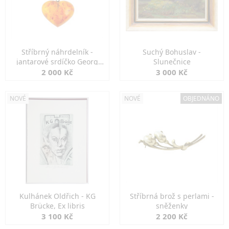
Stříbrný náhrdelník -
Suchý Bohuslav -
jantarové srdíčko Georg
Slunečnice
Kramer
2 000 Kč
3 000 Kč
NOVÉ
NOVÉ
OBJEDNÁNO
Kulhánek Oldřich - KG
Stříbrná brož s perlami -
Brücke, Ex libris
sněženky
3 100 Kč
2 200 Kč