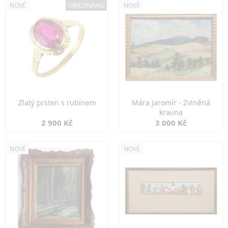
NOVÉ
OBJEDNÁNO
NOVÉ
Zlatý prsten s rubínem
Mára Jaromír - Zvlněná
krajina
2 900 Kč
3 000 Kč
NOVÉ
NOVÉ