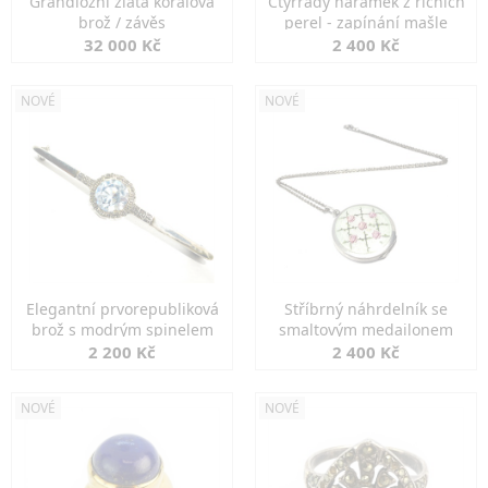
Grandiozní zlatá korálová
Čtyřřadý náramek z říčních
brož / závěs
perel - zapínání mašle
32 000 Kč
2 400 Kč
NOVÉ
NOVÉ
Elegantní prvorepubliková
Stříbrný náhrdelník se
brož s modrým spinelem
smaltovým medailonem
2 200 Kč
2 400 Kč
NOVÉ
NOVÉ