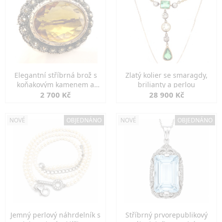
Elegantní stříbrná brož s
Zlatý kolier se smaragdy,
koňakovým kamenem a
brilianty a perlou
markazity
2 700 Kč
28 900 Kč
NOVÉ
OBJEDNÁNO
NOVÉ
OBJEDNÁNO
Jemný perlový náhrdelník s
Stříbrný prvorepublikový