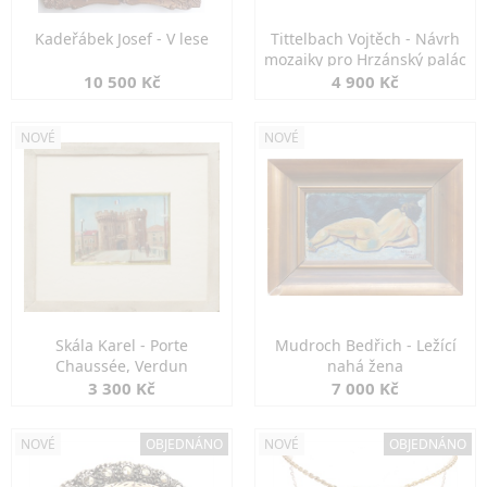
Kadeřábek Josef - V lese
Tittelbach Vojtěch - Návrh
mozaiky pro Hrzánský palác
10 500 Kč
4 900 Kč
NOVÉ
NOVÉ
Skála Karel - Porte
Mudroch Bedřich - Ležící
Chaussée, Verdun
nahá žena
3 300 Kč
7 000 Kč
NOVÉ
OBJEDNÁNO
NOVÉ
OBJEDNÁNO