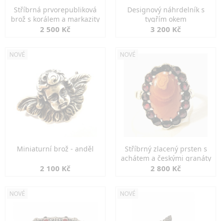
Stříbrná prvorepubliková
Designový náhrdelník s
brož s korálem a markazity
tygřím okem
2 500 Kč
3 200 Kč
NOVÉ
NOVÉ
Miniaturní brož - anděl
Stříbrný zlacený prsten s
achátem a českými granáty
2 100 Kč
2 800 Kč
NOVÉ
NOVÉ