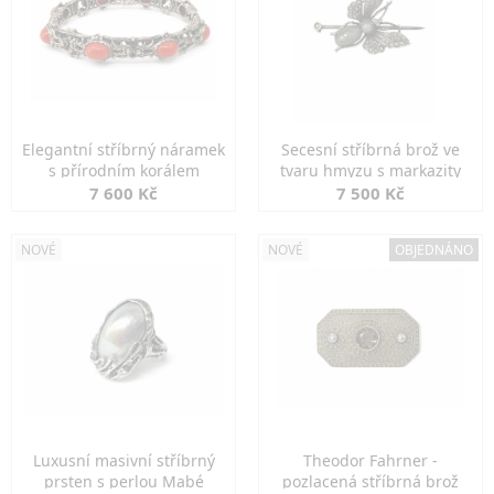
Elegantní stříbrný náramek
Secesní stříbrná brož ve
s přírodním korálem
tvaru hmyzu s markazity
7 600 Kč
7 500 Kč
NOVÉ
NOVÉ
OBJEDNÁNO
Luxusní masivní stříbrný
Theodor Fahrner -
prsten s perlou Mabé
pozlacená stříbrná brož