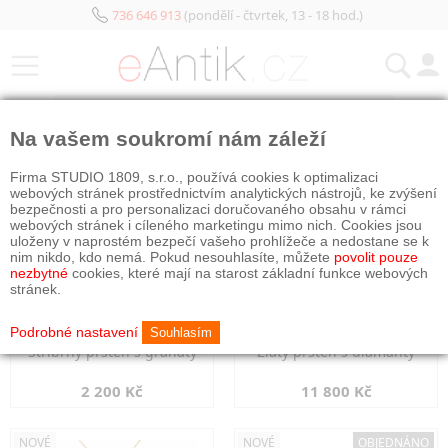
736 646 913
(pondělí - čtvrtek, 13 - 18 hod.)
KATEGORIE
Na vašem soukromí nám záleží
NOVÉ
NOVÉ
Firma STUDIO 1809, s.r.o., používá cookies k optimalizaci
webových stránek prostřednictvím analytických nástrojů, ke zvýšení
bezpečnosti a pro personalizaci doručovaného obsahu v rámci
webových stránek i cíleného marketingu mimo nich. Cookies jsou
uloženy v naprostém bezpečí vašeho prohlížeče a nedostane se k
nim nikdo, kdo nemá. Pokud nesouhlasíte, můžete
povolit pouze
nezbytné
cookies, které mají na starost základní funkce webových
stránek.
Podrobné nastavení
Souhlasím
Stříbrný prsten s granáty
Zlatý prsten s diamanty
2 200 Kč
11 800 Kč
NOVÉ
NOVÉ
OBJEDNÁNO