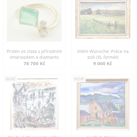
Prsten ze zlata s přírodním
Vilém Wünsche: Práce na
smaragdem a diamanty
poli (XL formát)
78 700 Kč
9 000 Kč
NOVÉ
NOVÉ