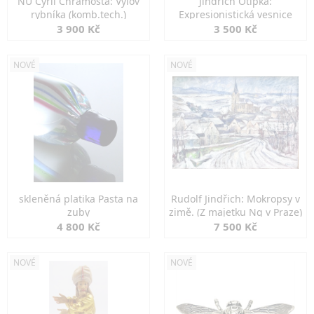
NU Cyril Chramosta: Výlov
Jindřich Otipka:
rybníka (komb.tech.)
Expresionistická vesnice
3 900 Kč
3 500 Kč
NOVÉ
NOVÉ
skleněná platika Pasta na
Rudolf Jindřich: Mokropsy v
zuby
zimě. (Z majetku Ng v Praze)
4 800 Kč
7 500 Kč
NOVÉ
NOVÉ