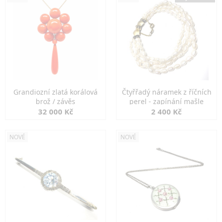
Grandiozní zlatá korálová
Čtyřřadý náramek z říčních
brož / závěs
perel - zapínání mašle
32 000 Kč
2 400 Kč
NOVÉ
NOVÉ