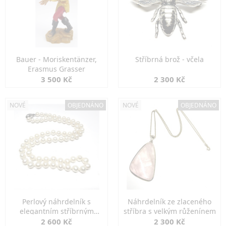
Bauer - Moriskentänzer,
Stříbrná brož - včela
Erasmus Grasser
3 500 Kč
2 300 Kč
NOVÉ
OBJEDNÁNO
NOVÉ
OBJEDNÁNO
Perlový náhrdelník s
Náhrdelník ze zlaceného
elegantním stříbrným
stříbra s velkým růženínem
zapínáním
2 600 Kč
2 300 Kč