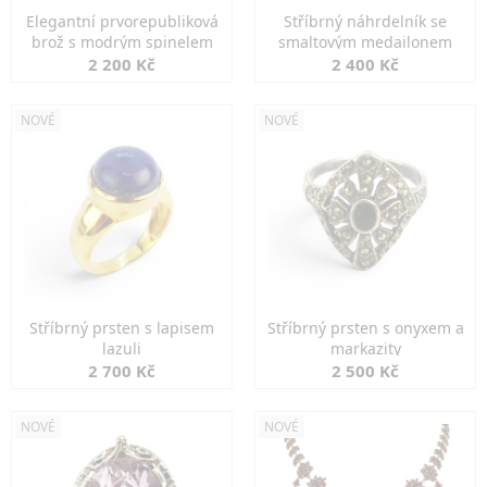
Elegantní prvorepubliková
Stříbrný náhrdelník se
brož s modrým spinelem
smaltovým medailonem
2 200 Kč
2 400 Kč
NOVÉ
NOVÉ
Stříbrný prsten s lapisem
Stříbrný prsten s onyxem a
lazuli
markazity
2 700 Kč
2 500 Kč
NOVÉ
NOVÉ