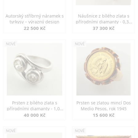
Autorský stříbrný náramek s
Náušnice z bílého zlata s
tyrkysy – výrazný design
přírodními diamanty - 0,30
ct
22 500 Kč
37 300 Kč
NOVÉ
NOVÉ
Prsten z bílého zlata s
Prsten se zlatou mincí Dos
přírodními diamanty - 1,00
Medio Pesos, rok 1945
ct
40 000 Kč
15 600 Kč
NOVÉ
NOVÉ