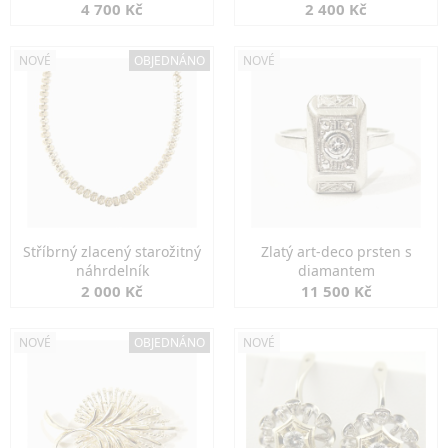
markazity
jemná elegance
4 700 Kč
2 400 Kč
NOVÉ
OBJEDNÁNO
NOVÉ
Stříbrný zlacený starožitný
Zlatý art-deco prsten s
náhrdelník
diamantem
2 000 Kč
11 500 Kč
NOVÉ
OBJEDNÁNO
NOVÉ