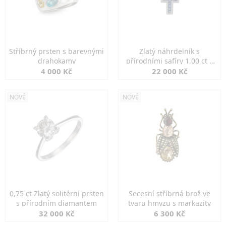
Stříbrný prsten s barevnými
Zlatý náhrdelník s
drahokamy
přírodními safíry 1,00 ct a
diamanty
4 000 Kč
22 000 Kč
NOVÉ
NOVÉ
0,75 ct Zlatý solitérní prsten
Secesní stříbrná brož ve
s přírodním diamantem
tvaru hmyzu s markazity
32 000 Kč
6 300 Kč