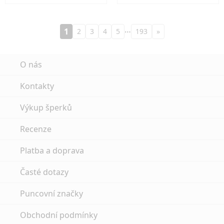
…
1
2
3
4
5
193
»
O nás
Kontakty
Výkup šperků
Recenze
Platba a doprava
Časté dotazy
Puncovní značky
Obchodní podmínky