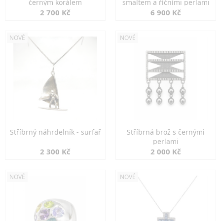
černým korálem
smaltem a říčními perlami
2 700 Kč
6 900 Kč
NOVÉ
NOVÉ
Stříbrný náhrdelník - surfař
Stříbrná brož s černými
perlami
2 300 Kč
2 000 Kč
NOVÉ
NOVÉ