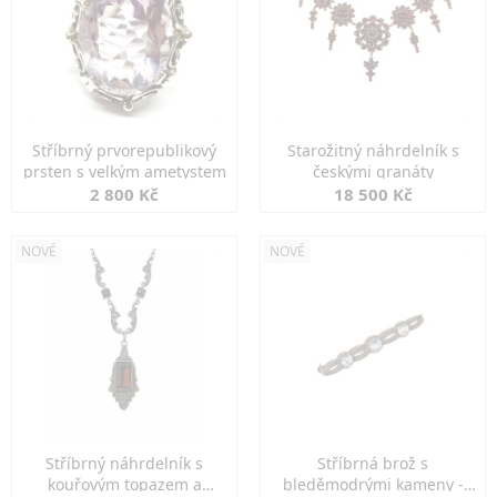
Stříbrný prvorepublikový
Starožitný náhrdelník s
prsten s velkým ametystem
českými granáty
2 800 Kč
18 500 Kč
NOVÉ
NOVÉ
Stříbrný náhrdelník s
Stříbrná brož s
kouřovým topazem a
bleděmodrými kameny -