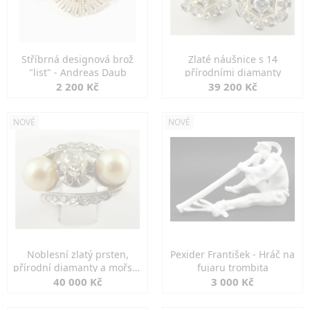
Stříbrná designová brož
Zlaté náušnice s 14
"list" - Andreas Daub
přírodními diamanty
2 200 Kč
39 200 Kč
NOVÉ
NOVÉ
Noblesní zlatý prsten,
Pexider František - Hráč na
přírodní diamanty a mořské
fujaru trombita
perly
40 000 Kč
3 000 Kč